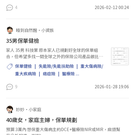
4
2026-02-12 00:24
睡到自然醒
•
小資族
35男保單健檢
家人 35男 科技業 原本家人已規劃好全球的保單組
合，但希望多找一間全球之外的保險公司產品做比
較，有其他間保險公司產品組合比附件圖片更好或不
保單健檢
失能險/失能扶助險
重大傷病險/
同優勢嗎？ 需求：著重定期險、不還本、重大傷病、
重大疾病險
癌症險
醫療險 ...
第二間實支實付，...
9
2026-01-28 19:06
妙妙
•
小家庭
40歲女，家庭主婦，保單規劃
預算:3萬內 想保重大傷病主約DCE+醫療險NIR或MIR，麻煩幫