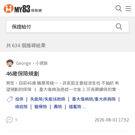
共 634 個搜尋結果
George
•
小資族
46歲保險規劃
男性，目前46歲 職業等級一，非家庭主要經濟支柱 不抽菸 希
望規劃的保障: １. 重大傷病及癌症一次金 2. 可長期續保的實支
實付醫療險，以保證續保商品優先 3. 定期長照險 保費約10萬元
投保
失能險/失能扶助險
重大傷病險/重大疾病險
不考慮高額終身壽險、儲蓄險、...
癌症險
醫療險
壽險
儲蓄險 ...
9
2026-08-01 17:52