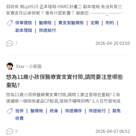
目前有 南山HS15 正本理賠 HNRC計畫二 副本理賠 有沒有第三
家實支可以承保呢？ 會有什麼影響？ 謝謝您 ---------_-------
_-------_-------- 所以會建議全球+自負額？ 還是新光買實支
保單健檢
醫療險
實支型醫療險
定期
附約
呢？
副本理賠
保證給付
7
2026-04-20 03:50
Star
•
小家庭
想為11歲小孩保醫療實支實付險,請問要注意哪些
重點?
想為11歲小孩保醫療實支實付險,請問 1.要注意哪些重點? 2.有
建議哪一個保險產品CP較高,理賠不囉嗦的嗎? 3.人在竹苗地區
投保
醫療險
終身
保證續保
保證給付
豁免
保費
9
2026-04-07 06:52