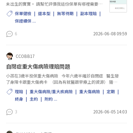
未出生的寶寶。 請幫忙評價我這份保單有哪裡需要做
調整？ 如果有需要出險賠付的情況，是否因為人不在
保單健檢
還本型
無等待期
副本理賠
台灣有制約？ 請問我的保險費在繳滿期限之後，能否
保證續保 ...
還本？ 感謝~
6
2026-06-08 09:59
CCOBB17
自閉症重大傷病險理賠問題
小孩在3歲半投保重大傷病險 今年六歲半確診自閉症 醫生發
了身障卡跟重大傷病卡 （因為有就醫跟早療上的資源） 隨著
同學媽媽討論才知道 我保的保險是能理賠的（全球一卡讚一次
理賠
重大傷病險/重大疾病險
重大傷病險
定期
給付） 現在問題來了 小孩在2歲多就...
終身
主約
附約 ...
3
2026-06-05 14:03