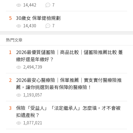
14,442
7
5
30歲女 保單健檢規劃
14,430
7
熱門文章
1
2026最優質儲蓄險｜商品比較｜儲蓄險推薦比較 躉
繳好還是年繳好？
2,494,739
2
2026最安心醫療險｜保單推薦｜實支實付醫療險推
薦，讓你挑選到最有保障的醫療險！
1,193,057
3
保險「受益人」「法定繼承人」怎麼填，才不會被
扣遺產稅？
1,077,021