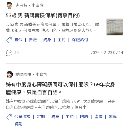
史考特
•
小家庭
53歲 男 新購壽險保單(傳承目的)
1. 53歲 男 新購美元壽險保單 2. 預算: 1萬USD/年，繳
費10年 3. 保障需求: 傳承目的，身故理賠金大於所繳
保費 3倍 4. 其他: 受益人除了家人外，也寫照顧長輩的
投保
壽險
終身
主約
保證給付
友人 5. 附件為銀行理專推薦的產品
14
2026-02-23 02:14
愛喝咖啡
•
小資族
姊有中度身心障礙請問可以保什麼險？69年次身
體健康，只是自言自語。
姊有中度身心障礙請問可以保什麼險？69年次身體健康，只是
自言自語很嚴重。有什麼險可以推薦？住台中
保單健檢
定期
終身
主約
附約
產險
無等
待期 ...