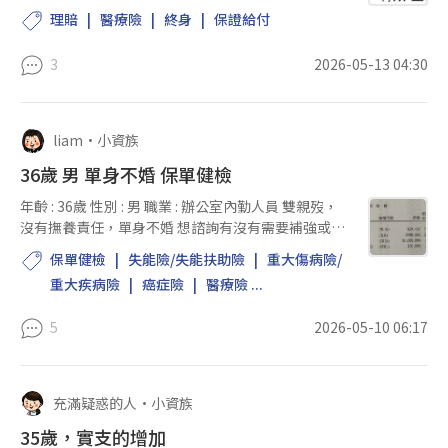
理賠
醫療險
終身
保證給付
3
2026-05-13 04:30
liam
•
小資族
36歲 男 單身不婚 保單健檢
年齡 : 36歲 性別 : 男 職業 : 辦公室內勤人員 雙親歿，
沒有撫養責任，單身不婚 想諮詢有沒有需要補強或改
善的地方 目前年繳保費約4萬4左右
保單健檢
失能險/失能扶助險
重大傷病險/
重大疾病險
癌症險
醫療險 ...
5
2026-05-10 06:17
充滿疑惑的人
•
小資族
35歲，實支的增加