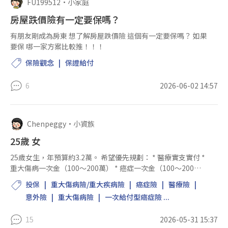
FU199512
•
小家庭
房屋跌價險有一定要保嗎？
有朋友剛成為房東 想了解房屋跌價險 這個有一定要保嗎？ 如果
要保 哪一家方案比較推！！！
保險觀念
保證給付
6
2026-06-02 14:57
Chenpeggy
•
小資族
25歲 女
25歲女生，年預算約3.2萬。 希望優先規劃： * 醫療實支實付 *
重大傷病一次金（100～200萬） * 癌症一次金（100～200
萬） * 意外險 需求： * 可接受不同保險公司搭配 * 不考慮還本
投保
重大傷病險/重大疾病險
癌症險
醫療險
型、儲蓄型保單 * 以保障效益與...
意外險
重大傷病險
一次給付型癌症險 ...
15
2026-05-31 15:37