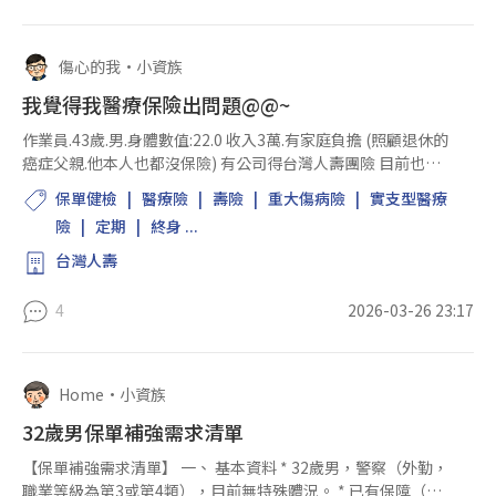
傷心的我
•
小資族
我覺得我醫療保險出問題@@~
作業員.43歲.男.身體數值:22.0 收入3萬.有家庭負擔 (照顧退休的
癌症父親.他本人也都沒保險) 有公司得台灣人壽團險 目前也買
新保險第3個月了 保險名稱:安達人壽新終身醫靠終身醫療保險
保單健檢
醫療險
壽險
重大傷病險
實支型醫療
WLK (20年.固定保費月繳2839.保...
險
定期
終身 ...
台灣人壽
4
2026-03-26 23:17
Home
•
小資族
32歲男保單補強需求清單
【保單補強需求清單】 一、 基本資料 * 32歲男，警察（外勤，
職業等級為第3或第4類），目前無特殊體況。 * 已有保障（不