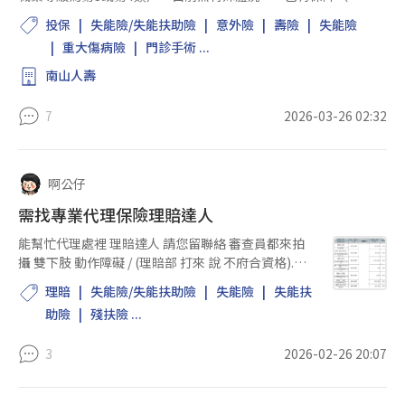
需再規劃）：壽險與意外險防護已達天花板（含警政署團保350
投保
失能險/失能扶助險
意外險
壽險
失能險
萬意外失能+5萬意外實支）。請絕對...
重大傷病險
門診手術 ...
南山人壽
7
2026-03-26 02:32
啊公仔
需找專業代理保險理賠達人
能幫忙代理處裡 理賠達人 請您留聯絡 審查員都來拍
攝 雙下肢 動作障礙 / (理賠部 打來 說 不府合資格).醫
生已幫申請好 身心障礙 第七類 輕度 診斷證明 最後一
理賠
失能險/失能扶助險
失能險
失能扶
張 一年治療後 請醫生開證明 寫了 永久性遺存顯著運
助險
殘扶險 ...
動...
3
2026-02-26 20:07