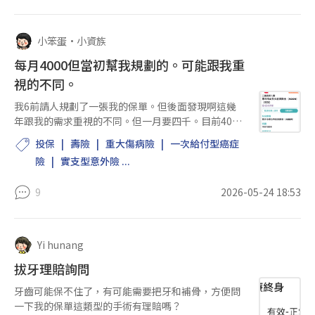
小笨蛋
•
小資族
每月4000但當初幫我規劃的。可能跟我重
視的不同。
我6前請人規劃了一張我的保單。但後面發現啊這幾
年跟我的需求重視的不同。但一月要四千。目前40。
請問該怎辦。 可以永原本的錢在找別間買嗎。還是有
投保
壽險
重大傷病險
一次給付型癌症
更好的方案。有資金不足問題。但我單身。沒對象兒
險
實支型意外險 ...
女。 有債務的...
9
2026-05-24 18:53
Yi hunang
拔牙理賠詢問
牙齒可能保不住了，有可能需要把牙和補骨，方便問
一下我的保單這類型的手術有理賠嗎？