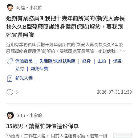
阿福
•
小資族
近期有業務員叫我把十幾年前所買的(新光人壽長
扶久久B型殘廢照護終身健康保險)解約，要我跟
她買長照險
近期有業務員叫我把十幾年前所買的(新光人壽長扶久久B型殘
廢照護終身健康保險)解約，要我跟她買長照險，她說像我十幾
年前買的殘廢扶助險它的定義很模糊，很難定義，所以很難理
保險觀念
失能險/失能扶助險
終身
主約
保證
賠，她說她賣的長照險定義很明確，所以...
給付
豁免保費
新光人壽
6
2026-07-31 11:39
tutu
•
小家庭
35歲男，請幫忙評價這份保單
35歲男，工作在大陸。 目前大陸組有家庭，還有一個