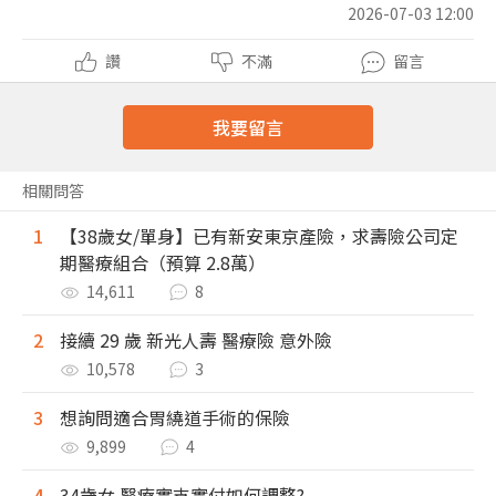
2026-07-03 12:00
讚
不滿
留言
我要留言
相關問答
1
【38歲女/單身】已有新安東京產險，求壽險公司定
期醫療組合（預算 2.8萬）
14,611
8
2
接續 29 歲 新光人壽 醫療險 意外險
10,578
3
3
想詢問適合胃繞道手術的保險
9,899
4
4
34歲女 醫療實支實付如何調整?