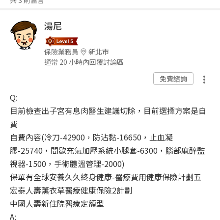
共 3 則留言
湯尼
保險業務員
新北市
通常 20 小時內回覆討論區
免費諮詢
Q:
目前檢查出子宮有息肉醫生建議切除，目前選擇方案是自
費
自費內容(冷刀-42900，防沾黏-16650，止血凝
膠-25740，間歇充氣加壓系統小腿套-6300，腦部麻醉監
視器-1500，手術體溫管理-2000)
保單有全球安養久久終身健康-醫療費用健康保險計劃五
宏泰人壽薰衣草醫療健康保險2計劃
中國人壽新住院醫療定額型
A: