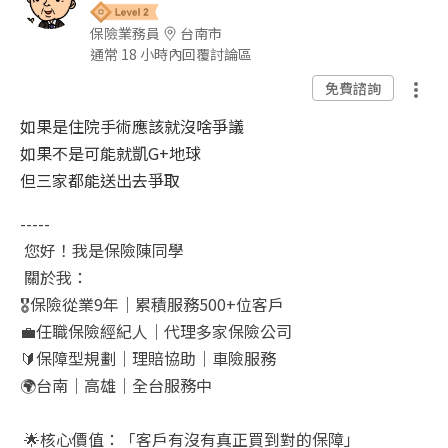
保險業務員
台南市
通常 18 小時內回覆討論區
免費諮詢
如果是住院手術應該就沒啥爭議
如果不是可能就凱G+地球
但三家都能送出去爭取
-----
您好！我是保險陳同學
關於我：
🎖️
保險從業
9
年｜累積服務
500+
位客戶
💼
任職保險經紀人｜代理多家保險公司
🔰
保障型規劃｜理賠協助｜車險服務
🌍
台南｜高雄｜全台服務中
🌟
核心價值：「客戶有沒有真正買到對的保障」