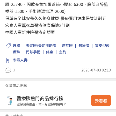
膠-25740，間歇充氣加壓系統小腿套-6300，腦部麻醉監
視器-1500，手術體溫管理-2000)
保單有全球安養久久終身健康-醫療費用健康保險計劃五
宏泰人壽薰衣草醫療健康保險2計劃
中國人壽新住院醫療定額型
理賠
失能險/失能扶助險
癌症險
醫療險
實支型醫
療險
門診手術
終身
主約
宏泰人壽
3
2026-07-03 02:13
保險商品推薦
醫療險熱門商品排行榜
去看看
健保瀕臨破產，你只有健保夠用嗎？