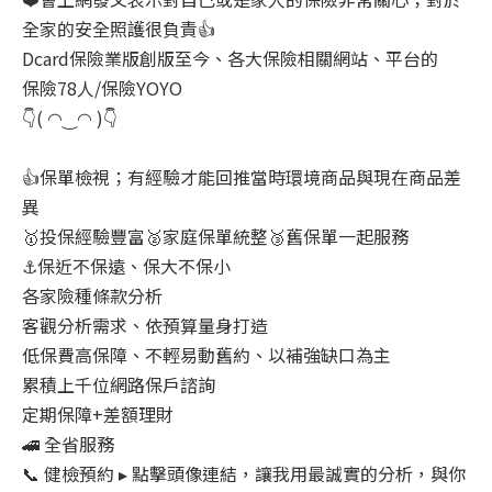
全家的安全照護很負責👍
Dcard保險業版創版至今、各大保險相關網站、平台的
保險78人/保險YOYO
👇( ◠‿◠ )👇
👍保單檢視；有經驗才能回推當時環境商品與現在商品差
異
🥇投保經驗豐富🥈家庭保單統整🥉舊保單一起服務
⚓保近不保遠、保大不保小
各家險種條款分析
客觀分析需求、依預算量身打造
低保費高保障、不輕易動舊約、以補強缺口為主
累積上千位網路保戶諮詢
定期保障+差額理財
🚄 全省服務
📞 健檢預約 ▸ 點擊頭像連結，讓我用最誠實的分析，與你