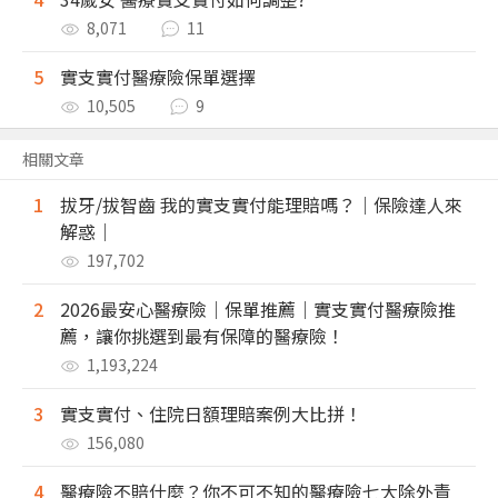
8,071
11
5
實支實付醫療險保單選擇
10,505
9
相關文章
1
拔牙/拔智齒 我的實支實付能理賠嗎？｜保險達人來
解惑｜
197,702
2
2026最安心醫療險｜保單推薦｜實支實付醫療險推
薦，讓你挑選到最有保障的醫療險！
1,193,224
3
實支實付、住院日額理賠案例大比拼！
156,080
4
醫療險不賠什麼？你不可不知的醫療險七大除外責