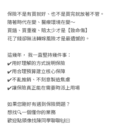
保險不是有買就好、也不是買完就放著不管。
隨著時代在變、醫療環境在變～
買錯、買重複、賠太少才是【致命傷】
花了錢卻無法轉嫁風險才是最遺憾的。
這幾年，
我一直堅持幾件事：
✔️
用好理解的方式說明保險
✔️
用合理預算建立核心保障
✔️
不亂推銷、不刻意製造焦慮
✔️
讓保險真正能在需要時派上用場
如果您剛好有遇到保險問題？
想找
🔍
一個懂你的業務
歡迎點頭像找陳同學聊聊
🙌🏻