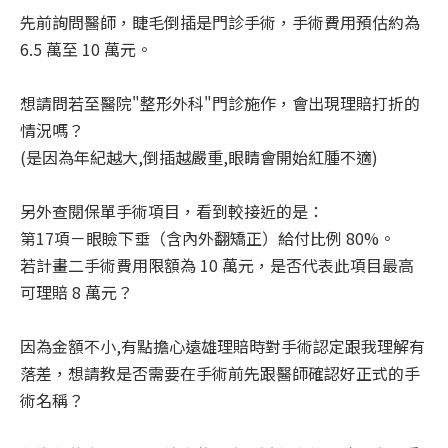
先前詢問醫師，睫毛倒插是門診手術，手術費用預估約為
6.5 萬至 10 萬元。
想請問若至醫院"整形外科"門診施作，會出現理賠打折的
情況嗎？
(是因為年紀越大,倒插越嚴重,眼睛會開始紅腫不適)
另外查閱保單手術項目，看到較接近的是：
第17項－眼瞼下垂（含內外翻矯正）給付比例 80%。
若計畫二手術費用限額為 10 萬元，是否代表此項目最高
可理賠 8 萬元？
因為金額不小,有點擔心遠雄理賠時對手術認定跟我理解有
落差，想請教是否需要在手術前先跟醫師確認好正式的手
術名稱？