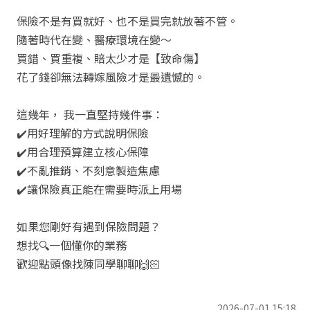
保險不是有買就好、也不是買完就放著不管。
隨著時代在變、醫療環境在變～
買錯、買重複、賠太少才是【致命傷】
花了錢卻無法轉嫁風險才是最遺憾的。
這幾年，
我一直堅持幾件事：
✔️
用好理解的方式說明保險
✔️
用合理預算建立核心保障
✔️
不亂推銷、不刻意製造焦慮
✔️
讓保險真正能在需要時派上用場
如果您剛好有遇到保險問題？
想找
🔍
一個懂你的業務
歡迎點頭像找陳同學聊聊
🙌🏻
2026-07-01 15:18