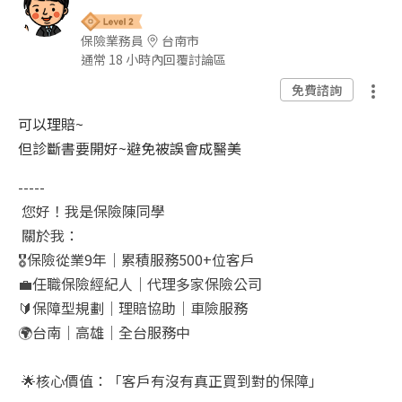
保險業務員
台南市
通常 18 小時內回覆討論區
免費諮詢
可以理賠~
但診斷書要開好~避免被誤會成醫美
-----
您好！我是保險陳同學
關於我：
🎖️
保險從業
9
年｜累積服務
500+
位客戶
💼
任職保險經紀人｜代理多家保險公司
🔰
保障型規劃｜理賠協助｜車險服務
🌍
台南｜高雄｜全台服務中
🌟
核心價值：「客戶有沒有真正買到對的保障」