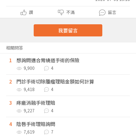
讚
不滿
留言
我要留言
相關問答
1
想詢問適合胃繞道手術的保險
9,900
4
2
門診手術切除腫瘤理賠金額如何計算
9,418
4
3
痔瘡消融手術理賠
9,227
4
4
陰唇手術理賠詢問
7,619
7