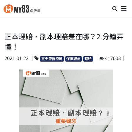
正本理賠、副本理賠差在哪？2 分鐘弄
懂！
2021-01-22 ｜
｜
417603｜
實支型醫療險
保險觀念
理賠