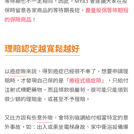
等待期也不一定相同，因此，MY83 會建議大家在投
保時留意各家商品的等待期長短，
盡量投保等待期短
的保險商品
！
理賠認定越寬鬆越好
以
癌症險
來說，得到癌症已經很不幸了，想要申請理
賠時，才發現自己保的是「
療程式癌症險
」，只給付
注射式標靶藥物，而且條款很嚴苛，很可能只能領到
很少額的理賠金、或甚至不予理賠。
又比方說有些
意外險
，會特別強調給付相當特定的意
外事故，如：出入或乘坐電梯身故、家中衛浴設備爆