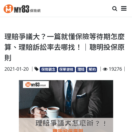
理賠爭議大？一篇就懂保險等待期怎麼
算、理賠訴訟率去哪找！｜聰明投保原
則
2021-01-20 ｜
｜
19276｜
保險觀念
保單健檢
理賠
解約