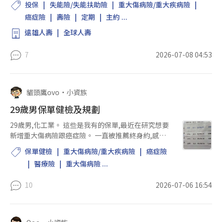
投保
失能險/失能扶助險
重大傷病險/重大疾病險
(主約) 保額500萬...
癌症險
壽險
定期
主約 ...
遠雄人壽
全球人壽
7
2026-07-08 04:53
貓頭鷹ovo
•
小資族
29歲男保單健檢及規劃
29歲男,化工業。 這些是我有的保單,最近在研究想要
新增重大傷病險跟癌症險。 一直被推薦終身約,感覺
不是很划算。 仔細研究了一下發現＜真順心手術險＞
保單健檢
重大傷病險/重大疾病險
癌症險
好像沒什麼用,目前是想降到最低額度、保留實支實付
醫療險
重大傷病險 ...
附約、骨折險...
10
2026-07-06 16:54