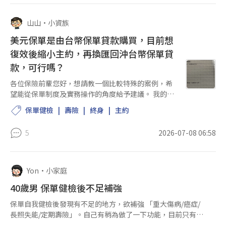
山山
•
小資族
美元保單是由台幣保單貸款購買，目前想
復效後縮小主約，再換匯回沖台幣保單貸
款，可行嗎？
各位保險前輩您好，想請教一個比較特殊的案例，希
望能從保單制度及實務操作的角度給予建議。 我的案
件背景 20歲、學生、爸爸過世傳給我的保單! 當初業
保單健檢
壽險
終身
主約
務員建議我"保單活化"利用台幣4張終身還本、1張利
率變動型終身...
5
2026-07-08 06:58
Yon
•
小家庭
40歲男 保單健檢後不足補強
保單自我健檢後發現有不足的地方，欲補強 「重大傷病/癌症/
長照失能/定期壽險」。自己有稍為做了一下功能，目前只有全
球跟遠雄有符合我的需求如下: 1. 遠雄人壽 - 新定期壽險 FD6