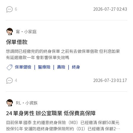
6
2026-07-27 02:43
甯
•
小家庭
保單借款
想請問已經繳完的的終身保單 之前有去做保單借款 但利息如果
有延遲繳款一年 會影響保單失效嗎
保單健檢
醫療險
壽險
終身
4
2026-07-23 01:17
RL
•
小資族
24 單身男性 辦公室職業 低保費高保障
目前保單 國泰 主約鍾意終身保險（MD）已經繳清 保額50萬元
投保91年 安護防癌終身健康保險附約（D1）已經繳清 保額2單