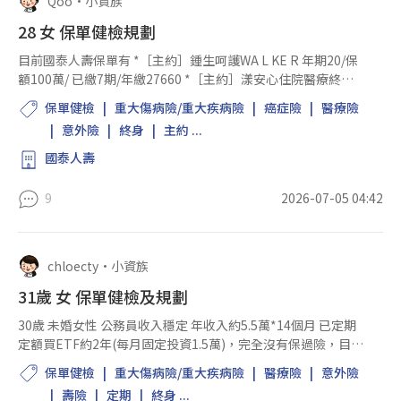
Qoo
•
小資族
28 女 保單健檢規劃
目前國泰人壽保單有 *［主約］鍾生呵護WA L KE R 年期20/保
額100萬/ 已繳7期/年繳27660 *［主約］漾安心住院醫療終身
年期20/保額1000 /已繳7期/年繳6380 ［附約］新真全意住院
保單健檢
重大傷病險/重大疾病險
癌症險
醫療險
年期1/保額20年計劃/年繳4099...
意外險
終身
主約 ...
國泰人壽
9
2026-07-05 04:42
chloecty
•
小資族
31歲 女 保單健檢及規劃
30歲 未婚女性 公務員收入穩定 年收入約5.5萬*14個月 已定期
定額買ETF約2年(每月固定投資1.5萬)，完全沒有保過險，目前
主要希望倘若現在發生重大事故時候可以提供足夠的保障，用
保單健檢
重大傷病險/重大疾病險
醫療險
意外險
最少保費當主約，撬起高額附約的大槓...
壽險
定期
終身 ...