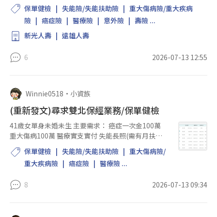
位 投保91年 新溫心住院日額健康保險附約（B5）一年一約 保
保單健檢
失能險/失能扶助險
重大傷病險/重大疾病
額1000 投保91年 主約安康住院醫療...
險
癌症險
醫療險
意外險
壽險 ...
新光人壽
遠雄人壽
6
2026-07-13 12:55
Winnie0518
•
小資族
(重新發文)尋求雙北保經業務/保單健檢
41歲女單身未婚未生 主要需求： 癌症一次金100萬
重大傷病100萬 醫療實支實付 失能長照(需有月扶助
金) 用最便宜主約搭配定期險(保證續保) 整年保費預
保單健檢
失能險/失能扶助險
重大傷病險/
算： 不含失能險2-2.5萬 含失能險2.5-3.5萬 另外 舊有
重大疾病險
癌症險
醫療險 ...
富邦保...
8
2026-07-13 09:34