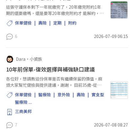
這張守護保本剩下一年就繳完了，20年繳完附約1年
期的還要繳嗎，還是要等20年繳完附約才 能解約，一
年也要繳9千元，看看哪邊附約可以做保留，或解掉
保單健檢
壽險
定期
附約
謝謝
6
2026-07-09 06:15
Dara
•
小資族
10年前保單-復效選擇與補強缺口建議
各位好，想請教這份保單是否有繼續保留的價值，麻
煩大家幫忙健檢與提供建議，謝謝。 目前35歲-從事
行政，這份保單是家人當初幫我投保的。由於個人因
保單健檢
醫療險
意外險
壽險
實支型
素，已於2024年起停止繳費至今，目前仍在保單可復
醫療險 ...
效期間內，因此...
三商美邦
7
2026-07-08 08:27