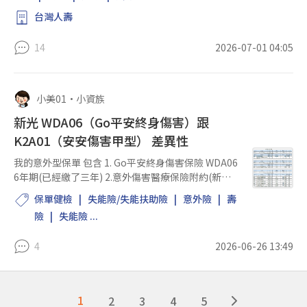
台灣人壽
14
2026-07-01 04:05
小美01
•
小資族
新光 WDA06（Go平安終身傷害）跟
K2A01（安安傷害甲型） 差異性
我的意外型保單 包含 1. Go平安終身傷害保險 WDA06
6年期(已經繳了三年) 2.意外傷害醫療保險附約(新修
訂) L1D01 3. 平安意外傷害321 32D01 4.安安傷害保
保單健檢
失能險/失能扶助險
意外險
壽
險附約 (甲型) 我發現 1. Go平安終身傷害保險 主要是
險
失能險 ...
保障失...
4
2026-06-26 13:49
1
2
3
4
5