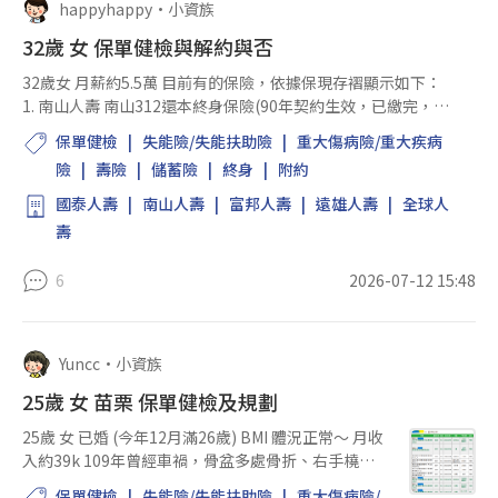
happyhappy
•
小資族
32歲 女 保單健檢與解約與否
32歲女 月薪約5.5萬 目前有的保險，依據保現存褶顯示如下：
1. 南山人壽 南山312還本終身保險(90年契約生效，已繳完，保
額300000) 2. 國泰人壽 美滿人生202終身(87年契約生效，已繳
保單健檢
失能險/失能扶助險
重大傷病險/重大疾病
完，保額••••••••) 附約:防癌...
險
壽險
儲蓄險
終身
附約
國泰人壽
南山人壽
富邦人壽
遠雄人壽
全球人
壽
6
2026-07-12 15:48
Yuncc
•
小資族
25歲 女 苗栗 保單健檢及規劃
25歲 女 已婚 (今年12月滿26歲) BMI 體況正常～ 月收
入約39k 109年曾經車禍，骨盆多處骨折、右手橈骨
粉碎性骨折，皆有開刀，當時醫師有幫我申請重大傷
保單健檢
失能險/失能扶助險
重大傷病險/