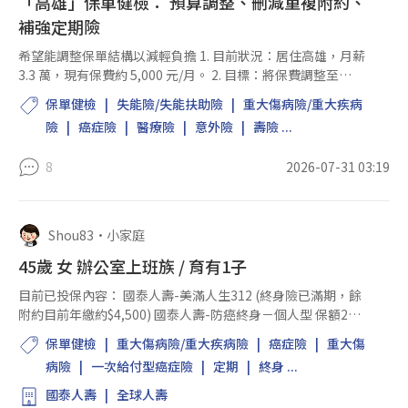
「高雄」保單健檢： 預算調整、刪減重複附約、
補強定期險
希望能調整保單結構以減輕負擔 1. 目前狀況：居住高雄，月薪
3.3 萬，現有保費約 5,000 元/月。 2. 目標：將保費調整至
3,300 元/月左右。 3. 具體需求： 刪減：目前有多項重複的骨折
保單健檢
失能險/失能扶助險
重大傷病險/重大疾病
險與意外險附。 約，希望能...
險
癌症險
醫療險
意外險
壽險 ...
8
2026-07-31 03:19
Shou83
•
小家庭
45歲 女 辦公室上班族 / 育有1子
目前已投保內容： 國泰人壽-美滿人生312 (終身險已滿期，餘
附約目前年繳約$4,500) 國泰人壽-防癌終身－個人型 保額2單
位 附約： 國泰人壽-平安附約－醫療限額 保額3萬元 國泰人壽-
保單健檢
重大傷病險/重大疾病險
癌症險
重大傷
溫心住院 保額800元 國泰人壽-平...
病險
一次給付型癌症險
定期
終身 ...
國泰人壽
全球人壽