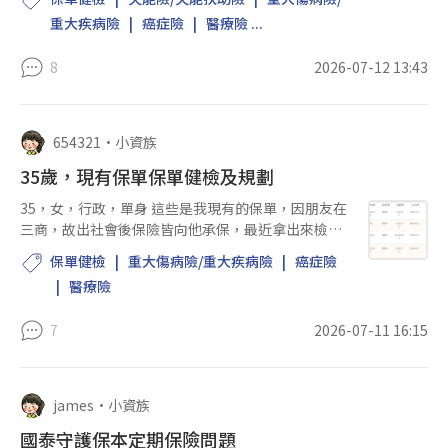
害(期限已過)，但是我並沒有領到重大傷病卡，已康
重大疾病險
癌症險
醫療險 ...
復且2023年9月...
8
2026-07-12 13:43
654321
•
小資族
35歲，現有保單保單健檢及規劃
35，女，行政，單身 這些是我現有的保單，因朋友在
三商，故出社會後保險皆向他承保，最近拿出來檢
視，感覺有些不足，但礙於有體況(巧克力囊腫、多囊
保單健檢
重大傷病險/重大疾病險
癌症險
性卵巢、乳房水瘤)，皆有持續回診追蹤，而未來會是
醫療險
頂客族，這樣的...
7
2026-07-11 16:15
james
•
小資族
國泰守護保本定期保險問題