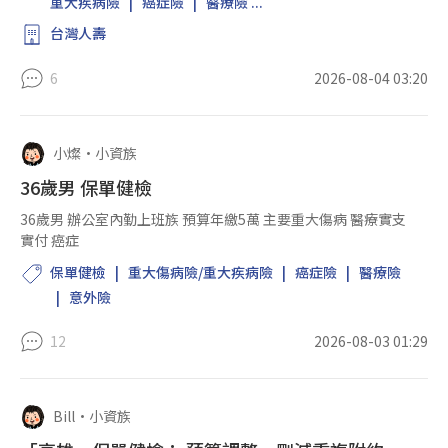
重大疾病險
癌症險
醫療險 ...
醫生認為血壓有...
台灣人壽
6
2026-08-04 03:20
小燦
•
小資族
36歲男 保單健檢
36歲男 辦公室內勤上班族 預算年繳5萬 主要重大傷病 醫療實支
實付 癌症
保單健檢
重大傷病險/重大疾病險
癌症險
醫療險
意外險
12
2026-08-03 01:29
Bill
•
小資族