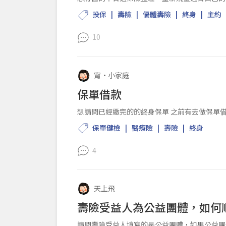
投保
壽險
優體壽險
終身
主約
10
甯
•
小家庭
保單借款
想請問已經繳完的的終身保單 之前有去做保單借
保單健檢
醫療險
壽險
終身
4
天上飛
壽險受益人為公益團體，如何
請問壽險受益人填寫的是公益團體，如果公益團