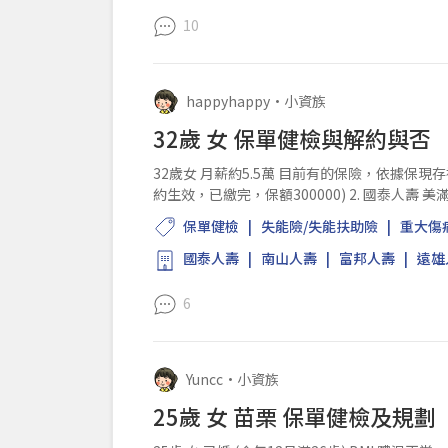
10
happyhappy
•
小資族
32歲 女 保單健檢與解約與否
32歲女 月薪約5.5萬 目前有的保險，依據保現存
約生效，已繳完，保額300000) 2. 國泰人壽 
••••••••) 附約:防癌...
保單健檢
失能險/失能扶助險
重大傷
國泰人壽
南山人壽
富邦人壽
遠雄
6
Yuncc
•
小資族
25歲 女 苗栗 保單健檢及規劃