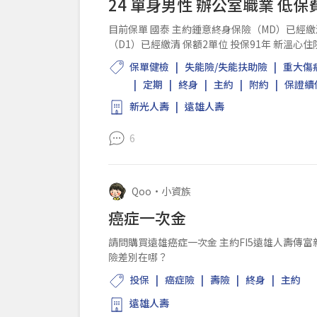
24 單身男性 辦公室職業 低
目前保單 國泰 主約鍾意終身保險（MD）已經繳清 保額50萬元 投保91年 安護防癌終身健康保險附約
（D1）已經繳清 保額2單位 投保91年 新溫心住
年 主約安康住院醫療...
保單健檢
失能險/失能扶助險
重大傷
定期
終身
主約
附約
保證續
新光人壽
遠雄人壽
6
Qoo
•
小資族
癌症一次金
請問購買遠雄癌症一次金 主約FI5遠雄人壽傳富
險差別在哪？
投保
癌症險
壽險
終身
主約
遠雄人壽