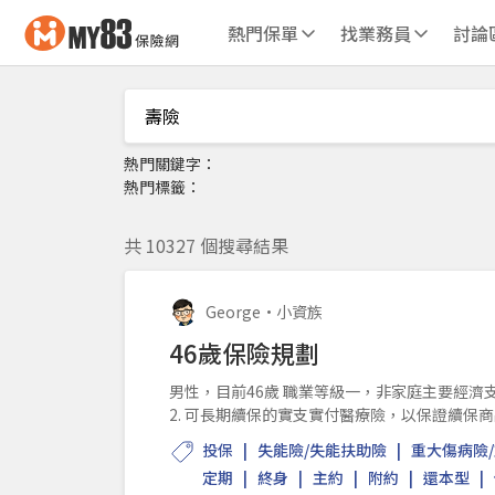
熱門保單
找業務員
討論
熱門關鍵字：
熱門標籤：
共 10327 個搜尋結果
George
•
小資族
46歲保險規劃
男性，目前46歲 職業等級一，非家庭主要經濟支柱 不抽菸 希望規
2. 可長期續保的實支實付醫療險，以保證續保商品
險、儲蓄險、...
投保
失能險/失能扶助險
重大傷病險
定期
終身
主約
附約
還本型