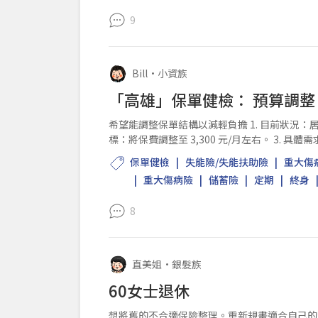
9
Bill
•
小資族
「高雄」保單健檢： 預算調
希望能調整保單結構以減輕負擔 1. 目前狀況：居住高雄
標：將保費調整至 3,300 元/月左右。 3. 具體需求： 刪減：目前有多項重複的骨折險與意外險
希望能...
保單健檢
失能險/失能扶助險
重大傷
重大傷病險
儲蓄險
定期
終身
8
直美姐
•
銀髮族
60女士退休
想將舊的不合適保險整理。重新規畫適合自己的