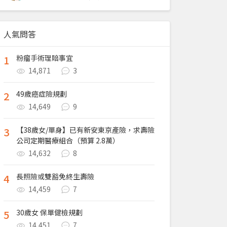
人氣問答
1
粉瘤手術理賠事宜
14,871
3
2
49歲癌症險規劃
14,649
9
3
【38歲女/單身】已有新安東京產險，求壽險
公司定期醫療組合（預算 2.8萬）
14,632
8
4
長照險或雙豁免終生壽險
14,459
7
5
30歲女 保單健檢規劃
14,451
7