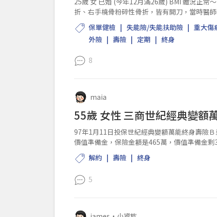
25歲 女 已婚 (今年12月滿26歲) BMI 體況正常～ 月收入約39k 10
折、右手橈骨粉碎性骨折，皆有開刀，當時醫師
沒有領到重大傷病卡，已康復且2023年9月...
保單健檢
失能險/失能扶助險
重大傷
外險
壽險
定期
終身
8
maia
55歲 女性 三商世紀經典變額萬
97年1月11日投保世紀經典變額萬能終身壽險Ｂ
價值準備金，保險金額是465萬，價值準備金剩
解約
壽險
終身
5
james
•
小資族