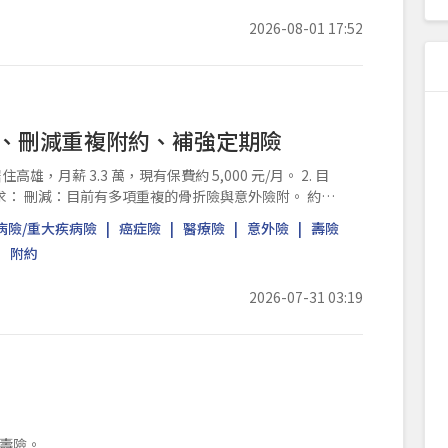
2026-08-01 17:52
整、刪減重複附約、補強定期險
，月薪 3.3 萬，現有保費約 5,000 元/月。 2. 目
附。 約，
病險/重大疾病險
癌症險
醫療險
意外險
壽險
附約
2026-07-31 03:19
壽險。