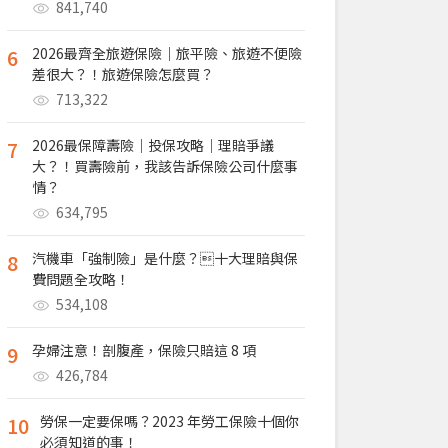
841,740
6
2026最齊全旅遊保險｜旅平險、旅遊不便險
差很大？！旅遊保險怎麼買？
713,322
7
2026最保障壽險｜投保攻略｜理賠爭議
大？！買壽險前，我該告訴保險公司什麼事
情？
634,795
8
汽機車「強制險」是什麼？十大理賠與保
費問題全攻略！
534,108
9
孕婦注意！剖腹產，保險只賠這 8 項
426,784
10
勞保一定要保嗎？2023 年勞工保險十個你
必須知道的事！