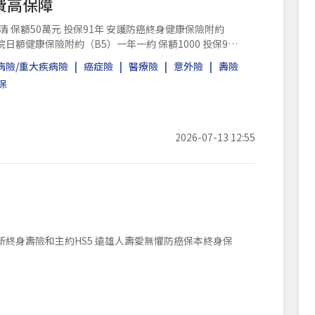
保費高保障
院日額健康保險附約（B5）一年一約 保額1000 投保91
病險/重大疾病險
癌症險
醫療險
意外險
壽險
保
2026-07-13 12:55
新終身壽險和主約HS5 遠雄人壽愛無懼防癌保本終身保