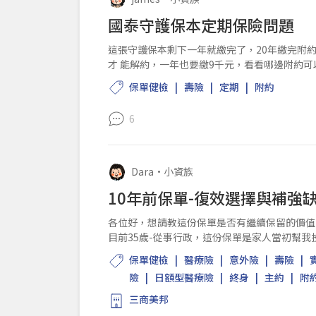
國泰守護保本定期保險問題
這張守護保本剩下一年就繳完了，20年繳完附約
才 能解約，一年也要繳9千元，看看哪邊附約
保單健檢
壽險
定期
附約
6
Dara
•
小資族
10年前保單-復效選擇與補強
各位好，想請教這份保單是否有繼續保留的價值
目前35歲-從事行政，這份保單是家人當初幫我
繳費至今，目前仍在保單可復效期間內，因此...
保單健檢
醫療險
意外險
壽險
險
日額型醫療險
終身
主約
附
三商美邦