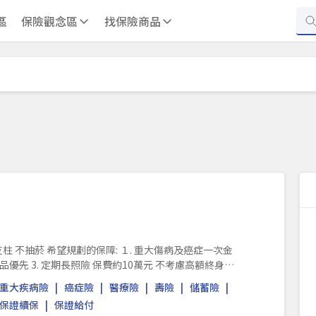
區
保險觀念區
找保險商品
劃的保障: １. 重大傷病及癌症一次金
優先 3. 定期長照險 保費約10萬元 不考慮高額終身壽
/重大疾病險
癌症險
醫療險
壽險
儲蓄險
保證續保
保證給付