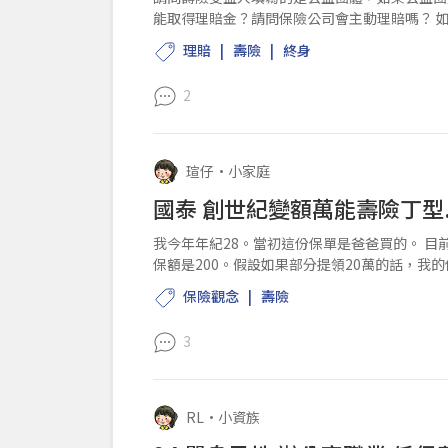
能取得理賠金？請問保險公司會主動理賠嗎？ 如果用保險金信託的方式，請問公益團體還需要提供死亡
證明與除戶證明給信...
理賠
壽險
終身
2
瑄仔
•
小家庭
國泰 創世紀變額萬能壽險丁型
我今年年紀28。當初這份保單是爸爸買的。 目
保額是200。假設如果部分提領20萬的話，我
歲？還是會建議轉...
保險觀念
壽險
3
RL
•
小資族