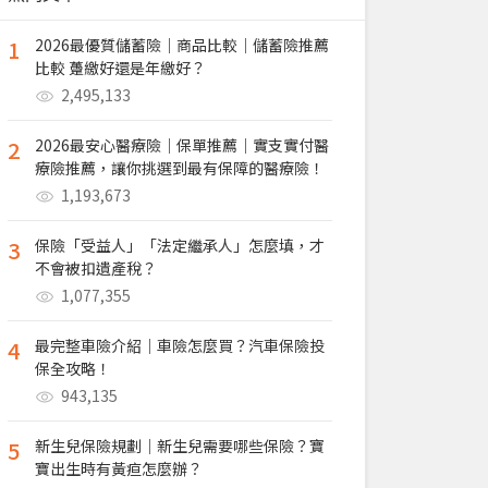
1
2026最優質儲蓄險｜商品比較｜儲蓄險推薦
比較 躉繳好還是年繳好？
2,495,133
2
2026最安心醫療險｜保單推薦｜實支實付醫
療險推薦，讓你挑選到最有保障的醫療險！
1,193,673
3
保險「受益人」「法定繼承人」怎麼填，才
不會被扣遺產稅？
1,077,355
4
最完整車險介紹｜車險怎麼買？汽車保險投
保全攻略！
943,135
5
新生兒保險規劃｜新生兒需要哪些保險？寶
寶出生時有黃疸怎麼辦？