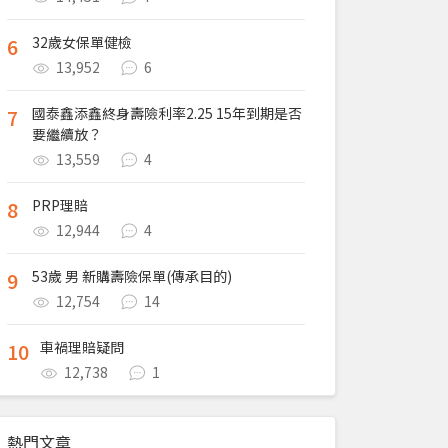
6
32歲女保單健檢
13,952
6
7
國泰鑫添鑫終身壽險利率2.25 15年到期是否
要繼續放？
13,559
4
8
PRP理賠
12,944
4
9
53歲 男 新購壽險保單(傳承目的)
12,754
14
10
車禍理賠疑問
12,738
1
熱門文章