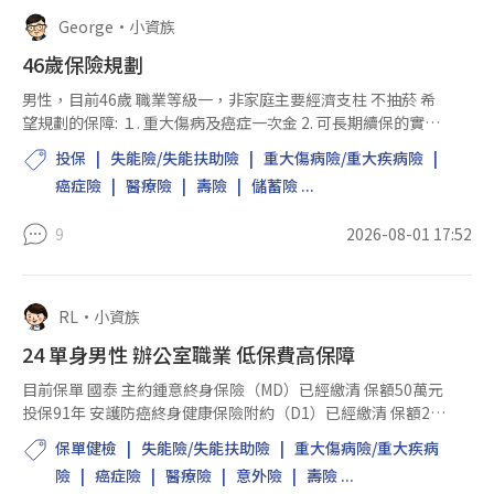
George
•
小資族
46歲保險規劃
男性，目前46歲 職業等級一，非家庭主要經濟支柱 不抽菸 希
望規劃的保障: １. 重大傷病及癌症一次金 2. 可長期續保的實支
實付醫療險，以保證續保商品優先 3. 定期長照險 保費約10萬元
投保
失能險/失能扶助險
重大傷病險/重大疾病險
不考慮高額終身壽險、儲蓄險、...
癌症險
醫療險
壽險
儲蓄險 ...
9
2026-08-01 17:52
RL
•
小資族
24 單身男性 辦公室職業 低保費高保障
目前保單 國泰 主約鍾意終身保險（MD）已經繳清 保額50萬元
投保91年 安護防癌終身健康保險附約（D1）已經繳清 保額2單
位 投保91年 新溫心住院日額健康保險附約（B5）一年一約 保
保單健檢
失能險/失能扶助險
重大傷病險/重大疾病
額1000 投保91年 主約安康住院醫療...
險
癌症險
醫療險
意外險
壽險 ...