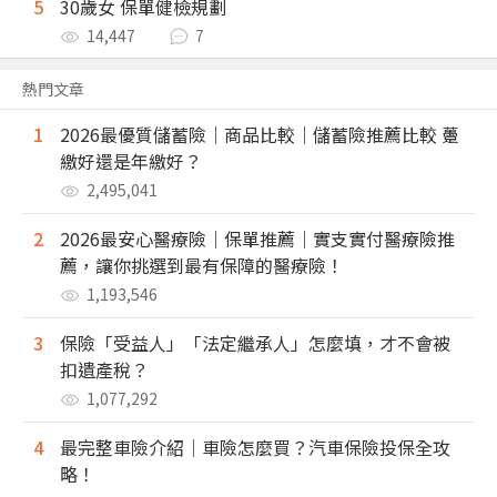
5
30歲女 保單健檢規劃
14,447
7
熱門文章
1
2026最優質儲蓄險｜商品比較｜儲蓄險推薦比較 躉
繳好還是年繳好？
2,495,041
2
2026最安心醫療險｜保單推薦｜實支實付醫療險推
薦，讓你挑選到最有保障的醫療險！
1,193,546
3
保險「受益人」「法定繼承人」怎麼填，才不會被
扣遺產稅？
1,077,292
4
最完整車險介紹｜車險怎麼買？汽車保險投保全攻
略！