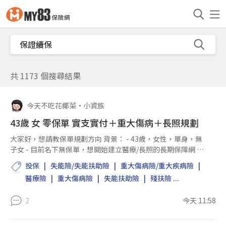
共 1173 個搜尋結果
今天不吃花椰菜
•
小資族
43歲 女 零保單 實支實付＋重大傷病＋長照規劃
大家好，想請教保單規劃方向 背景： - 43歲，女性，單身，無
子女 - 目前名下無保單，想開始建立醫療/長照的長期保障網 -
沒有家人需要留身故給付，主要目的是「不讓一次重大醫療或
投保
失能險/失能扶助險
重大傷病險/重大疾病險
長照支出打亂自己的退休規劃」，不...
醫療險
重大傷病險
失能扶助險
殘扶險 ...
2
今天 11:58