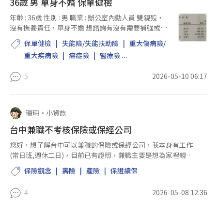
36歲 男 單身不婚 保單健檢
年齡 : 36歲 性別 : 男 職業 : 辦公室內勤人員 雙親歿，
沒有撫養責任，單身不婚 想諮詢有沒有需要補強或改
善的地方 目前年繳保費約4萬4左右
保單健檢
失能險/失能扶助險
重大傷病險/
重大疾病險
癌症險
醫療險 ...
5
2026-05-10 06:17
珊珊
•
小資族
台中兼職不考核保險或保經公司
您好，想了解台中可以兼職的保險或保經公司，我本身有工作
(常日班,週休二日)，目前已有證照，兼職主要是想為家裡親友
做保單規劃，所以希望有能不考核，不強制上課（因為不一定
保險觀念
壽險
產險
保證續保
有空可去上），台中地區有可推薦的嗎？...
4
2026-05-08 12:36