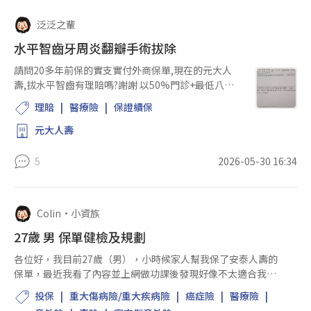
泛泛之輩
水平智齒牙周炎翻瓣手術拔除
請問20多年前保的實支實付外商保單,現在的元大人
壽,拔水平智齒有理賠嗎?謝謝 以50%門診+最低八級
理賠下來了，剛好抵自費的膠原蛋白 謝謝各位的回答
理賠
醫療險
保證續保
~~
元大人壽
5
2026-05-30 16:34
Colin
•
小資族
27歲 男 保單健檢及規劃
各位好，我目前27歲（男），小時候家人幫我保了安泰人壽的
保單，最近我看了內容並上網做功課後發現好像不太適合我，
想上來問要砍掉，還是用加保的方式補足缺口。 以下是我目前
投保
重大傷病險/重大疾病險
癌症險
醫療險
的保單內容： 安泰保本終⾝壽險 (LPLB...