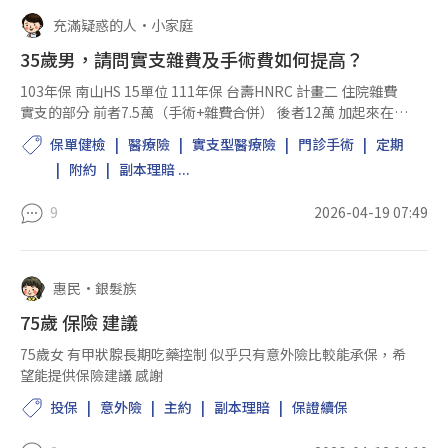
充滿疑惑的人
•
小家庭
35歲男，請問實支雜費及手術費如何提高？
103年保 南山HS 15單位 111年保 台壽HNRC 計畫二 住院雜費
實支的部分 前者7.5萬（手術+雜費合併） 後者12萬 加起來在
19.5萬 想請問有沒有其他建議拉高雜費實支額度 以及手術費的
保單健檢
醫療險
實支型醫療險
門診手術
定期
理賠金 謝謝
附約
副本理賠 ...
9
2026-04-19 07:49
惠民
•
銀髮族
75歲 保險 建議
75歲女 有甲狀腺長期吃藥控制 似乎只有意外險比較能承保，希
望能提供保險建議 感謝
投保
意外險
主約
副本理賠
保證續保