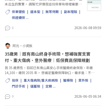
未出生的寶寶。 請幫忙評價我這份保單有哪裡需要做
調整？ 如果有需要出險賠付的情況，是否因為人不在
保單健檢
還本型
無等待期
副本理賠
台灣有制約？ 請問我的保險費在繳滿期限之後，能否
保證續保 ...
還本？ 感謝~
6
2026-06-08 09:59
阿元
•
小資族
35歲男｜既有南山終身手術險，想補強實支實
付、重大傷病、意外醫療｜低保費高保障規劃
我 35 歲男性，目前已有南山真安心手術醫療終身保險，年繳
14,100，繳到 2035 年。 想補足醫療保障缺口，需求是：不要
終身醫療、不要還本型、不要儲蓄險，請幫我比較目前可銷售
投保
重大傷病險/重大疾病險
醫療險
意外險
的新制實支實付、重大傷病與意外醫療...
門診手術
儲蓄險
定期 ...
9
2026-06-05 06:34