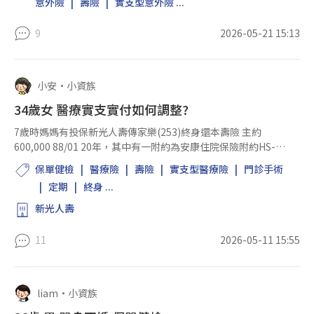
意外險
壽險
實支型意外險 ...
9
2026-05-21 15:13
小安
•
小資族
34歲女 醫療實支實付如何調整?
7歲時媽媽有投保新光人壽傳家樂(253)終身還本壽險 主約
600,000 88/01 20年，其中有一附約為安康住院保險附約HS-
10，是我目前唯一的醫療實支實付，額度很低且沒有給付門診
保單健檢
醫療險
壽險
實支型醫療險
門診手術
手術，想請問會建議怎麼調整保單呢? 1. 解約...
定期
終身 ...
新光人壽
11
2026-05-11 15:55
liam
•
小資族