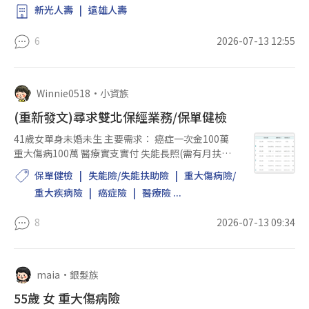
新光人壽
遠雄人壽
6
2026-07-13 12:55
Winnie0518
•
小資族
(重新發文)尋求雙北保經業務/保單健檢
41歲女單身未婚未生 主要需求： 癌症一次金100萬
重大傷病100萬 醫療實支實付 失能長照(需有月扶助
金) 用最便宜主約搭配定期險(保證續保) 整年保費預
保單健檢
失能險/失能扶助險
重大傷病險/
算： 不含失能險2-2.5萬 含失能險2.5-3.5萬 另外 舊有
重大疾病險
癌症險
醫療險 ...
富邦保...
8
2026-07-13 09:34
maia
•
銀髮族
55歲 女 重大傷病險