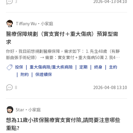
3
2026-04-13 04:10
Tiffany Wu
•
小家庭
醫療保障規劃（實支實付＋重大傷病）預算型需
求
你好，我目前想規劃醫療保障，需求如下： 1. 先生48歲（有靜
脈曲張手術紀錄） → 需要：實支實付 + 重大傷病50萬 2. 我43
歲（目前無工作） → 先規劃：實支實付 預算： 全家一年約3萬
投保
重大傷病險/重大疾病險
定期
終身
主約
左右（希望控制在這個範...
附約
保證續保
8
2026-04-08 13:10
Star
•
小家庭
想為11歲小孩保醫療實支實付險,請問要注意哪些
重點?