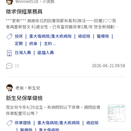
Winnie0518
•
小資族
徵求保經業務員
***更新*** 謝謝各位的回覆我都有看到(無法一一回覆)♡♡我
會再重新發文 41歲女性，已有富邦舊保單2萬/年 想全新規劃
【台灣人壽、遠雄人壽、全球】的一年期定期險組合 包含：最
投保
重大傷病險/重大疾病險
癌症險
醫療險
便宜主約、醫療實支實付、重大傷病100萬...
定期
終身
主約 ...
台灣人壽
遠雄人壽
15
2026-06-21 09:58
老爸
•
新生兒
新生兒保單健檢
我女兒今年4/20出生，有詢問到以下保單，請問這樣
保單配置可以嗎？
保單健檢
重大傷病險/重大疾病險
癌症險
醫療險
重大傷病險 ...