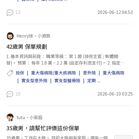
12
2026-06-12 04:53
Henry徐
•
小資族
42歲男 保單規劃
1. 基本資訊與前提： 職業等級： 第 1 類 (技術主管 / 軟體開
發)。 預算： 每年 1.8 萬 ~ 2.2 萬 (由定存利息支付)。 2. 指定附
約清單與額度： 重大傷病險 (定期)： 100 萬。需確認為「一次
投保
重大傷病險/重大疾病險
意外險
重大傷病險
給付型」。 意外險 (含失...
實支型意外險
實支型醫療險
定期 ...
10
2026-06-10 03:25
tutu
•
小家庭
35歲男，請幫忙評價這份保單
35歲男，工作在大陸。 目前大陸組有家庭，還有一個