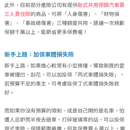
此外，目前部分產險公司有提供
新式共用保額汽車第
三人責任險
的商品，可將「人身傷害」、「財物損
害」、「事故總傷害」三種額度共用，建議一次規劃
保額千萬以上，能節省更多保費喔！
新手上路：加保車體損失險
新手上路，如果擔心較常有小型擦撞，導致剛買的愛
車被撞凹、刮花，可以加投保「丙式車體損失險」，
若預算不足的車主，可考慮投保丁式車體損失險就
好。
而如果你沒有預算的限制、或是自己開的是名車，怕
遭人忌妒而半夜去砸車、打碎玻璃等的話，可以投保
甲式車險，保障範圍最廣，但年保費要 6 萬以上，需