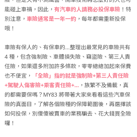
能碰上車禍，因此，
有汽車的人請務必投保車險
！特
別注意，
車險通常是一年一約
，每年都需重新投保
哦！
車險有保人的、有保車的...整理出最常見的車險共有
4 種，包含強制險、車體損失險、竊盜險、第三人責
任險，如果還多附加許多條款，零零總總加起來保費
也不便宜，
「全險」指的就是強制險+第三人責任險
+駕駛人傷害險+乘客責任險+...
，族繁不及備載，真
的都需要保嗎？MY83 將帶著大家來看看這些汽車保
險的真面目，了解各個險種的保障範圍後，再選擇該
如何投保，別傻傻被賣車的業務騙去、花大錢買全險
囉！