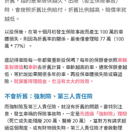
折舊，指的是車險保越久、出險（發生保險事故）
時，會按照折舊比例給付，折舊比例越高，賠償率就
越低。
以投保後，在第十個月初發生保險事故而產生 100 萬的車
體損失，則因為折舊率的關係，最後僅會理賠 77 萬（100
萬 * 77%）。
還記得車險每一年都需重新投保嗎？每年的保額會依照
車輛
重製價值
和
車齡
去折舊計算，車齡越高的車，通常保額會越
低，等於說如果開很多年的車，再投保車體損失險或竊盜
險，
就算獲得理賠金，也沒有太大的效用。
不會折舊：強制險、第三人責任險
而強制險及第三人責任險，就沒有折舊的問題。要特別注
意，發生車禍的保險事故時，一定是
先透過「強制險」理賠
（死亡或失能殘廢 200 萬、醫療 20 萬），當對方有請求超
過這個限度、或有財物損失時，第三人責任險才會啟動理