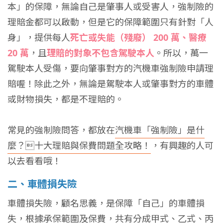
本」的保障，無論自己是肇事人或受害人，強制險的
理賠金都可以啟動，但是它的保障範圍只有針對「人
身」，提供每人
死亡或失能（殘廢） 200 萬、醫療
20 萬
，且
理賠的對象不包含駕駛本人
。所以，萬一
駕駛本人受傷，要向肇事對方的汽機車強制險申請理
賠喔！除此之外，無論是駕駛本人或肇事對方的車體
或財物損失，都是不理賠的。
常見的強制險問答，都放在
汽機車「強制險」是什
麼？十大理賠與保費問題全攻略！
，有興趣的人可
以去看看哦！
二、車體損失險
車體損失險，顧名思義，是保障「自己」的車體損
失，根據承保範圍及保費，共有分成甲式、乙式、丙