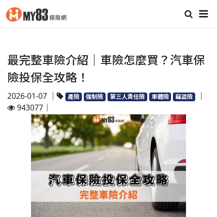
最完整車險介紹｜車險怎麼買？汽車保
險投保全攻略！
2026-01-07 ｜
｜
產險
強制險
第三人責任險
車體險
竊盜險
943077｜