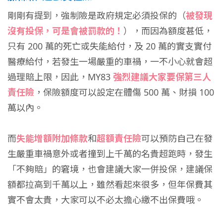
剛剛有提到，強制險是政府規定必須投保的（
被發現
沒有投保，可是會被罰款的！
），而因為額度甚低，
只有 200 萬的死亡或失能給付，及 20 萬的實支實付
醫療給付，若發生一場嚴重的車禍，一不小心就會超
過理賠上限，因此，MY83
強烈建議大家要保第三人
責任險
，保險額度可以設定在體傷 500 萬、財損 100
萬以內。
而
失能增額附加條款
和
超額責任險
可以預防自己在發
生嚴重車禍意外或者撞到上千萬的名貴超跑時，發生
「不夠賠」的窘境，也會建議大家一併投保，建議保
額都拉高到千萬以上，雖然看起來很多，但年保費其
實不會太貴，大家可以不必太擔心繳不出保費哦。