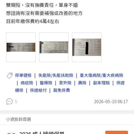
雙親歿，沒有撫養責任，單身不婚
想諮詢有沒有需要補強或改善的地方
目前年繳保費約4萬4左右
保單健檢
失能險/失能扶助險
重大傷病險/重大疾病險
癌症險
醫療險
意外險
壽險
副本理賠
保證
續保
保證給付
豁免保費
5
2026-05-10 06:17
小資族群首選
2026 成人罐頭保單