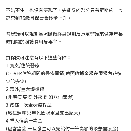
不婚不生，也沒有雙親了，失能險的部分只有定期的，最
高只到75歲且保費會逐步上升。
會建議可以規劃長照險做終身規劃及意定監護來做為年長
時相關的照護費用及事宜。
買保險可注意有以下這些保障：
1.實支/住院醫療
(COVER住院期間的醫療開銷,依照收據金額在限額內花多
少賠多少)
2.意外/重大燒燙傷
(非疾病 突發 外來 例如八仙塵爆)
3.癌症一次金or療程型
(癌症蟬聯35年死因冠軍且支出龐大)
4.重大傷病一次金
(包含癌症,一旦發生可以先給付一筆高額的緊急醫療金)