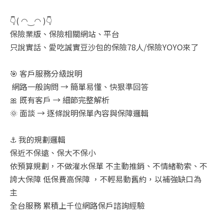
👇( ◠‿◠ )👇
保險業版、保險相關網站、平台
只說實話、愛吃誠實豆沙包的保險78人/保險YOYO來了
🎯 客戶服務分級說明
網路一般詢問 → 簡單易懂、快狠準回答
🎀 既有客戶 → 細節完整解析
🌞 面談 → 逐條說明保單內容與保障邏輯
⚓ 我的規劃邏輯
保近不保遠、保大不保小
依預算規劃，不做灌水保單 不主動推銷、不情緒勒索、不
誇大保障 低保費高保障 ，不輕易動舊約，以補強缺口為
主
全台服務 累積上千位網路保戶諮詢經驗