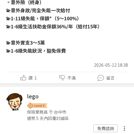
。意外險（終身）
💫意外身故/完全失能一次給付
💫1-11級失能，保額*（5～100%）
💫1-6級生活扶助金保額36%/年（給付15年）
💫意外實支3～5萬
💫1-6級失能狀況，豁免保費
2026-05-12 18:38
讚
1
不滿
留言
lego
保險業務員
台中市
通常 5 天內回覆討論區
免費諮詢