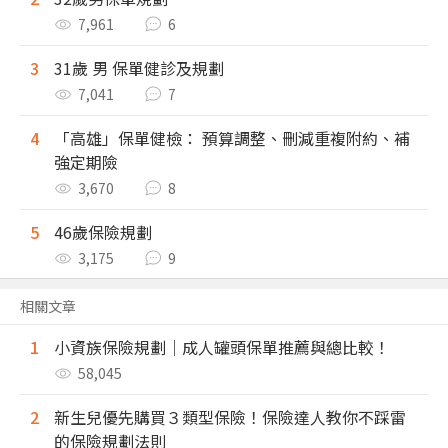
7,961
6
3
31歲 男 保單健診及規劃
7,041
7
4
「高雄」保單健檢： 預算調整、刪減重複附約、補
強定期險
3,670
8
5
46歲保險規劃
3,175
9
相關文章
1
小資族保險規劃｜成人罐頭保單推薦與總比較！
58,045
2
新生兒優先購買３類型保險！保險達人教你不踩雷
的保險規劃法則