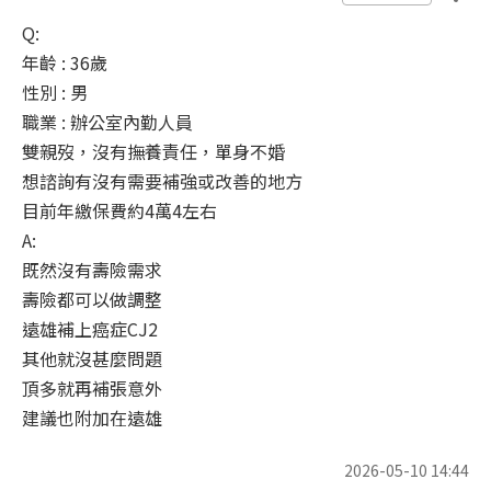
Q:
年齡 : 36歲
性別 : 男
職業 : 辦公室內勤人員
雙親歿，沒有撫養責任，單身不婚
想諮詢有沒有需要補強或改善的地方
目前年繳保費約4萬4左右
A:
既然沒有壽險需求
壽險都可以做調整
遠雄補上癌症CJ2
其他就沒甚麼問題
頂多就再補張意外
建議也附加在遠雄
2026-05-10 14:44