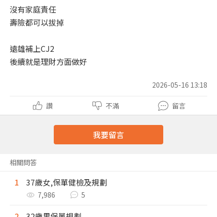
沒有家庭責任
壽險都可以拔掉
遠雄補上CJ2
後續就是理財方面做好
2026-05-16 13:18
讚
不滿
留言
我要留言
相關問答
1
37歲女,保單健檢及規劃
7,986
5
2
32歲男保單規劃