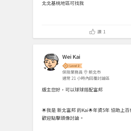
北北基桃地區可找我
讚
1
Wei Kai
保險業務員
新北市
通常 21 小時內回覆討論區
版主您好，可以球球搭配富邦
🌟我是 新北富邦 的Kai🌟年資5年 協助
歡迎點擊頭像討論。