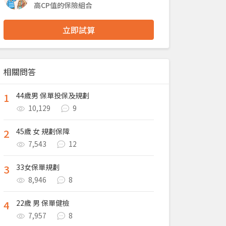
高CP值的保險組合
立即試算
相關問答
1
44歲男 保單投保及規劃
10,129
9
2
45歲 女 規劃保障
7,543
12
3
33女保單規劃
8,946
8
4
22歲 男 保單健檢
7,957
8