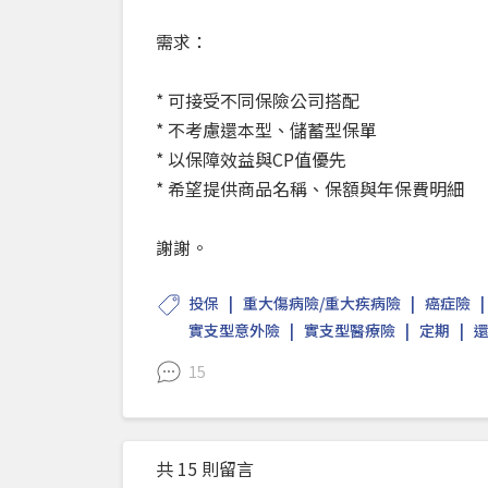
需求：
* 可接受不同保險公司搭配
* 不考慮還本型、儲蓄型保單
* 以保障效益與CP值優先
* 希望提供商品名稱、保額與年保費明細
謝謝。
投保
重大傷病險/重大疾病險
癌症險
實支型意外險
實支型醫療險
定期
還
15
共 15 則留言