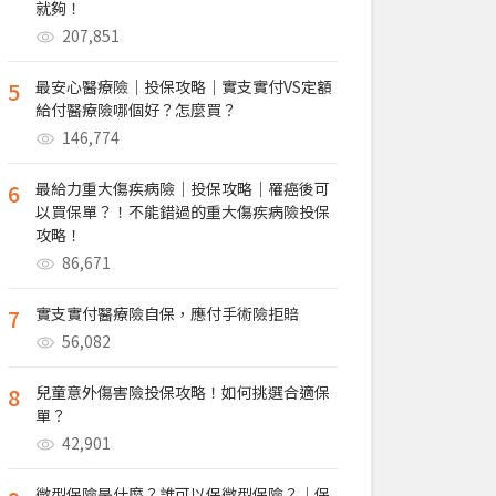
就夠！
207,851
5
最安心醫療險｜投保攻略｜實支實付VS定額
給付醫療險哪個好？怎麼買？
146,774
6
最給力重大傷疾病險｜投保攻略｜罹癌後可
以買保單？！不能錯過的重大傷疾病險投保
攻略！
86,671
7
實支實付醫療險自保，應付手術險拒賠
56,082
8
兒童意外傷害險投保攻略！如何挑選合適保
單？
42,901
微型保險是什麼？誰可以保微型保險？｜保