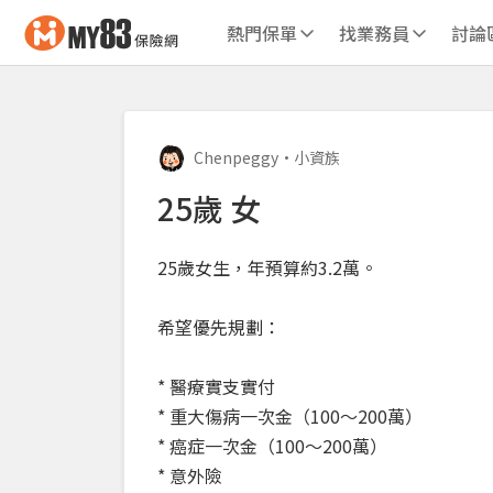
熱門保單
找業務員
討論
Chenpeggy
•
小資族
25歲 女
25歲女生，年預算約3.2萬。
希望優先規劃：
* 醫療實支實付
* 重大傷病一次金（100～200萬）
* 癌症一次金（100～200萬）
* 意外險