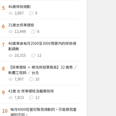
5
46歲保險規劃
2,807
9
6
31歲女保單健檢
12,449
6
7
40歲單身每月2500至3000預算內的保險規
劃請教
10,315
12
8
【保單健檢 ＋ 尋找保經業務員】32 歲男 ／
軟體工程師 ／ 台北
7,907
10
9
41歲 女 保單健檢及醫療投保
7,823
12
10
每月4000但當初幫我規劃的。可能跟我重
視的不同。