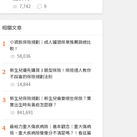
7,742
9
相關文章
1
小資族保險規劃｜成人罐頭保單推薦與總比
較！
58,036
2
新生兒優先購買３類型保險！保險達人教你
不踩雷的保險規劃法則
14,844
3
新生兒保險規劃｜新生兒需要哪些保險？寶
寶出生時有黃疸怎麼辦？
841,691
4
最給力重大傷疾病險｜基本觀念｜重大傷病
險、重大疾病險傻傻分不清楚嗎？！看這篇