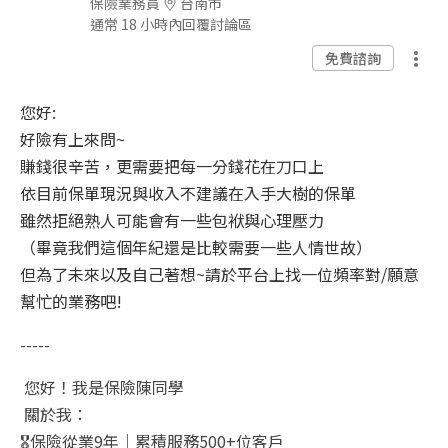
保險業務員
台南市
通常 18 小時內回覆討論區
免費諮詢
您好:
好險有上來問~
賺錢很辛苦，更需要把每一分錢花在刀口上
依目前保單現況與收入不建議在入手大樹的保單
雖然拒絕熟人可能會有一些包袱與心理壓力
（畢竟我們這個年紀還是比較需要一些人情世故）
但為了未來以及自己著想~請於平台上找一位頻率對/願意
幫忙的業務吧!
-----
您好！我是保險陳同學
關於我：
🎖️
保險從業
9
年｜累積服務
500+
位客戶