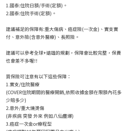
1.國泰:住院日額/手術(定額)。
2.國泰:住院手術(定額)。
建議補足的保障有:重大傷病、癌症險(一次金)、實支實
付、意外險(含意外醫療)、長照險。
建議可以參考全球+遠雄的規劃，保障會比較完整，保費
也會差不多喔!!
買保險可注意有以下這些保障：
1.實支/住院醫療
(COVER住院期間的醫療開銷,依照收據金額在限額內花多
少賠多少)
2.意外/重大燒燙傷
(非疾病 突發 外來 例如八仙塵爆)
3.癌症一次金or療程型