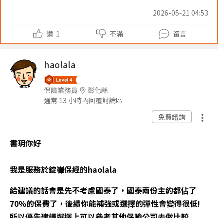
2026-05-21 04:53
讚
1
不滿
留言
haolala
保險業務員
彰化縣
通常 13 小時內回覆討論區
免費諮詢
書玥你好
我是服務於錠嵂保經的haolala
給建議的話會是先不考慮國泰了，國泰兩份主約都佔了
70%的保費了，後續你能補強或選擇的彈性會變得很低!
所以優先建議選擇上可以參考其他保險公司去做比較