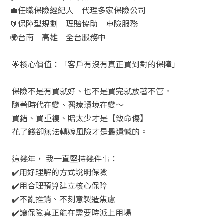
💼
任職保險經紀人｜代理多家保險公司
🔰
保障型規劃｜理賠協助｜車險服務
🌍
台南｜高雄｜全台服務中
🌟
核心價值：「客戶有沒有真正買到對的保障」
保險不是有買就好、也不是買完就放著不管。
隨著時代在變、醫療環境在變～
買錯、買重複、賠太少才是【致命傷】
花了錢卻無法轉嫁風險才是最遺憾的。
這幾年，
我一直堅持幾件事：
✔️
用好理解的方式說明保險
✔️
用合理預算建立核心保障
✔️
不亂推銷、不刻意製造焦慮
✔️
讓保險真正能在需要時派上用場