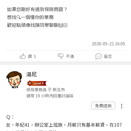
如果您剛好有遇到保險問題？
想找
🔍
一個懂你的業務
歡迎點頭像找陳同學聊聊
🙌🏻
2026-05-21 16:05
讚
1
不滿
留言
湯尼
保險業務員
新北市
通常 19 小時內回覆討論區
免費諮詢
Ｑ：
女，年紀41，辦公室上班族，月薪只有基本薪資，在107