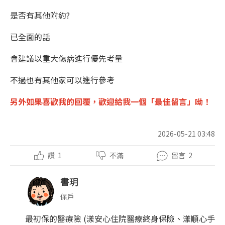
是否有其他附約?
已全面的話
會建議以重大傷病進行優先考量
不過也有其他家可以進行參考
另外如果喜歡我的回覆，
歡迎
給我一個「
最佳留言
」呦！
2026-05-21 03:48
讚
1
不滿
留言
2
書玥
保戶
最初保的醫療險 (漾安心住院醫療終身保險、漾順心手