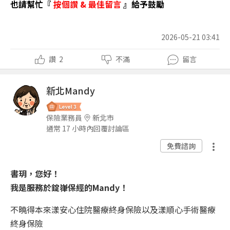
也請幫忙『
按個讚
&
最佳留言
』給予鼓勵
2026-05-21 03:41
讚
2
不滿
留言
新北Mandy
保險業務員
新北市
通常 17 小時內回覆討論區
免費諮詢
書玥
，您好！
我是服務於錠嵂保經的Mandy！
不曉得本來
漾安心住院醫療終身保險以及
漾順心手術醫療
終身保險