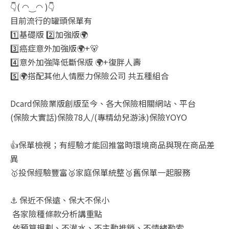
👇( ◠‿◠ )👇
目前流行的罐頭保單有
1️⃣基礎版 2️⃣加強版🌍
3️⃣癌症意外加強版🌍+🐻
4️⃣意外加強降低斷保版 🌍+復胖人壽
5️⃣🌍搭配其他人情壓力保險公司 共五種組合
Dcard保險業版創版至今、各大保險相關網站、平台
(保險大實話)保險78人/(專精幼兒游泳)保險YOYO
👍保單檢視；有經驗才能回推當時環境商品與現在商品差
異
🥇投保經驗豐富🥈家庭保單統整🥉舊保單一起服務
⚓ 保近不保遠、保大不保小
各家險種條款分析講重點
依預算規劃、不灌水、不主動推銷、不情緒勒索