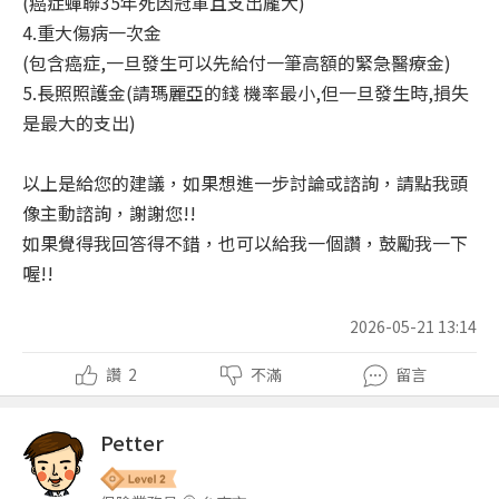
(癌症蟬聯35年死因冠軍且支出龐大)
4.重大傷病一次金
(包含癌症,一旦發生可以先給付一筆高額的緊急醫療金)
5.長照照護金(請瑪麗亞的錢 機率最小,但一旦發生時,損失
是最大的支出)
以上是給您的建議，如果想進一步討論或諮詢，請點我頭
像主動諮詢，謝謝您!!
如果覺得我回答得不錯，也可以給我一個讚，鼓勵我一下
喔!!
2026-05-21 13:14
讚
2
不滿
留言
Petter