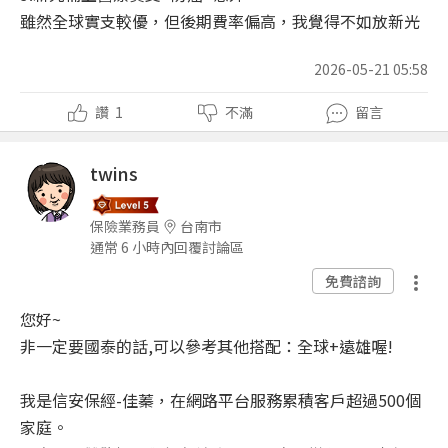
雖然全球實支較優，但後期費率偏高，我覺得不如放新光
2026-05-21 05:58
讚
1
不滿
留言
twins
保險業務員
台南市
通常 6 小時內回覆討論區
免費諮詢
您好~
非一定要國泰的話,可以參考其他搭配：全球+遠雄喔!
我是信安保經-佳蓁，在網路平台服務累積客戶超過500個
家庭。