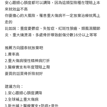
安心跟順心額度都可以調降，因為這類型險種在理賠上本
來就效益不高
你要擔心的大風險，罹患重大傷病不一定放棄治療就馬上
走的
比如說：重度憂鬱症、失智症、紅斑性狼瘡、類風濕關節
炎、重大燒燙湯、多處骨折導致創傷分數16分以上等等
推薦方向國泰就放棄吧
1.費率高
2.重大傷病慢性精神病打折
3.醫療實支有年度理賠上限
要買的話買骨折險就好
建議方向：
1.安心跟順心額度調降
2.全球補上重大傷病
3.新光補上醫療實支+防癌+意外