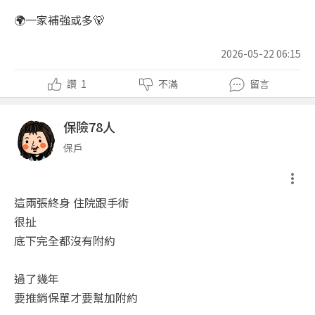
🌍一家補強或多🐻
2026-05-22 06:15
讚
1
不滿
留言
保險78人
保戶
這兩張終身 住院跟手術
很扯
底下完全都沒有附約
過了幾年
要推銷保單才要幫加附約