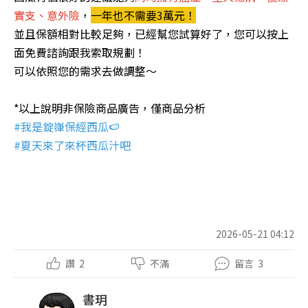
實支、意外險
，
一年也不需要3萬元！
並且保額相對比較足夠，已經幫您試算好了，您可以按上
面免費諮詢跟我索取規劃！
可以依照您的需求去做調整～
*以上說明非保險商品廣告，僅商品分析
#我是錠嵂保經西瓜🍉
#夏天來了來杯西瓜汁吧
2026-05-21 04:12
讚
2
不滿
留言
3
書玥