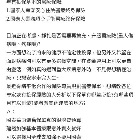
年有投保基本的醫療保險:
1.國泰人壽漾安心住院醫療終身保險
2.國泰人壽漾順心手術醫療終身保險
目前正在考慮、掙扎是否需要再擴充、升級醫療險(重大傷
病險、癌症險)?
一方面想為了將來的健康不確定性投保，但另外又希望在
面對病痛時可以有更多選擇空間，在資金運用上可以更自
由靈活，例如真的遇到重大疾病意外時，不見得想積極治
療，只想安寧走完人生~
最近有請平常合作的保險專員規劃醫療保單，想請教各位
專家或有投保經驗的人分析以下保單有哪些必投?有哪些項
目可以刪減?或者有其他建議的地方?
Ａ：
國泰這兩張舊保單真的很浪費預算
建議加強基本醫療跟意外實支就好
可以選擇用全球去加強不要用國泰