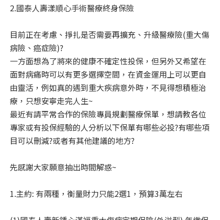
2.國泰人壽漾順心手術醫療終身保險
目前正在考慮、掙扎是否需要再擴充、升級醫療險(重大傷
病險、癌症險)?
一方面想為了將來的健康不確定性投保，但另外又希望在
面對病痛時可以有更多選擇空間，在資金運用上可以更自
由靈活，例如真的遇到重大疾病意外時，不見得想積極治
療，只想安寧走完人生~
最近有請平常合作的保險專員規劃醫療保單，想請教各位
專家或有投保經驗的人分析以下保單有哪些必投?有哪些項
目可以刪減?或者有其他建議的地方?
先感謝大家願意抽出時間解惑~
1.主約: 有兩種，衡量財力只能2選1，預算3萬左右