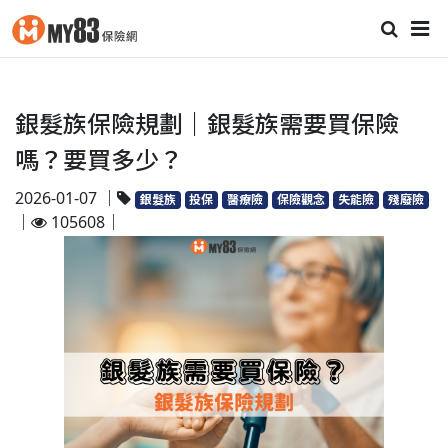
銀髮族保險規劃｜銀髮族需要買保險
嗎？要買多少？
2026-01-07 ｜
銀髮族
投保
醫療險
保險觀念
失能險
殘廢險
｜
105608｜