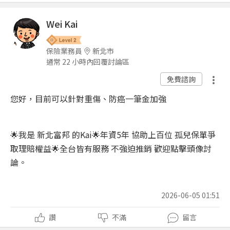
Wei Kai
保險業務員
新北市
通常 22 小時內回覆討論區
免費諮詢
您好，目前可以針對重傷、防癌一筆金加強
🌟我是 新北富邦 的Kai🌟年資5年 協助上百位 孤兒保單爭
取理賠權益🌟全台皆有服務 不強迫推銷 歡迎點擊頭像討
論。
2026-06-05 01:51
讚
不滿
留言