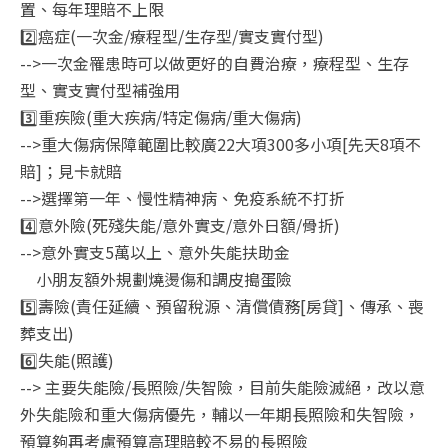
置、每年理賠不上限
2️⃣癌症(一次金/療程型/生存型/實支實付型)
-->一次金罹患時可以做更好的自費治療，療程型、生存
型、實支實付型補強用
3️⃣重疾險(重大疾病/特定傷病/重大傷病)
-->重大傷病保障範圍比較廣22大項300多小項[先天8項不
賠]；見卡就賠
-->選擇第一年、慢性精神病、免疫系統不打折
4️⃣意外險(死殘失能/意外實支/意外日額/骨折)
-->意外實支5萬以上、意外失能扶助金
小朋友額外規劃燒燙傷和調皮搗蛋險
5️⃣壽險(責任延續、預留稅源、清償債務[房貸]、傳承、喪
葬支出)
6️⃣失能(照護)
--> 主要失能險/長照險/失智險，目前失能險滅絕，改以意
外失能險和重大傷病優先，輔以一年期長照險和失智險，
預算夠再考慮預算高理賠較不易的長照險