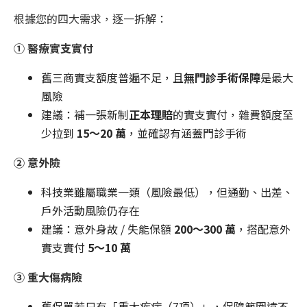
根據您的四大需求，逐一拆解：
① 醫療實支實付
舊三商實支額度普遍不足，且
無門診手術保障
是最大
風險
建議：補一張新制
正本理賠
的實支實付，雜費額度至
少拉到
15～20 萬
，並確認有涵蓋門診手術
② 意外險
科技業雖屬職業一類（風險最低），但通勤、出差、
戶外活動風險仍存在
建議：意外身故 / 失能保額
200～300 萬
，搭配意外
實支實付
5～10 萬
③ 重大傷病險
舊保單若只有「重大疾病（7項）」，保障範圍遠不