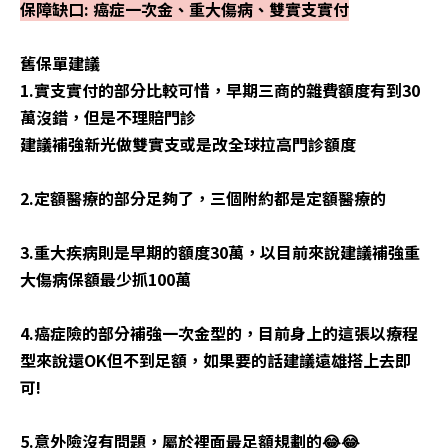
保障缺口: 癌症一次金、重大傷病、雙實支實付
舊保單建議
1.實支實付的部分比較可惜，早期三商的雜費額度有到30
萬沒錯，但是不理賠門診
建議補強新光做雙實支或是改全球拉高門診額度
2.定額醫療的部分足夠了，三個附約都是定額醫療的
3.重大疾病則是早期的額度30萬，以目前來說建議補強重
大傷病保額最少抓100萬
4.癌症險的部分補強一次金型的，目前身上的這張以療程
型來說還OK但不到足額，如果要的話建議遠雄搭上去即
可!
5.意外險沒有問題，屬於裡面最足額規劃的😂😂