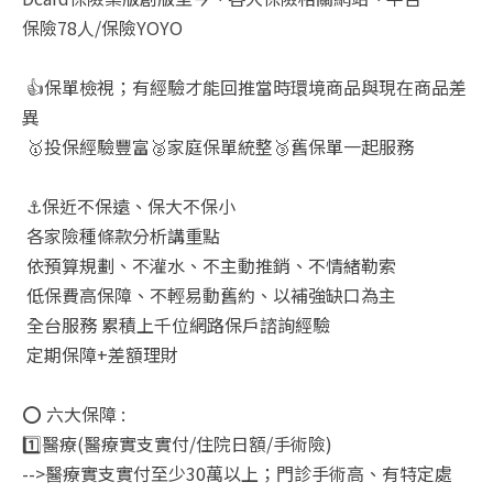
保險78人/保險YOYO
👍保單檢視；有經驗才能回推當時環境商品與現在商品差
異
🥇投保經驗豐富🥈家庭保單統整🥉舊保單一起服務
⚓保近不保遠、保大不保小
各家險種條款分析講重點
依預算規劃、不灌水、不主動推銷、不情緒勒索
低保費高保障、不輕易動舊約、以補強缺口為主
全台服務 累積上千位網路保戶諮詢經驗
定期保障+差額理財
⭕ 六大保障 :
1️⃣醫療(醫療實支實付/住院日額/手術險)
-->醫療實支實付至少30萬以上；門診手術高、有特定處