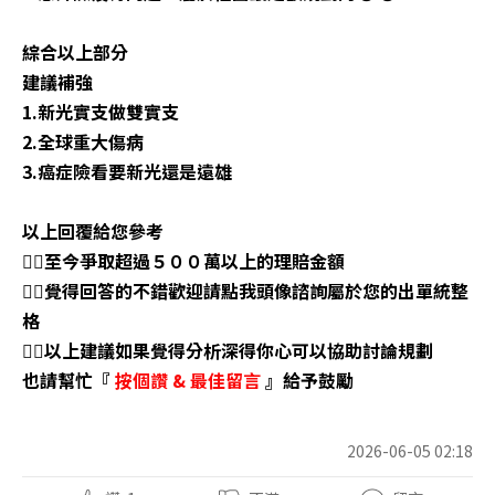
綜合以上部分
建議補強
1.新光實支做雙實支
2.全球重大傷病
3.癌症險看要新光還是遠雄
以上回覆給您參考
👉🏼至今爭取超過５００萬以上的理賠金
額
👉🏼覺得回答的不錯歡迎請點我頭像諮詢屬於您的出單統整
格
👉🏼以上建議如果覺得分析深得你心可以協助討論規劃
也請幫忙『
按個讚
&
最佳留言
』給予鼓勵
2026-06-05 02:18