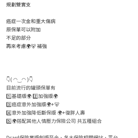
規劃雙實支
癌症一次金和重大傷病
原保單可以附加
不足的部分
再來考慮🌍🐻 補強
👇( ◠‿◠ )👇
目前流行的罐頭保單有
1️⃣基礎版🌍 2️⃣加強版🌍
3️⃣癌症意外加強版🌍+🐻
4️⃣意外加強降低斷保版 🌍+復胖人壽
5️⃣🌍搭配其他人情壓力保險公司 共五種組合
Dcard保險業版創版至今、各大保險相關網站、平台