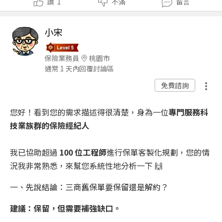
讚
1
不滿
留言
小宋
保險業務員
桃園市
通常 1 天內回覆討論區
免費諮詢
您好！看到您的需求描述得很清楚，身為一位
專門服務科
技業族群的保險經紀人
我已協助超過
100 位工程師
進行保單客製化規劃，您的情
況我非常熟悉，來幫您系統性地分析一下 🙌
一、先說結論：三商舊保單要保留還是解約？
建議：保留，但需要補強缺口。