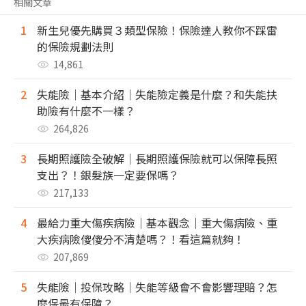
相關文章
1
新生兒優先購買３類型保險！保險達人教你不踩雷
的保險規劃法則
14,861
2
失能險｜基本介紹｜失能險定義是什麼？和失能扶
助險有什麼不一樣？
264,826
3
長期照護險全破解｜長期照護保險就可以保障長照
支出？！銀髮族一定要保嗎？
217,133
4
最給力重大傷疾病險｜基本觀念｜重大傷病險、重
大疾病險傻傻分不清楚嗎？！看這篇就夠！
207,869
5
失能險｜投保攻略｜失能等級會不會影響理賠？怎
麼保最有保障？