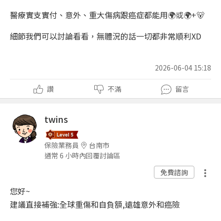
醫療實支實付、意外、重大傷病跟癌症都能用
🌍或
🌍+🐻
細節我們可以討論看看，無體況的話一切都非常順利XD
2026-06-04 15:18
讚
不滿
留言
twins
保險業務員
台南市
通常 6 小時內回覆討論區
免費諮詢
您好~
建議直接補強:全球重傷和自負額,遠雄意外和癌險