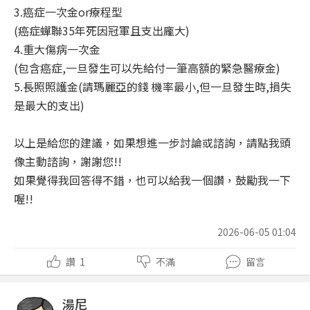
3.癌症一次金or療程型
(癌症蟬聯35年死因冠軍且支出龐大)
4.重大傷病一次金
(包含癌症,一旦發生可以先給付一筆高額的緊急醫療金)
5.長照照護金(請瑪麗亞的錢 機率最小,但一旦發生時,損失
是最大的支出)
以上是給您的建議，如果想進一步討論或諮詢，請點我頭
像主動諮詢，謝謝您!!
如果覺得我回答得不錯，也可以給我一個讚，鼓勵我一下
喔!!
2026-06-05 01:04
讚
1
不滿
留言
湯尼