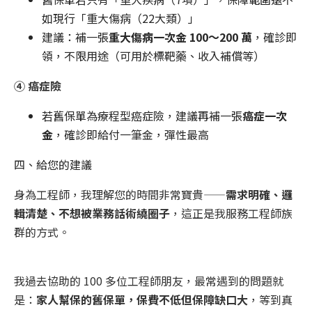
如現行「重大傷病（22大類）」
建議：補一張
重大傷病一次金 100～200 萬
，確診即
領，不限用途（可用於標靶藥、收入補償等）
④ 癌症險
若舊保單為療程型癌症險，建議再補一張
癌症一次
金
，確診即給付一筆金，彈性最高
四、給您的建議
身為工程師，我理解您的時間非常寶貴——
需求明確、邏
輯清楚、不想被業務話術繞圈子
，這正是我服務工程師族
群的方式。
我過去協助的 100 多位工程師朋友，最常遇到的問題就
是：
家人幫保的舊保單，保費不低但保障缺口大
，等到真