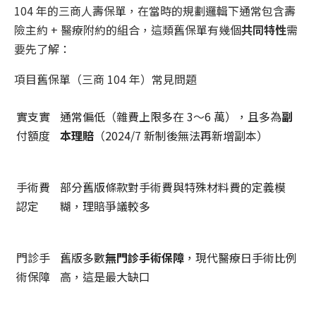
104 年的三商人壽保單，在當時的規劃邏輯下通常包含壽
險主約 + 醫療附約的組合，這類舊保單有幾個
共同特性
需
要先了解：
項目舊保單（三商 104 年）常見問題
實支實
通常偏低（雜費上限多在 3～6 萬），且多為
副
付額度
本理賠
（2024/7 新制後無法再新增副本）
手術費
部分舊版條款對手術費與特殊材料費的定義模
認定
糊，理賠爭議較多
門診手
舊版多數
無門診手術保障
，現代醫療日手術比例
術保障
高，這是最大缺口