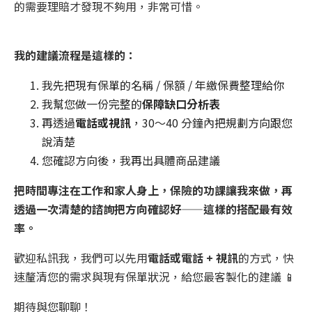
的需要理賠才發現不夠用，非常可惜。
我的建議流程是這樣的：
我先把現有保單的名稱 / 保額 / 年繳保費整理給你
我幫您做一份完整的
保障缺口分析表
再透過
電話或視訊
，30～40 分鐘內把規劃方向跟您
說清楚
您確認方向後，我再出具體商品建議
把時間專注在工作和家人身上，保險的功課讓我來做，再
透過一次清楚的諮詢把方向確認好——這樣的搭配最有效
率。
歡迎私訊我，我們可以先用
電話或電話 + 視訊
的方式，快
速釐清您的需求與現有保單狀況，給您最客製化的建議 📱
期待與您聊聊！