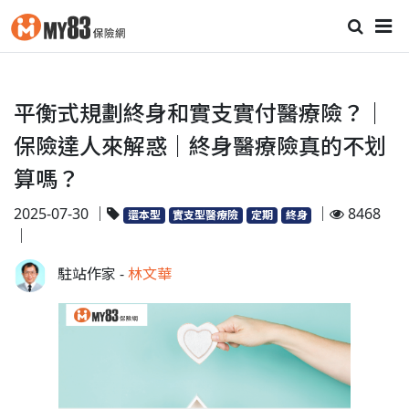
平衡式規劃終身和實支實付醫療險？｜
保險達人來解惑｜終身醫療險真的不划
算嗎？
2025-07-30 ｜
｜
8468
還本型
實支型醫療險
定期
終身
｜
駐站作家 -
林文華