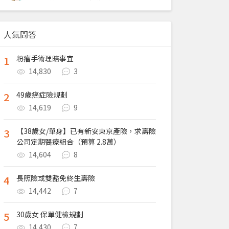
人氣問答
1
粉瘤手術理賠事宜
14,830
3
2
49歲癌症險規劃
14,619
9
3
【38歲女/單身】已有新安東京產險，求壽險
公司定期醫療組合（預算 2.8萬）
14,604
8
4
長照險或雙豁免終生壽險
14,442
7
5
30歲女 保單健檢規劃
14,430
7