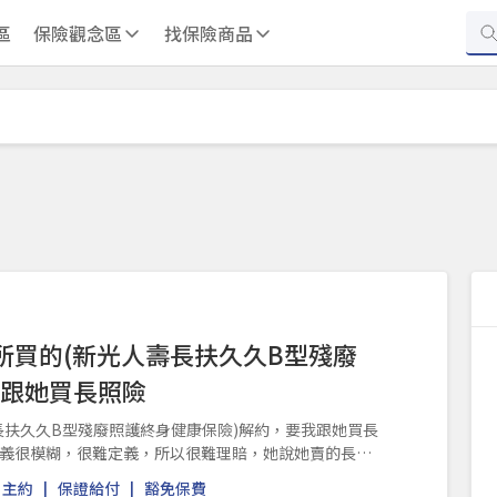
區
保險觀念區
找保險商品
所買的(新光人壽長扶久久B型殘廢
我跟她買長照險
長扶久久B型殘廢照護終身健康保險)解約，要我跟她買長
義很模糊，很難定義，所以很難理賠，她說她賣的長照
主約
保證給付
豁免保費