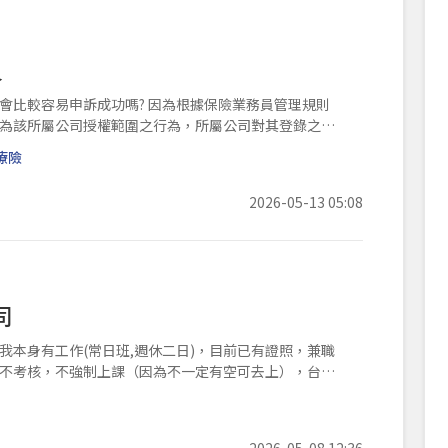
員
會比較容易申訴成功嗎? 因為根據保險業務員管理規則
為，視為該所屬公司授權範圍之行為，所屬公司對其登錄之業
療險
2026-05-13 05:08
司
本身有工作(常日班,週休二日)，目前已有證照，兼職
不考核，不強制上課（因為不一定有空可去上），台中
2026-05-08 12:36