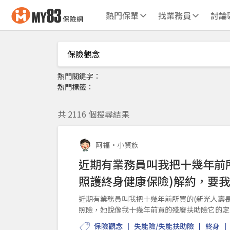
熱門保單
找業務員
討論
熱門關鍵字：
熱門標籤：
共 2116 個搜尋結果
阿福
•
小資族
近期有業務員叫我把十幾年前
照護終身健康保險)解約，要
近期有業務員叫我把十幾年前所買的(新光人壽
照險，她說像我十幾年前買的殘廢扶助險它的定
險定義很明確，所以...
保險觀念
失能險/失能扶助險
終身