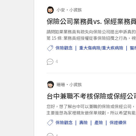
小安
•
小資族
保險公司業務員vs. 保經業務
請問如果業務員有疏失向保險公司提出申訴真的
第 15 條: 業務員經授權從事保險招攬之行
務員應嚴加管理並就...
保險觀念
重大傷病險/重大疾病險
醫
4
珊珊
•
小資族
台中兼職不考核保險或保經公
您好，想了解台中可以兼職的保險或保經公司，我
主要是想為家裡親友做保單規劃，所以希望有能
地區有可推薦的嗎？...
保險觀念
壽險
產險
保證續保
4