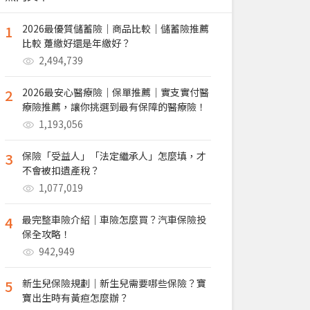
1
2026最優質儲蓄險｜商品比較｜儲蓄險推薦
比較 躉繳好還是年繳好？
2,494,739
2
2026最安心醫療險｜保單推薦｜實支實付醫
療險推薦，讓你挑選到最有保障的醫療險！
1,193,056
3
保險「受益人」「法定繼承人」怎麼填，才
不會被扣遺產稅？
1,077,019
4
最完整車險介紹｜車險怎麼買？汽車保險投
保全攻略！
942,949
5
新生兒保險規劃｜新生兒需要哪些保險？寶
寶出生時有黃疸怎麼辦？