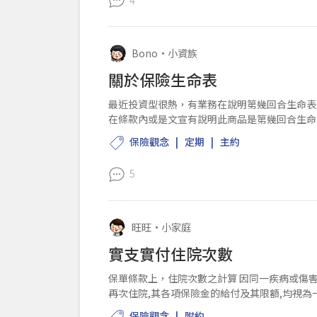
Bono
•
小資族
關於保險生命表
最近投資型很熱，有業務在說明第幾回合生命表的重要性 我自己上網查詢各家保單，
在條款內或是文宣有說明此商品是第幾回合生命表 還是我查詢錯誤呢? 我查了凱基跟安達，業務
會騙我，只是我看...
保險觀念
定期
主約
5
旺旺
•
小家庭
實支實付住院次數
保單條款上，住院次數之計算 因同一疾病或傷害、或因此引起之併發症,於出院後十四日內
再次住院,其各項保險金的給付及其限額,均視為一次
診，2/2回診，2/3住院（同一疾病） 請問這...
保險觀念
附約