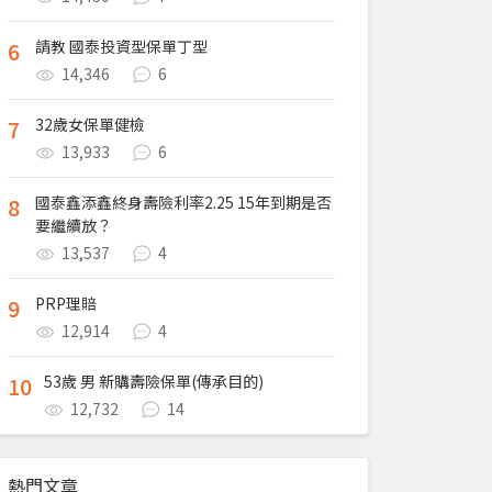
6
請教 國泰投資型保單丁型
14,346
6
7
32歲女保單健檢
13,933
6
8
國泰鑫添鑫終身壽險利率2.25 15年到期是否
要繼續放？
13,537
4
9
PRP理賠
12,914
4
10
53歲 男 新購壽險保單(傳承目的)
12,732
14
熱門文章