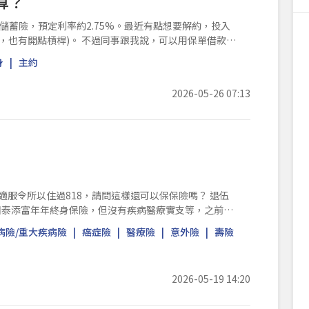
算？
蓄險，預定利率約2.75%。最近有點想要解約，投入
過同事跟我說，可以用保單借款方
身
主約
2026-05-26 07:13
適服令所以住過818，請問這樣還可以保保險嗎？ 退伍
國泰添富年年終身保險，但沒有疾病醫療實支等，之前業
病險/重大疾病險
癌症險
醫療險
意外險
壽險
2026-05-19 14:20