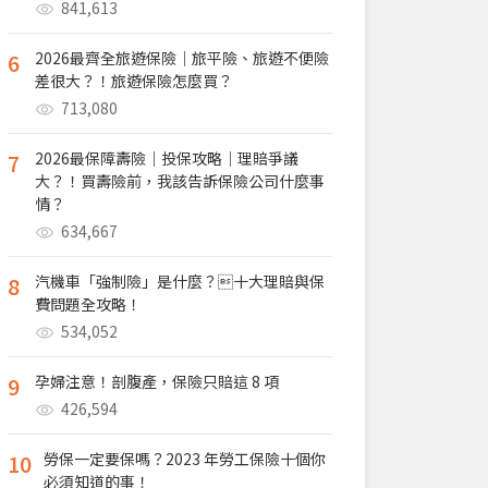
841,613
6
2026最齊全旅遊保險｜旅平險、旅遊不便險
差很大？！旅遊保險怎麼買？
713,080
7
2026最保障壽險｜投保攻略｜理賠爭議
大？！買壽險前，我該告訴保險公司什麼事
情？
634,667
8
汽機車「強制險」是什麼？十大理賠與保
費問題全攻略！
534,052
9
孕婦注意！剖腹產，保險只賠這 8 項
426,594
10
勞保一定要保嗎？2023 年勞工保險十個你
必須知道的事！