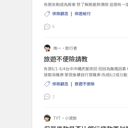
有朋友剛成為房東 想了解房屋跌價險 這個有一
保險觀念
保證給付
6
南一
•
旅行者
旅遊不便險請教
有買6/1-6/4台中沖繩虎航來回 但因為颱風因
接取消機票 那我後續自行買機票 改成6/2或3(看天氣決定)-6/6桃園來回(自行延期) 請問這樣不同航點飛
出 但目的地是...
保險觀念
旅遊不便險
2
TYT
•
小資族