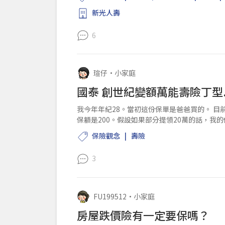
新光人壽
6
瑄仔
•
小家庭
國泰 創世紀變額萬能壽險丁型
我今年年紀28。當初這份保單是爸爸買的。 目
保額是200。假設如果部分提領20萬的話，我
歲？還是會建議轉...
保險觀念
壽險
3
FU199512
•
小家庭
房屋跌價險有一定要保嗎？