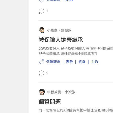
3
小嘉嘉
•
銀髮族
被保險人拋棄繼承
父親為要保人 兒子為被保險人 有債務 有4條保單 有3條是可領回滿
兒子拋棄繼承 姊姊能繼承4條保單嗎??
保險觀念
壽險
終身
主約
5
年獸茶農
•
小資族
個資問題
同一間保險公司A保險員幫忙申請理賠 如果B保