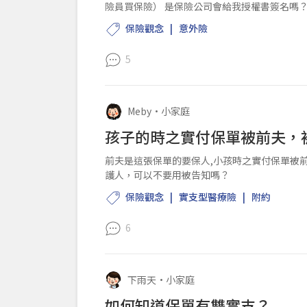
險員買保險） 是保險公司會給我授權書簽名嗎
保險觀念
意外險
5
Meby
•
小家庭
孩子的時之實付保單被前夫，
前夫是這張保單的要保人,小孩時之實付保單被
護人，可以不要用被告知嗎？
保險觀念
實支型醫療險
附約
6
下雨天
•
小家庭
如何知道保單有雙實支？