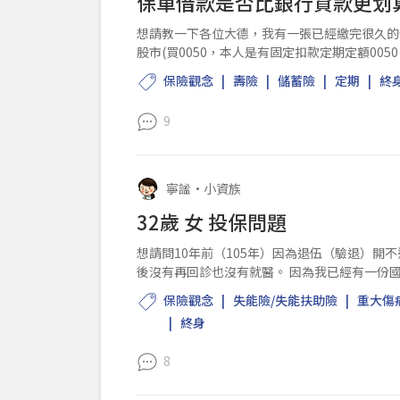
保單借款是否比銀行貸款更划
想請教一下各位大德，我有一張已經繳完很久的儲
股市(買0050，本人是有固定扣款定期定額0050，也有開點槓桿)。 不
式，說保單借款利率...
保險觀念
壽險
儲蓄險
定期
終
9
寧謐
•
小資族
32歲 女 投保問題
想請問10年前（105年）因為退伍（驗退）開不
後沒有再回診也沒有就醫。 因為我已經有一份
務員退伍後第5年跟第1...
保險觀念
失能險/失能扶助險
重大傷
終身
8