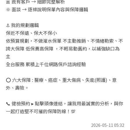
🎀 既有客戶 → 細節完整解析
🌞 面談 → 逐條說明保單內容與保障邏輯
⚓ 我的規劃邏輯
保近不保遠、保大不保小
依預算規劃，不做灌水保單 不主動推銷、不情緒勒索、不
誇大保障 低保費高保障 ，不輕易動舊約，以補強缺口為
主
全台服務 累積上千位網路保戶諮詢經驗
⭕ 六大保障 : 醫療、癌症、重大傷病、失能(照護)、意
外、壽險。
📞 健檢預約 ▸ 點擊頭像連結，讓我用最誠實的分析，與你
一起打造堅不可摧的保障防線！💯
2026-05-11 05:32