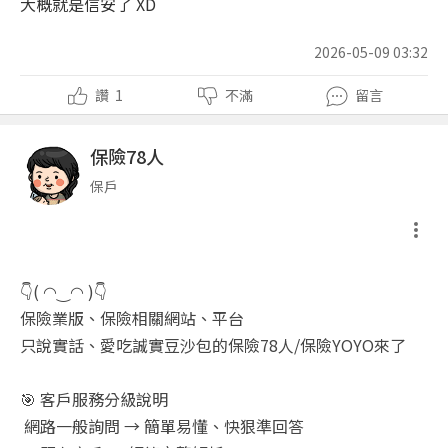
大概就是信安了 XD
2026-05-09 03:32
讚
1
不滿
留言
保險78人
保戶
👇( ◠‿◠ )👇
保險業版、保險相關網站、平台
只說實話、愛吃誠實豆沙包的保險78人/保險YOYO來了
🎯 客戶服務分級說明
網路一般詢問 → 簡單易懂、快狠準回答