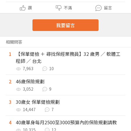
讚
不滿
留言
我要留言
相關問答
1
【保單健檢 ＋ 尋找保經業務員】32 歲男 ／ 軟體工
程師 ／ 台北
7,963
10
2
46歲保險規劃
3,052
9
3
30歲女 保單健檢規劃
14,447
7
4
40歲單身每月2500至3000預算內的保險規劃請教
10,315
12