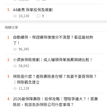
5
44歲男 保單投保及規劃
10,130
9
相關文章
1
自動續保、保證續保傻傻分不清楚？看這篇就夠
了！
96,345
2
小資族保險規劃｜成人罐頭保單推薦與總比較！
58,042
3
保險是什麼？產險壽險差在哪？我要不要買保險？
｜保險觀念建立
11,118
4
2026最保障壽險｜投保攻略｜理賠爭議大？！買壽
險前，我該告訴保險公司什麼事情？