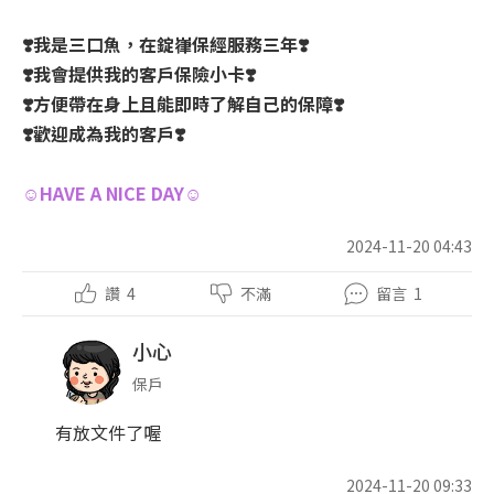
❣️我是三口魚，在錠嵂保經服務三年❣️
❣️我會提供我的客戶保險小卡❣️
❣️方便帶在身上且能即時了解自己的保障❣️
❣️歡迎成為我的客戶❣️
☺HAVE A NICE DAY☺
2024-11-20 04:43
讚
4
不滿
留言
1
小心
保戶
有放文件了喔
2024-11-20 09:33