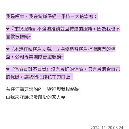
我是嘎華，我在錠嵂保經，秉持三大信念著：
❤『重視服務』不強迫推銷並且持續的服務，因為我也不
喜歡被推銷~
❤『永遠在站客戶立場』立場優勢替客戶捍衛應有的權
益，公司專業團隊替您服務~
❤『保險買對不買貴』沒有最好的保險，只有最適合自己
的保險，讓我們把錢花在刀口上~
有任何需要諮詢的，歡迎與我聯絡喲
由我來守護您及所愛的家人❤️
2024-11-20 05:24