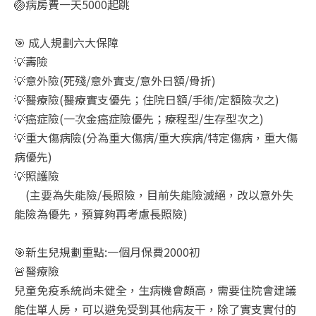
🏐病房費一天5000起跳
🎯 成人規劃六大保障
💡壽險
💡意外險(死殘/意外實支/意外日額/骨折)
💡醫療險(醫療實支優先；住院日額/手術/定額險次之)
💡癌症險(一次金癌症險優先；療程型/生存型次之)
💡重大傷病險(分為重大傷病/重大疾病/特定傷病，重大傷
病優先)
💡照護險
(主要為失能險/長照險，目前失能險滅絕，改以意外失
能險為優先，預算夠再考慮長照險)
🎯新生兒規劃重點:一個月保費2000初
🚨醫療險
兒童免疫系統尚未健全，生病機會頗高，需要住院會建議
能住單人房，可以避免受到其他病友干，除了實支實付的