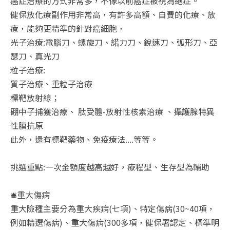
癌症治療的方式非常多，不像以前癌症被視為絕症。
健保放化療副作用非常高，有許多高額、自費的化療、放
療，能夠更精準的針對癌細胞，
光子治療:電腦刀、螺旋刀、諾力刀、銳速刀、弧形刀、亞
瑟刀、真光刀
粒子治療:
質子治療、重粒子治療
標靶放射線；
硼中子捕獲治療、 肽受體-放射性核素治療 、攝護腺特異
性膜抗原
此外，還有標靶藥物、免疫療法....等等。
挑選重點:一次金額度越高越好，療程型、生存型為輔助
🛎️重大傷病
重大險種主要分為重大疾病(七項)、特定傷病(30~40項，
例如精選傷病)、重大傷病(300多項，健保署認定、標準明