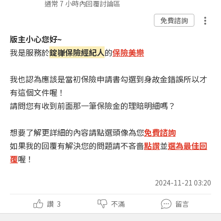
通常 7 小時內回覆討論區
免費諮詢
版主小心您好~
我是服務於
錠嵂保險經紀人
的
保險美樂
我也認為應該是當初保險申請書勾選到身故金錯誤所以才
有這個文件喔！
請問您有收到前面那一筆保險金的理賠明細嗎？
想要了解更詳細的內容請點選頭像為您
免費諮詢
如果我的回覆有解決您的問題請不吝嗇
點讚
並
選為最佳回
覆
喔！
2024-11-21 03:20
讚
3
不滿
留言