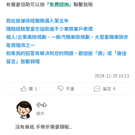
有需要協助可以按
「免費諮詢」
聯繫我哦
我在錠嵂保經服務邁入第五年
理賠經驗豐富也協助過不少車險客戶索償
個人/企業風險規劃、一般汽機車險規劃，大型重機車險亦
是我強項之一
如果我的回答有解決到您的問題，歡迎按「讚」或「最佳
留言」鼓勵我哦
2024-11-20 10:13
讚
1
不滿
留言
4
小心
保戶
沒有身故.手骨折需要鋼板..