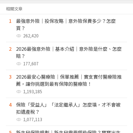
相關文章
1
最強意外險｜投保攻略｜意外險保費多少？怎麼
買？
262,420
2
2026最強意外險｜基本介紹｜意外險是什麼、怎麼
賠？
177,607
3
2026最安心醫療險｜保單推薦｜實支實付醫療險推
薦，讓你挑選到最有保障的醫療險！
1,193,185
4
保險「受益人」「法定繼承人」怎麼填，才不會被
扣遺產稅？
1,077,113
5
新生兒保險規劃｜新生兒需要哪些保險？寶寶出生