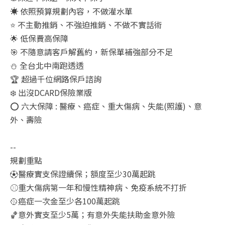
☀️ 依照預算規劃內容，不做灌水單
⭐ 不主動推銷、不強迫推銷、不做不實話術
🌟 低保費高保障
🎯 不隨意請客戶解舊約，新保單補強部分不足
⛄ 全台北中南跑透透
🏆 超過千位網路保戶諮詢
❄️ 出沒DCARD保險業版
⭕ 六大保障 : 醫療、癌症、重大傷病、失能(照護)、意
外、壽險
--
規劃重點
⚽醫療實支保證續保；額度至少30萬起跳
⚾重大傷病第一年和慢性精神病、免疫系統不打折
🥎癌症一次金至少各100萬起跳
🏀意外實支至少5萬；有意外失能扶助金意外險