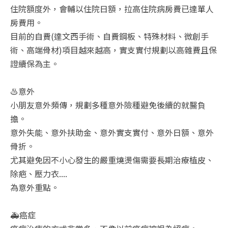
住院額度外，會輔以住院日額，拉高住院病房費已達單人
房費用。
目前的自費(達文西手術、自費鋼板、特殊材料、微創手
術、高端骨材)項目越來越高，實支實付規劃以高雜費且保
證續保為主。
♨️意外
小朋友意外頻傳，規劃多種意外險種避免後續的就醫負
擔。
意外失能、意外扶助金、意外實支實付、意外日額、意外
骨折。
尤其避免因不小心發生的嚴重燒燙傷需要長期治療植皮、
除疤、壓力衣....
為意外重點。
🚑癌症