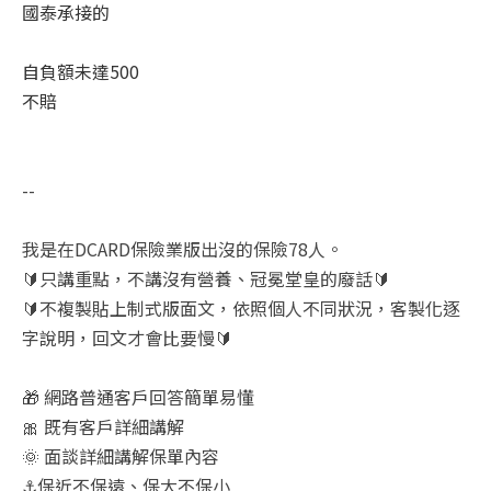
國泰承接的
自負額未達500
不賠
--
我是在DCARD保險業版出沒的保險78人。
🔰只講重點，不講沒有營養、冠冕堂皇的廢話🔰
🔰不複製貼上制式版面文，依照個人不同狀況，客製化逐
字說明，回文才會比要慢🔰
🎁 網路普通客戶回答簡單易懂
🎀 既有客戶詳細講解
🌞 面談詳細講解保單內容
⚓保近不保遠、保大不保小