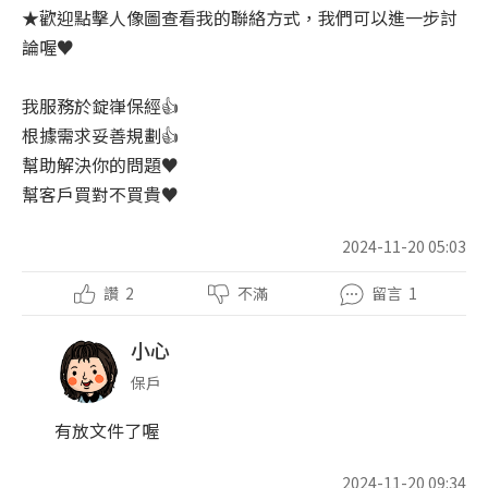
★歡迎點擊人像圖查看我的聯絡方式，我們可以進一步討
論喔♥️
我服務於錠嵂保經👍
根據需求妥善規劃👍
幫助解決你的問題♥️
幫客戶買對不買貴♥️
2024-11-20 05:03
讚
2
不滿
留言
1
小心
保戶
有放文件了喔
2024-11-20 09:34