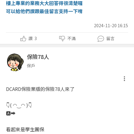
樓上專業的業務大大回答得很清楚囉
可以給他們讚跟最佳留言支持一下唷
2024-11-20 16:15
讚
3
不滿
留言
保險78人
保戶
DCARD保險業版的保險78人來了
👇( ◠‿◠ )👇
🅰️➡️
看起來是學生團保