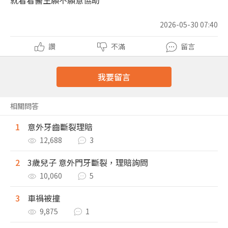
就看看醫生願不願意協助
2026-05-30 07:40
讚
不滿
留言
我要留言
相關問答
1
意外牙齒斷裂理賠
12,688
3
2
3歲兒子 意外門牙斷裂，理賠詢問
10,060
5
3
車禍被撞
9,875
1