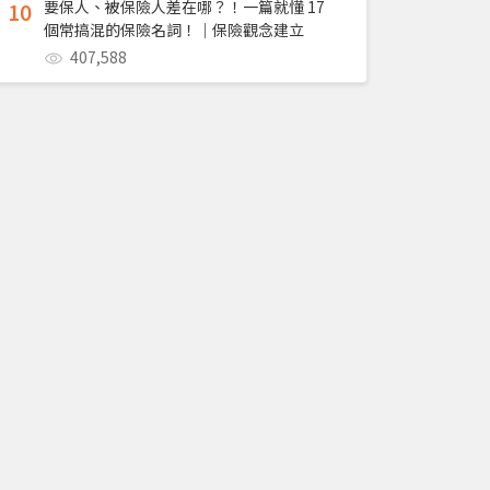
10
要保人、被保險人差在哪？！一篇就懂 17
個常搞混的保險名詞！｜保險觀念建立
407,588