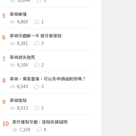
10,046
5
5
車禍被撞
9,869
1
6
車禍牙齒斷一半 做牙套理賠
9,281
3
7
車禍過失致死
9,106
2
8
車禍，乘客重傷，可以先申請強制險嗎？
8,543
3
9
車禍理賠
8,513
2
10
意外撞裂牙齒，理賠收據疑問
7,109
4