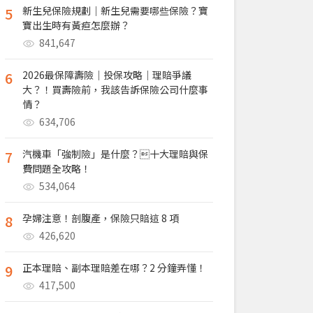
5
新生兒保險規劃｜新生兒需要哪些保險？寶
寶出生時有黃疸怎麼辦？
841,647
6
2026最保障壽險｜投保攻略｜理賠爭議
大？！買壽險前，我該告訴保險公司什麼事
情？
634,706
7
汽機車「強制險」是什麼？十大理賠與保
費問題全攻略！
534,064
8
孕婦注意！剖腹產，保險只賠這 8 項
426,620
9
正本理賠、副本理賠差在哪？2 分鐘弄懂！
417,500