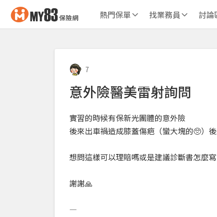
熱門保單
找業務員
討論
7
意外險醫美雷射詢問
實習的時候有保新光團體的意外險
後來出車禍造成膝蓋傷疤（蠻大塊的🥺）
想問這樣可以理賠嗎或是建議診斷書怎麼寫
謝謝🙏
—