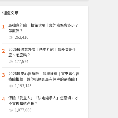
相關文章
1
最強意外險｜投保攻略｜意外險保費多少？
怎麼買？
262,410
2
2026最強意外險｜基本介紹｜意外險是什
麼、怎麼賠？
177,574
3
2026最安心醫療險｜保單推薦｜實支實付醫
療險推薦，讓你挑選到最有保障的醫療險！
1,193,145
4
保險「受益人」「法定繼承人」怎麼填，才
不會被扣遺產稅？
1,077,088