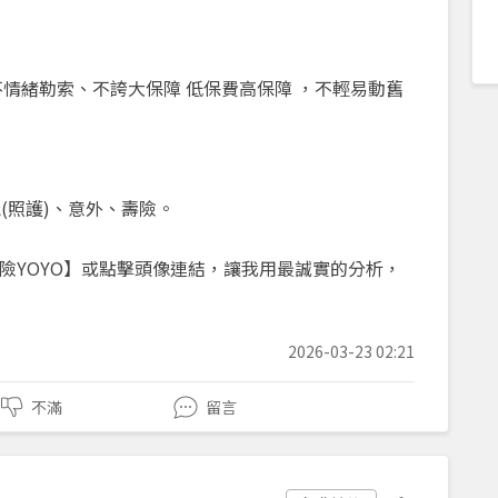
情緒勒索、不誇大保障 低保費高保障 ，不輕易動舊
能(照護)、意外、壽險。
8人/保險YOYO】或點擊頭像連結，讓我用最誠實的分析，
2026-03-23 02:21
不滿
留言