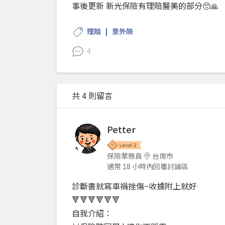
事後更新 新光保險有理賠醫美的部分🥺🙏
理賠
意外險
4
共 4 則留言
Petter
保險業務員
台南市
通常 18 小時內回覆討論區
診斷書就寫車禍挫傷~收據附上就好
🔻🔻🔻🔻🔻🔻
自我介紹：