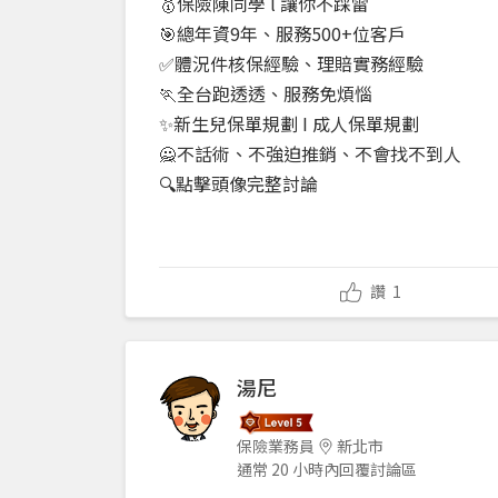
🥇保險陳同學 l 讓你不踩雷
🎯總年資9年、服務500+位客戶
✅體況件核保經驗、理賠實務經驗
🏃全台跑透透、服務免煩惱
✨新生兒保單規劃 I 成人保單規劃
🙅不話術、不強迫推銷、不會找不到人
🔍點擊頭像完整討論
讚
1
湯尼
保險業務員
新北市
通常 20 小時內回覆討論區