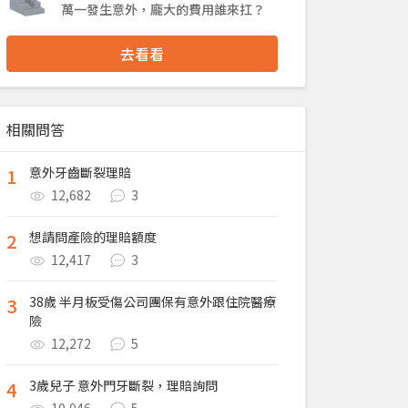
萬一發生意外，龐大的費用誰來扛？
去看看
相關問答
1
意外牙齒斷裂理賠
12,682
3
2
想請問產險的理賠額度
12,417
3
3
38歲 半月板受傷公司團保有意外跟住院醫療
險
12,272
5
4
3歲兒子 意外門牙斷裂，理賠詢問