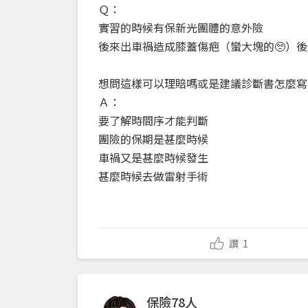
Ｑ：
實習的時候有保新光團體的意外險
後來出車禍造成膝蓋傷疤（蠻大塊的🥺）
想問這樣可以理賠嗎或是建議診斷書怎麼寫
Ａ：
要了解時間序才能判斷
團險的保期是甚麼時候
車禍又是甚麼時候發生
甚麼時候去做雷射手術
讚
1
保險78人