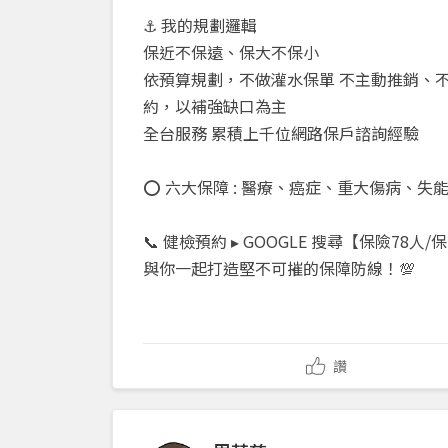
⚓ 我的規劃邏輯
保近不保遠、保大不保小
依預算規劃，不做灌水保單 不主動推銷、不
約，以補強缺口為主
全台服務 累積上千位網路保戶諮詢經驗
⭕ 六大保障 : 醫療、癌症、重大傷病、失
📞 健檢預約 ▸ GOOGLE 搜尋【保險7
與你一起打造堅不可摧的保障防線！💯
讚