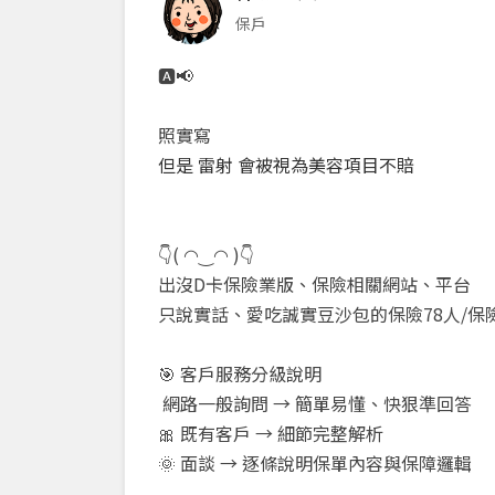
保戶
🅰️📢
照實寫
但是 雷射 會被視為美容項目不賠
👇( ◠‿◠ )👇
出沒D卡保險業版、保險相關網站、平台
只說實話、愛吃誠實豆沙包的保險78人/保險
🎯 客戶服務分級說明
網路一般詢問 → 簡單易懂、快狠準回答
🎀 既有客戶 → 細節完整解析
🌞 面談 → 逐條說明保單內容與保障邏輯