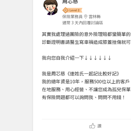
周芯慈
保險業務員
雲林縣
通常 3 天內回覆討論區
其實我處理過團險的意外險理賠都蠻簡單的~
診斷證明書請醫生寫車禍造成膝蓋挫傷就可
我向您自我介紹一下↓↓↓↓↓↓
我是周芯慈《連姓氏一起記比較好記》
我的總年資是10年，服務500位以上的客
在地服務、用心經營、不讓您成為孤兒保單
有保險問題都可以詢問我、問問不用錢！
讚