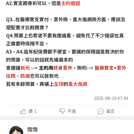
A2.實支跟骨折可以，但是
主約選錯
Q3..在醫療實支實付、意外險、重大傷病險方面，應該怎
麼配置才比較務實？
Q4.預算上也希望不要負擔過重，避免花了不少錢卻在真
正需要時保障不足。
A3、A4.這年紀保費都不便宜，要補的保障還是取決於你
的預算，可以的話就先補基本的
會建議
新光
-->
主約用
終身意外
，附約-->
醫療實支
+
意外
住院
、
防癌
也可以放新光
若有多餘預算，再補上
全球
的
重大傷病
2025-08-19 07:34
讚
1
不滿
留言
霈霈