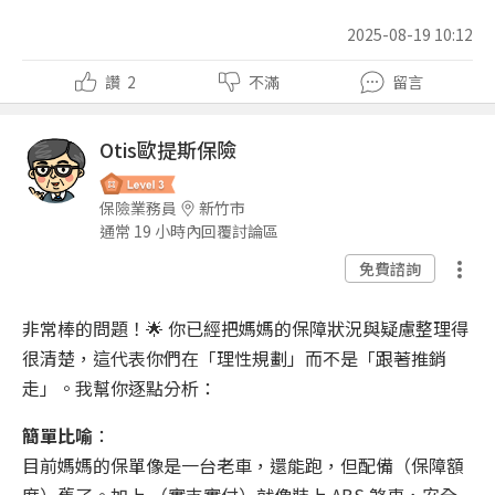
2025-08-19 10:12
讚
2
不滿
留言
Otis歐提斯保險
保險業務員
新竹市
通常 19 小時內回覆討論區
免費諮詢
非常棒的問題！🌟 你已經把媽媽的保障狀況與疑慮整理得
很清楚，這代表你們在「理性規劃」而不是「跟著推銷
走」。我幫你逐點分析：
簡單比喻
：
目前媽媽的保單像是一台老車，還能跑，但配備（保障額
度）舊了。加上 （實支實付）就像裝上 ABS 煞車，安全