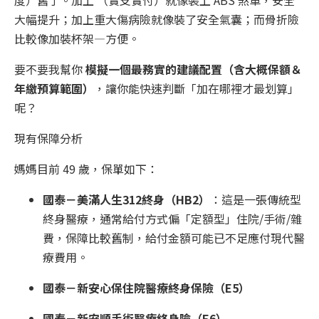
大幅提升；加上重大傷病險就像裝了安全氣囊；而骨折險
比較像加裝杯架—方便。
要不要我幫你
模擬一個最務實的建議配置（含大概保額＆
年繳預算範圍）
，讓你能快速判斷「加在哪裡才最划算」
呢？
現有保障分析
媽媽目前 49 歲，保單如下：
國泰－美滿人生312終身（HB2）
：這是一張傳統型
終身醫療，通常給付方式偏「定額型」住院/手術/雜
費，保障比較舊制，給付金額可能已不足應付現代醫
療費用。
國泰－新安心保住院醫療終身保險（E5）
國泰－新安順手術醫療終身險（E6）