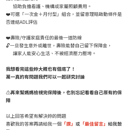
協助負擔看護、機構或家屬照顧費用。
❤️可選「一次金＋月付型」組合，並留意理賠啟動條件是
否連結ADL評估
❤️壽險/守護家庭責任的最後一道防線
🔓一旦發生意外或離世，壽險能替自己留下保障金，
讓家人能安心生活、不被經濟壓力壓垮。
我想看完這些妳大概也有個底了！
萬一真的有問題我們可以一起研究討論
⚠️
再來幫媽媽檢視完保障後，也別忘記看看自己原有的保
障
以上回答希望有解決妳的問題
喜歡我的答案再請給我一個
「讚」
或
「最佳留言」
給我鼓