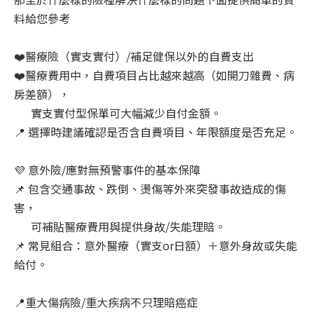
料給您參考
❤️醫療險（實支實付）/補足健保以外的自費支出
❤️醫療費用中，自費項目占比越來越高（如開刀雜費、病
房差額），
實支實付型保單可大幅減少自付金額。
📍 選擇時建議確認是否含自費項目、年限額度是否充足。
💜 意外險/應對無預警事件的基本保障
📌 包含交通事故、跌倒、燙傷等外來突發事故造成的傷
害，
可補貼醫療費用與提供身故/失能理賠。
📌 常見組合：意外醫療（實支or日額）＋意外身故或失能
給付。
📍重大傷病險/重大疾病不只理賠癌症