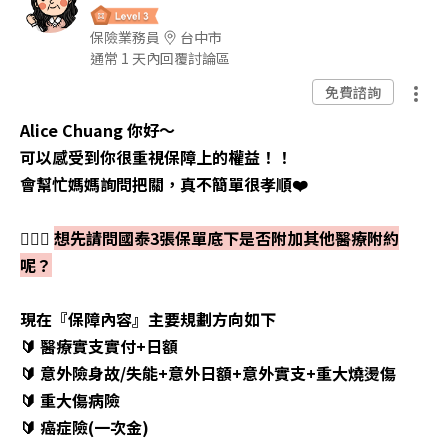
保險業務員
台中市
通常 1 天內回覆討論區
免費諮詢
Alice Chuang 你好～
可以感受到你很重視保障上的權益！！
會幫忙媽媽詢問把關，真不簡單很孝順❤️
💁🏻‍♀️
想先請問國泰3張保單底下是否附加其他醫療附約
呢？
現在『保障內容』主要規劃方向如下
🔰 醫療實支實付+日額
🔰 意外險身故/失能+意外日額+意外實支+重大燒燙傷
🔰 重大傷病險
🔰 癌症險(一次金)