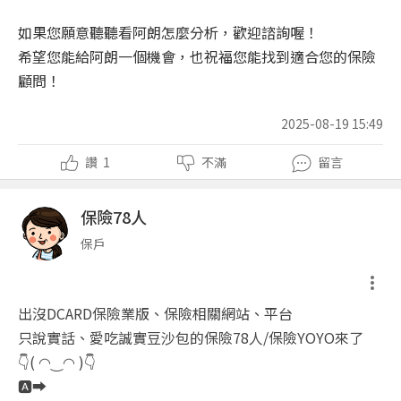
如果您願意聽聽看阿朗怎麼分析，歡迎諮詢喔！
希望您能給阿朗一個機會，也祝福您能找到適合您的保險
顧問！
2025-08-19 15:49
讚
1
不滿
留言
保險78人
保戶
出沒DCARD保險業版、保險相關網站、平台
只說實話、愛吃誠實豆沙包的保險78人/保險YOYO來了
👇( ◠‿◠ )👇
🅰️➡️