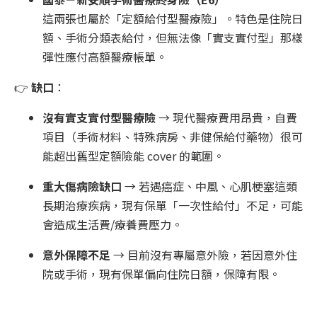
這兩張也屬於「定額給付型醫療險」。特色是住院日
額、手術分類表給付，但無法像「實支實付型」那樣
彈性應付高額醫療帳單。
👉
缺口
：
沒有實支實付型醫療險
→ 現代醫療費用昂貴，自費
項目（手術材料、特殊病房、非健保給付藥物）很可
能超出舊型定額險能 cover 的範圍。
重大傷病險缺口
→ 若遇癌症、中風、心肌梗塞這類
長期治療疾病，現有保單「一次性給付」不足，可能
會造成生活費/療養費壓力。
意外保障不足
→ 目前沒有專屬意外險，若因意外住
院或手術，現有保單偏向住院日額，保障有限。