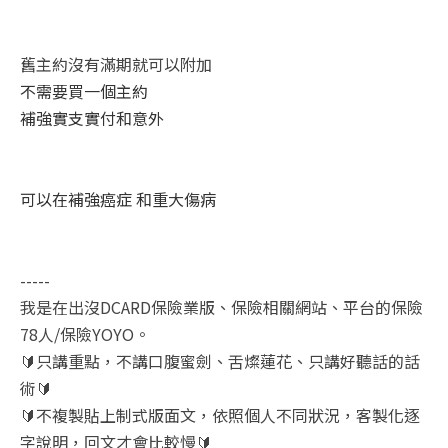
舊主約沒有滿期就可以附加
不需要買一個主約
補強實支實付和意外
可以在補強癌症 和重大傷病
-----
我是在出沒DCARD保險業版、保險相關網站、平台的保險
78人/保險YOYO。
🔰只講重點，不講口腹蜜劍、舌燦蓮花、只講好聽話的話
術🔰
🔰不複製貼上制式版面文，依照個人不同狀況，客製化逐
字說明，回文才會比較慢🔰