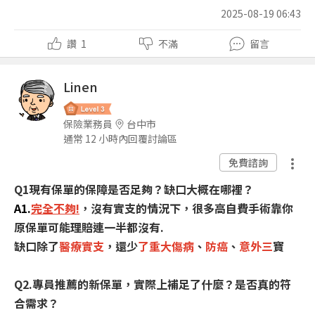
2025-08-19 06:43
讚
1
不滿
留言
Linen
保險業務員
台中市
通常 12 小時內回覆討論區
免費諮詢
Q1現有保單的保障是否足夠？缺口大概在哪裡？
A1.
完全不夠!
，沒有實支的情況下，很多高自費手術靠你
原保單可能理賠連一半都沒有.
缺口除了
醫療實支
，還少
了重大傷病
、
防癌
、
意外三
寶
Q2.專員推薦的新保單，實際上補足了什麼？是否真的符
合需求？