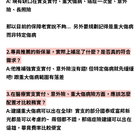
A: 現有缺口在實支實付、重大傷病、癌症一次金、意外
險、長照險
那以目前的保障老實說不夠... 另外要規劃記得是重大傷病
而非特定傷病
2.專員推薦的新保單，實際上補足了什麼？是否真的符合
需求？
A:他推補強實支實付、意外險沒有錯! 但特定傷病就先緩緩
吧! 跟重大傷病範圍有落差
3.在醫療實支實付、意外險、重大傷病險方面，應該怎麼
配置才比較務實？
A:建議重大傷病可以出在全球! 實支的部分國泰或富邦新
光都是可以考慮的~ 兩個都不錯，那癌症險建議可以出在
遠雄，畢竟費率比較便宜