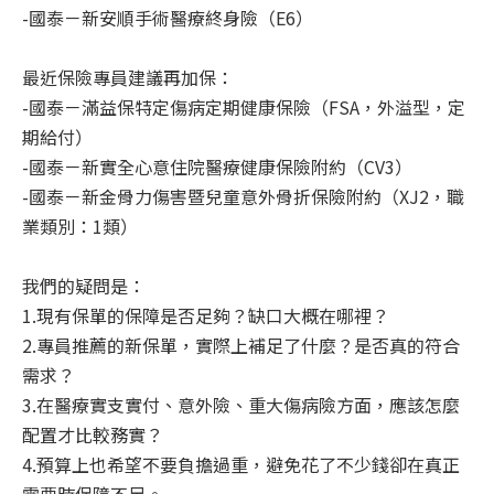
-國泰－新安順手術醫療終身險（E6）
最近保險專員建議再加保：
-國泰－滿益保特定傷病定期健康保險（FSA，外溢型，定
期給付）
-國泰－新實全心意住院醫療健康保險附約（CV3）
-國泰－新金骨力傷害暨兒童意外骨折保險附約（XJ2，職
業類別：1類）
我們的疑問是：
1.現有保單的保障是否足夠？缺口大概在哪裡？
2.專員推薦的新保單，實際上補足了什麼？是否真的符合
需求？
3.在醫療實支實付、意外險、重大傷病險方面，應該怎麼
配置才比較務實？
4.預算上也希望不要負擔過重，避免花了不少錢卻在真正