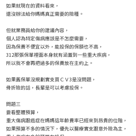
如果就現在的資料看來，
還沒辦法給你媽媽真正需要的險種。
但就業務員給你的建議內容，
個人認為特定傷病應該是不怎麼需要，
因為保費不便宜以外，能投保的保額也不高，
312那張保單裡面本身就有涵蓋到一些重大疾病，
所以我不會再把過多的保費放在主約上。
如果舊保單沒規劃實支買ＣＶ3是沒問題，
骨折險的話，長輩是可以考慮投保。
問題三
要看整體預算，
重大傷病跟癌症在媽媽這年齡費率已經來到昂貴的位階，
如果預算不多的情況下，優先以醫療實支跟意外險為主，