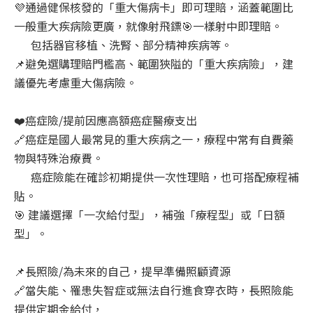
💜通過健保核發的「重大傷病卡」即可理賠，涵蓋範圍比
一般重大疾病險更廣，就像射飛鏢🎯一樣射中即理賠。
包括器官移植、洗腎、部分精神疾病等。
📌避免選購理賠門檻高、範圍狹隘的「重大疾病險」，建
議優先考慮重大傷病險。
❤️癌症險/提前因應高額癌症醫療支出
🔗癌症是國人最常見的重大疾病之一，療程中常有自費藥
物與特殊治療費。
癌症險能在確診初期提供一次性理賠，也可搭配療程補
貼。
🎯 建議選擇「一次給付型」，補強「療程型」或「日額
型」。
📌長照險/為未來的自己，提早準備照顧資源
🔗當失能、罹患失智症或無法自行進食穿衣時，長照險能
提供定期金給付，