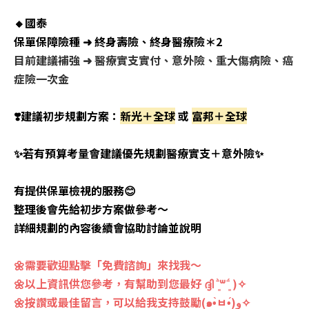
🔸國泰
保單保障險種 ➜ 終身壽險、終身醫療險＊2
目前建議補強 ➜ 醫療實支實付、意外險、重大傷病險、癌
症險一次金
❣️建議初步規劃方案：
新光＋全球
或
富邦＋全球
✨
若有預算考量會建議優先規劃醫療實支＋意外險
✨
有提供保單檢視的服務😊
整理後會先給初步方案做參考～
詳細規劃的內容後續會協助討論並說明
🌼需要歡迎點擊「免費諮詢」來找我～
🌼以上資訊供您參考，有幫助到您最好 ദ്ദി ˉ͈̀꒳ˉ͈́ )✧
🌼按讚或最佳留言，可以給我支持鼓勵(๑•̀ㅂ•́)و✧