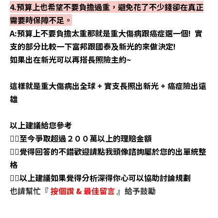
4.預算上也希望不要負擔過重，避免花了不少錢卻在真正
需要時保障不足。
A:預算上不要負擔太重那就是重大傷病跟癌症選一個! 實
支的部分比較一下富邦跟國泰及新光的來做決定!
如果出在新光可以再搭長照險主約~
這樣就是重大傷病出全球 + 實支長照出新光 + 癌症險出遠
雄
以上建議給您參考
👉🏼至今爭取超過２００萬以上的理賠金額
👉🏼覺得回答的不錯歡迎請點我頭像諮詢屬於您的出單統整
格
👉🏼以上建議如果覺得分析深得你心可以協助討論規劃
也請幫忙『
按個讚
&
最佳留言
』給予鼓勵