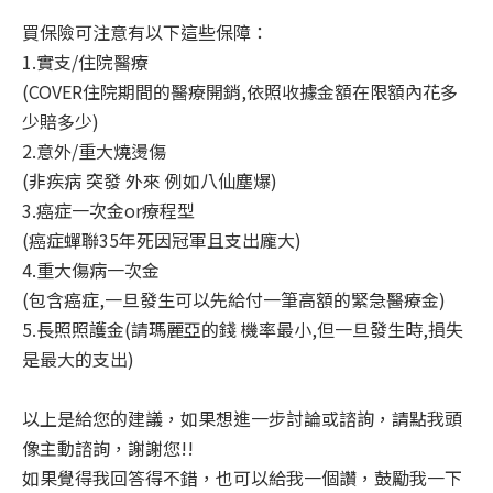
買保險可注意有以下這些保障：
1.實支/住院醫療
(COVER住院期間的醫療開銷,依照收據金額在限額內花多
少賠多少)
2.意外/重大燒燙傷
(非疾病 突發 外來 例如八仙塵爆)
3.癌症一次金or療程型
(癌症蟬聯35年死因冠軍且支出龐大)
4.重大傷病一次金
(包含癌症,一旦發生可以先給付一筆高額的緊急醫療金)
5.長照照護金(請瑪麗亞的錢 機率最小,但一旦發生時,損失
是最大的支出)
以上是給您的建議，如果想進一步討論或諮詢，請點我頭
像主動諮詢，謝謝您!!
如果覺得我回答得不錯，也可以給我一個讚，鼓勵我一下