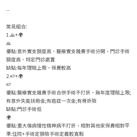
--
常見組合:
1.🙏+🌍
🙏
優點:意外實支額度高、醫療實支雜費手術分開、門診手術
額度高、特定門診處置
缺點:每年理賠上限、保費較高
2.🍉+🌍
🍉
優點:醫療實支雜費手術合併手術不打折、無年度理賠上限;
有意外失能扶助金;有癌症一次金;有骨折險
缺點:門診手術低
🌍
優點:重大傷病慢性精神病不打折、相對其他家保費相對平
準:住院+手術定額險手術定義較寬鬆