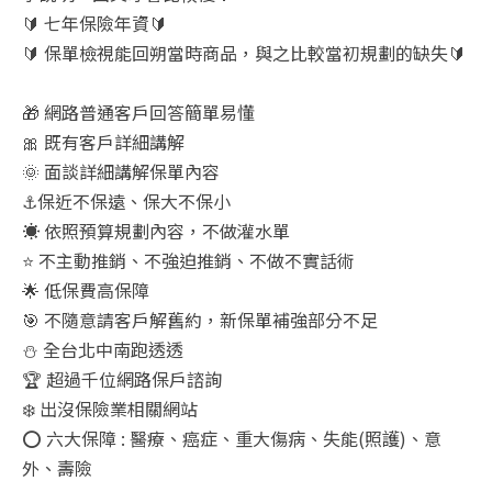
🔰 七年保險年資🔰
🔰 保單檢視能回朔當時商品，與之比較當初規劃的缺失🔰
🎁 網路普通客戶回答簡單易懂
🎀 既有客戶詳細講解
🌞 面談詳細講解保單內容
⚓保近不保遠、保大不保小
☀️ 依照預算規劃內容，不做灌水單
⭐ 不主動推銷、不強迫推銷、不做不實話術
🌟 低保費高保障
🎯 不隨意請客戶解舊約，新保單補強部分不足
⛄ 全台北中南跑透透
🏆 超過千位網路保戶諮詢
❄️ 出沒保險業相關網站
⭕ 六大保障 : 醫療、癌症、重大傷病、失能(照護)、意
外、壽險