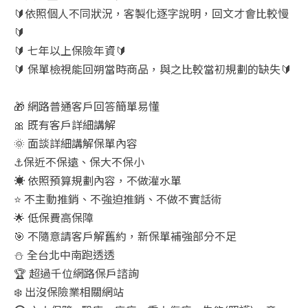
🔰依照個人不同狀況，客製化逐字說明，回文才會比較慢
🔰
🔰 七年以上保險年資🔰
🔰 保單檢視能回朔當時商品，與之比較當初規劃的缺失🔰
🎁 網路普通客戶回答簡單易懂
🎀 既有客戶詳細講解
🌞 面談詳細講解保單內容
⚓保近不保遠、保大不保小
☀️ 依照預算規劃內容，不做灌水單
⭐ 不主動推銷、不強迫推銷、不做不實話術
🌟 低保費高保障
🎯 不隨意請客戶解舊約，新保單補強部分不足
⛄ 全台北中南跑透透
🏆 超過千位網路保戶諮詢
❄️ 出沒保險業相關網站