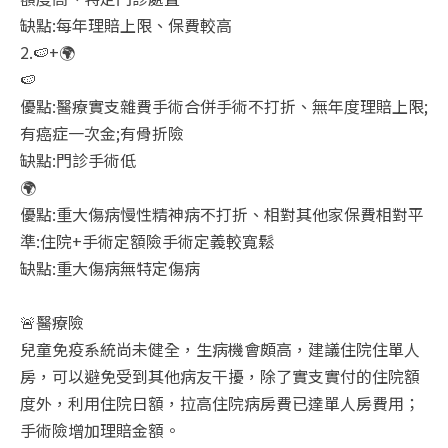
缺點:每年理賠上限、保費較高
2.🍉+🌍
🍉
優點:醫療實支雜費手術合併手術不打折、無年度理賠上限;
有癌症一次金;有骨折險
缺點:門診手術低
🌍
優點:重大傷病慢性精神病不打折、相對其他家保費相對平
準:住院+手術定額險手術定義較寬鬆
缺點:重大傷病無特定傷病
🚨醫療險
兒童免疫系統尚未健全，生病機會頗高，建議住院住單人
房，可以避免受到其他病友干擾，除了實支實付的住院額
度外，利用住院日額，拉高住院病房費已達單人房費用；
手術險增加理賠金額。