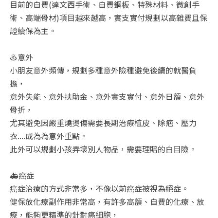
目前的自費(達文西手術、自費鋼板、特殊材料、微創手
術、高端骨材)項目越來越高，實支實付規劃以高雜費且保
證續保為主。
♨️意外
小朋友意外頻傳，規劃多種意外險種避免後續的就醫負
擔，
意外失能、意外扶助金、意外實支實付、意外日額、意外
骨折，
尤其避免因嚴重燒燙傷需要長期治療植皮、除疤、壓力
衣....成為為意外重點。
此外可以規劃小孩弄壞別人物品，需要理賠的白目險。
🚑癌症
癌症治療的方式非常多，不像以前癌症被視為絕症。
健保放化療副作用非常高，有許多高額、自費的化療、放
療，能夠更精準的針對癌細胞，