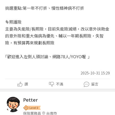
挑選重點:第一年不打折、慢性精神病不打折
🌀照護險
主要為失能險/長照險，目前失能險滅絕，改以意外扶助金
的意外險和重大傷病為優先、輔以一年期長照險，失智
險，有預算再來規劃長照險
｢歡迎進入左側人頭討論、網路78人/YOYO喔 ｣
2025-10-31 15:29
讚
不滿
留言
Petter
保險業務員
台南市