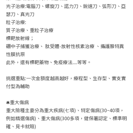
光子治療:電腦刀、螺旋刀、諾力刀、銳速刀、弧形刀、亞
瑟刀、真光刀
粒子治療:
質子治療、重粒子治療
標靶放射線；
硼中子捕獲治療、 肽受體-放射性核素治療 、攝護腺特異
性膜抗原
此外，還有標靶藥物、免疫療法....等等。
挑選重點:一次金額度越高越好，療程型、生存型、實支實
付型為輔助
🛎️重大傷病
重大險種主要分為重大疾病(七項)、特定傷病(30~40項，
例如精選傷病)、重大傷病(300多項，健保署認定、標準明
確、見卡就賠)