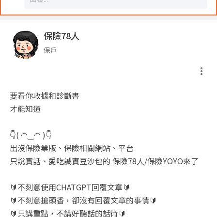
保險78人
保戶
要看你收據和診斷書
才能知道
👇( ◠‿◠ )👇
出沒保險業版、保險相關網站、平台
只說實話、愛吃誠實豆沙包的 保險78人/保險YOYO來了
🔰不刻意使用CHATGPT回覆文章🔰
🔰不刻意搶頭香，卻沒有回覆文章的事情🔰
🔰只講重點，不講好聽話的話術🔰