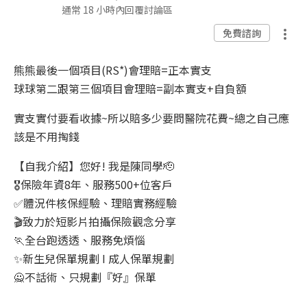
通常 18 小時內回覆討論區
免費諮詢
熊熊最後一個項目(RS*)會理賠=正本實支
球球第二跟第三個項目會理賠=副本實支+自負額
實支實付要看收據~所以賠多少要問醫院花費~總之自己應
該是不用掏錢
【自我介紹】您好! 我是陳同學🫡
🎖️保險年資8年、服務500+位客戶
✅體況件核保經驗、理賠實務經驗
🎬致力於短影片拍攝保險觀念分享
🏃全台跑透透、服務免煩惱
✨新生兒保單規劃 I 成人保單規劃
🙅不話術、只規劃『好』保單