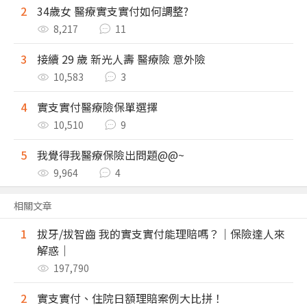
2
34歲女 醫療實支實付如何調整?
8,217
11
3
接續 29 歲 新光人壽 醫療險 意外險
10,583
3
4
實支實付醫療險保單選擇
10,510
9
5
我覺得我醫療保險出問題@@~
9,964
4
相關文章
1
拔牙/拔智齒 我的實支實付能理賠嗎？｜保險達人來
解惑｜
197,790
2
實支實付、住院日額理賠案例大比拼！