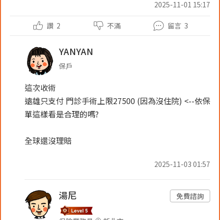
2025-11-01 15:17
讚
2
不滿
留言
3
YANYAN
保戶
這次收術
遠雄只支付 門診手術上限27500 (因為沒住院) <--依保
單這樣看是合理的嗎?
全球還沒理賠
2025-11-03 01:57
湯尼
免費諮詢