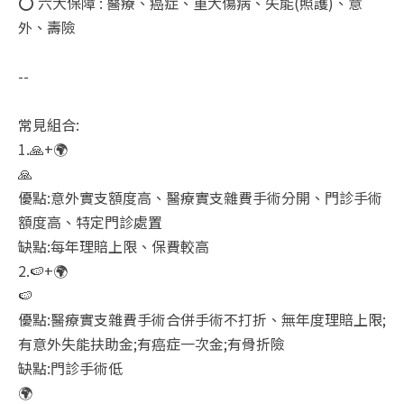
⭕ 六大保障 : 醫療、癌症、重大傷病、失能(照護)、意
外、壽險
--
常見組合:
1.🙏+🌍
🙏
優點:意外實支額度高、醫療實支雜費手術分開、門診手術
額度高、特定門診處置
缺點:每年理賠上限、保費較高
2.🍉+🌍
🍉
優點:醫療實支雜費手術合併手術不打折、無年度理賠上限;
有意外失能扶助金;有癌症一次金;有骨折險
缺點:門診手術低
🌍