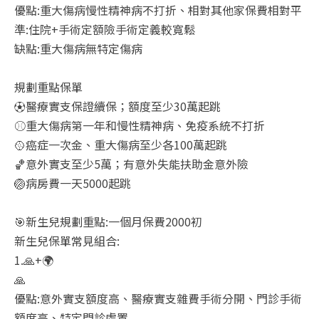
優點:重大傷病慢性精神病不打折、相對其他家保費相對平
準:住院+手術定額險手術定義較寬鬆
缺點:重大傷病無特定傷病
規劃重點保單
⚽醫療實支保證續保；額度至少30萬起跳
⚾重大傷病第一年和慢性精神病、免疫系統不打折
🥎癌症一次金、重大傷病至少各100萬起跳
🏀意外實支至少5萬；有意外失能扶助金意外險
🏐病房費一天5000起跳
🎯新生兒規劃重點:一個月保費2000初
新生兒保單常見組合:
1.🙏+🌍
🙏
優點:意外實支額度高、醫療實支雜費手術分開、門診手術
額度高、特定門診處置