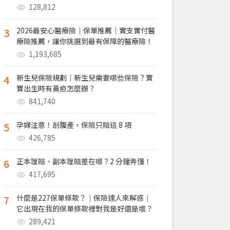
128,812
3
2026最安心醫療險｜保單推薦｜實支實付醫
療險推薦，讓你挑選到最有保障的醫療險！
1,193,685
4
新生兒保險規劃｜新生兒需要哪些保險？寶
寶出生時有黃疸怎麼辦？
841,740
5
孕婦注意！剖腹產，保險只賠這 8 項
426,785
6
正本理賠、副本理賠差在哪？2 分鐘弄懂！
417,695
7
什麼是227保單條款？｜保險達人來解惑｜
它出現在我的保單條款裡對我是好還是壞？
289,421