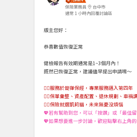
保險業務員
台中市
通常 1 小時內回覆討論區
版主您好：
恭喜數值恢復正常
健檢報告有效期通常是1~3個月內！
既然已恢復正常，建議儘早提出申請唷～
❤️‍🔥服務於錠嵂保經，專業服務邁入第四年
❤️‍🔥保單彙整、資產配置、退休規劃、車禍
❤️‍🔥保險就選凱莉貓，未來無憂沒煩惱
💖若有幫助到您，可以「按讚」或「最佳
💖如果想要進一步討論，歡迎點擊右上角