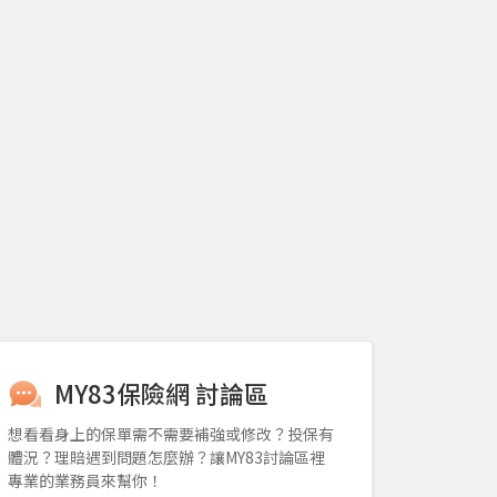
MY83保險網 討論區
想看看身上的保單需不需要補強或修改？投保有
體況？理賠遇到問題怎麼辦？讓MY83討論區裡
專業的業務員來幫你！