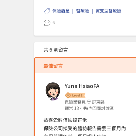
保險觀念
醫療險
實支型醫療險
6
共 6 則留言
最佳留言
Yuna HsiaoFA
保險業務員
屏東縣
通常 13 小時內回覆討論區
恭喜👏數值恢復正常
保險公司接受的體檢報告需要三個月內