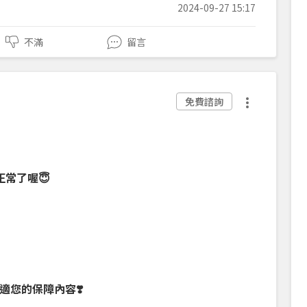
2024-09-27 15:17
不滿
留言
免費諮詢
正常了喔😇
您的保障內容❣️