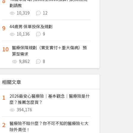
8
劃請教
10,319
12
9
44歲男 保單投保及規劃
10,136
9
10
醫療保障規劃（實支實付＋重大傷病）預
算型需求
9,862
8
相關文章
1
2026最安心醫療險｜基本觀念｜醫療險是什
麼？推薦怎麼買？
394,176
2
醫療險不賠什麼？你不可不知的醫療險七大
除外責任！