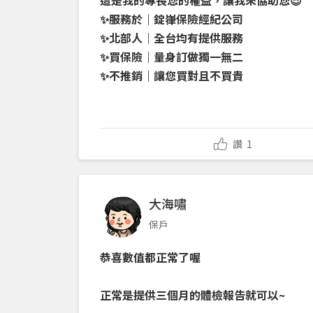
這是我的專長您的權益，讓我來協助您😎
✨服務於｜錠嵂保險經紀公司
✨北部人｜全台均有提供服務
✨買保險｜量身訂做獨一無二
✨不推銷｜讓您買對且不買貴
讚
1
大海嘯
保戶
恭喜數值都正常了喔
正常是提供三個月的體檢報告就可以~