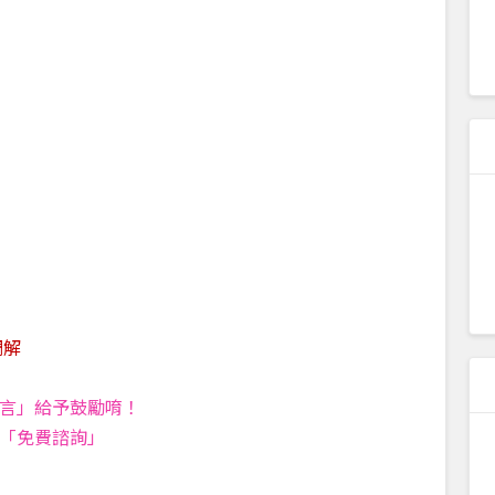
調解
留言」給予鼓勵唷！
的「免費諮詢」