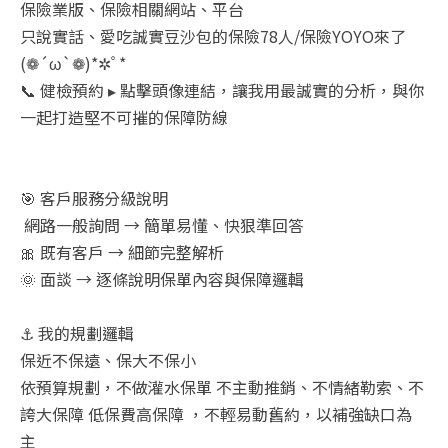
保險業版、保險相關網站、平台
只說實話、愛吃誠實豆沙包的保險78人/保險YOYO來了
(❁´ω`❁)*✲ﾟ*
📞 健檢預約 ▸ 點擊頭像連結，讓我用最誠實的分析，與你
一起打造堅不可摧的保障防線
🎯 客戶服務分級說明
網路一般詢問 → 簡單易懂、快狠準回答
🎀 既有客戶 → 細節完整解析
🌞 面談 → 逐條說明保單內容與保障邏輯
⚓ 我的規劃邏輯
保近不保遠、保大不保小
依預算規劃，不做灌水保單 不主動推銷、不情緒勒索、不
誇大保障 低保費高保障 ，不輕易動舊約，以補強缺口為
主