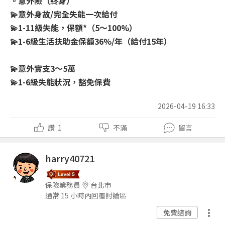
。意外險（終身）
💫意外身故/完全失能一次給付
💫1-11級失能，保額*（5～100%）
💫1-6級生活扶助金保額36%/年（給付15年）
💫意外實支3～5萬
💫1-6級失能狀況，豁免保費
2026-04-19 16:33
讚
1
不滿
留言
harry40721
保險業務員
台北市
通常 15 小時內回覆討論區
免費諮詢