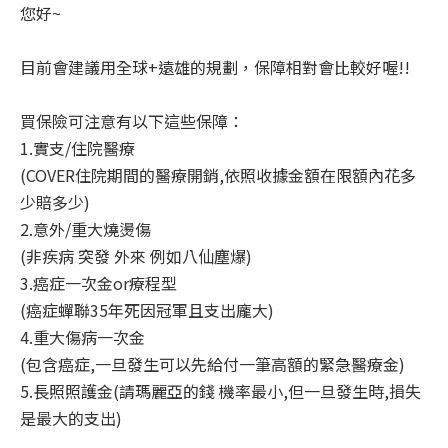
您好~
目前會建議用全球+遠雄的規劃，保障相對會比較好喔!!
買保險可注意有以下這些保障：
1.實支/住院醫療
(COVER住院期間的醫療開銷,依照收據金額在限額內花多
少賠多少)
2.意外/重大燒燙傷
(非疾病 突發 外來 例如八仙塵爆)
3.癌症一次金or療程型
(癌症蟬聯35年死因冠軍且支出龐大)
4.重大傷病一次金
(包含癌症,一旦發生可以先給付一筆高額的緊急醫療金)
5.長照照護金(請瑪麗亞的錢 機率最小,但一旦發生時,損失
是最大的支出)