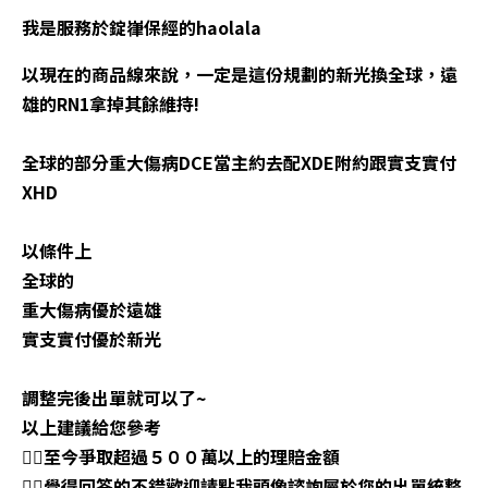
我是服務於錠嵂保經的haolala
以現在的商品線來說，一定是這份規劃的新光換全球，遠
雄的RN1拿掉其餘維持!
全球的部分重大傷病DCE當主約去配XDE附約跟實支實付
XHD
以條件上
全球的
重大傷病優於遠雄
實支實付優於新光
調整完後出單就可以了~
以上建議給您參考
👉🏼至今爭取超過５００萬以上的理賠金
額
👉🏼覺得回答的不錯歡迎請點我頭像諮詢屬於您的出單統整