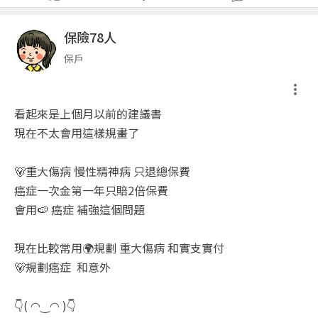
保險78人
保戶
看起來是上個月以前的建議書
現在不太會用這樣規畫了
🐻重大傷病 慢性精神病 只退總保費
癌症一次金第一年只賠2倍保費
會用🍉 癌症 補強這個問題
現在比較常用🌍規劃 重大傷病 和實支實付
🐻規劃癌症 和意外
👇( ◠‿◠ )👇