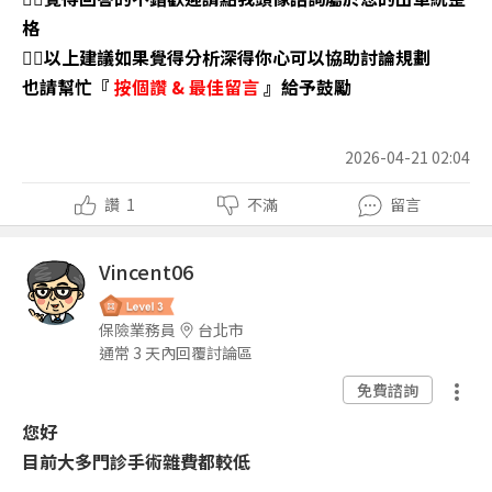
格
👉🏼以上建議如果覺得分析深得你心可以協助討論規劃
也請幫忙『
按個讚
&
最佳留言
』給予鼓勵
2026-04-21 02:04
讚
1
不滿
留言
Vincent06
保險業務員
台北市
通常 3 天內回覆討論區
免費諮詢
您好
目前大多門診手術雜費都較低