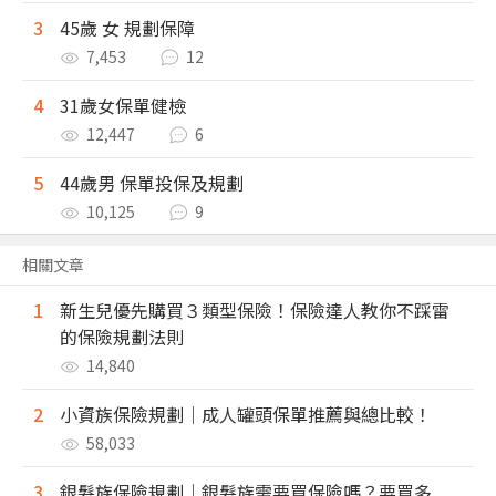
3
45歲 女 規劃保障
7,453
12
4
31歲女保單健檢
12,447
6
5
44歲男 保單投保及規劃
10,125
9
相關文章
1
新生兒優先購買３類型保險！保險達人教你不踩雷
的保險規劃法則
14,840
2
小資族保險規劃｜成人罐頭保單推薦與總比較！
58,033
3
銀髮族保險規劃｜銀髮族需要買保險嗎？要買多