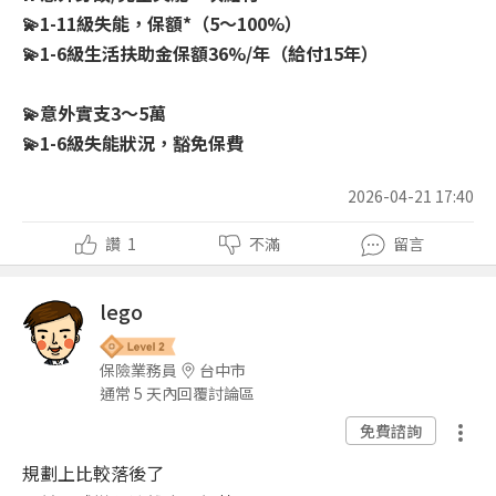
💫1-11級失能，保額*（5～100%）
💫1-6級生活扶助金保額36%/年（給付15年）
💫意外實支3～5萬
💫1-6級失能狀況，豁免保費
2026-04-21 17:40
讚
1
不滿
留言
lego
保險業務員
台中市
通常 5 天內回覆討論區
免費諮詢
規劃上比較落後了