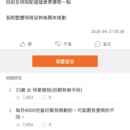
目前全球搭配遠雄會更優勢一點
長照整體保障足夠後再來規劃
2026-04-27 05:38
讚
不滿
留言
我要留言
相關問答
1
35歲 女 保單健檢(近期有做手術)
7,903
9
2
每月4000但當初幫我規劃的。可能跟我重視的不
同。
7,654
9