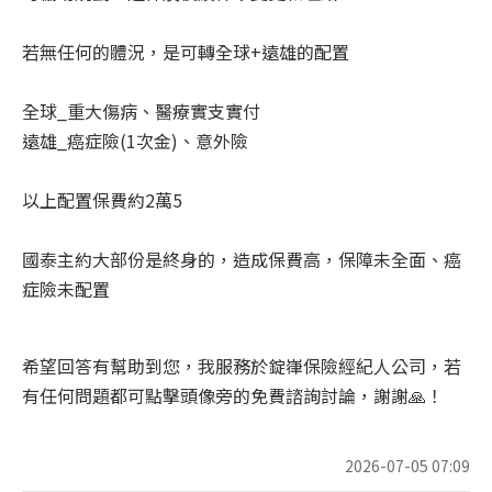
若無任何的體況，是可轉全球+遠雄的配置
全球_重大傷病、醫療實支實付
遠雄_癌症險(1次金)、意外險
以上配置保費約2萬5
國泰主約大部份是終身的，造成保費高，保障未全面、癌
症險未配置
希
望回答有幫助到您，我服務於錠嵂保險經紀人公司，若
有任何問題都可點擊頭像旁的免費諮詢討論，謝謝
🙏
！
2026-07-05 07:09