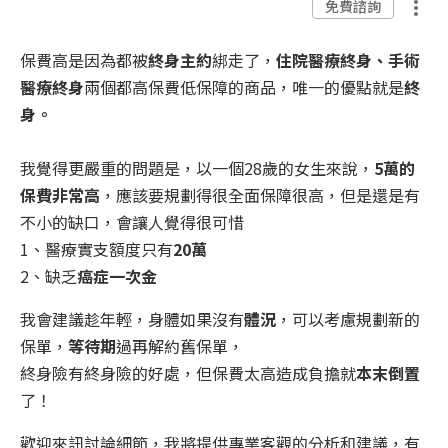
免費諮詢
保費高是因為都被
終身主約
綁走了，
住院醫療終身、手術
醫療終身
兩個都高保費低保障的商品，唯一的優點就是
終
身。
我覺得更嚴重的問題是，以一個28歲的女生來說，
5萬的
保費非常高
，應該要規劃得很全面保障很高，但是還是有
不小的缺口，會讓人覺得很可惜
1、醫療實支額度只有
20萬
2、缺乏
癌症一次金
我會建議趁年輕，身體如果沒有
體況
，可以考慮規劃新的
保單，
等待期
過再解約舊保單，
終身險有終身險的好處，但保費太高造成負擔就
本末倒置
了！
歡迎來訊討論細節，我將提供專業客觀的分析和建議，有