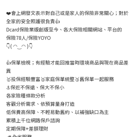
❤️會上網發文表示對自己或是家人的保險非常關心；對於
全家的安全照護很負責👍
Dcard保險業版創版至今、各大保險相關網站、平台的
保險78人/保險YOYO
👇( ◠‿◠ )👇
👍保單檢視；有經驗才能回推當時環境商品與現在商品差
異
🥇投保經驗豐富🥈家庭保單統整🥉舊保單一起服務
⚓保近不保遠、保大不保小
各家險種條款分析
客觀分析需求、依預算量身打造
低保費高保障、不輕易動舊約、以補強缺口為主
累積上千位網路保戶諮詢
定期保障+差額理財
🚄 全省服務