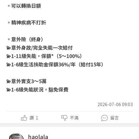
。可以轉換日額
。精神疾病不打折
。意外險（終身）
💫意外身故/完全失能一次給付
💫1-11級失能，保額*（5～100%）
💫1-6級生活扶助金保額36%/年（給付15年）
💫意外實支3～5萬
💫1-6級失能狀況，豁免保費
2026-07-06 09:03
讚
1
不滿
留言
haolala