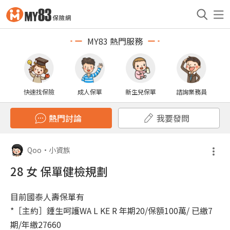
MY83 熱門服務
快速找保險
成人保單
新生兒保單
諮詢業務員
熱門討論
我要發問
Qoo
•
小資族
28 女 保單健檢規劃
目前國泰人壽保單有
*［主約］鍾生呵護WA L KE R 年期20/保額100萬/ 已繳7
期/年繳27660