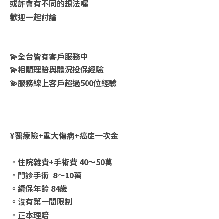
或許會有不同的想法喔
歡迎一起討論
💫全台皆有客戶服務中
💫相關理賠與體況投保經驗
💫服務線上客戶超過500位經驗
¥醫療險+重大傷病+癌症一次金
。住院雜費+手術費 40～50萬
。門診手術 8～10萬
。續保年齡 84歲
。沒有第一間限制
。正本理賠