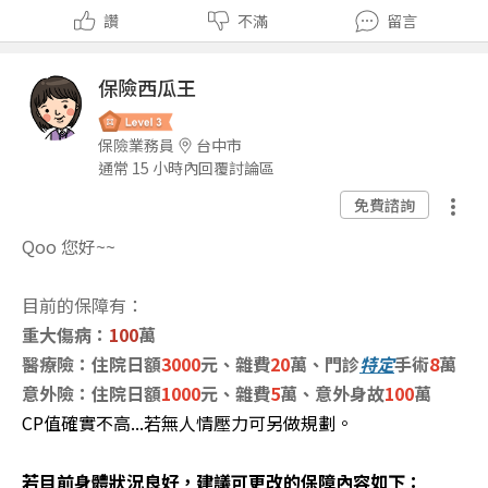
讚
不滿
留言
保險西瓜王
保險業務員
台中市
通常 15 小時內回覆討論區
免費諮詢
Qoo 您好~~
目前的保障有：
重大傷病：
100
萬
醫療險：住院日額
3000
元、雜費
20
萬、門診
特定
手術
8
萬
意外險：住院日額
1000
元、雜費
5
萬、意外身故
100
萬
CP值確實不高...若無人情壓力可另做規劃。
若目前身體狀況良好，建議可更改的保障內容如下：