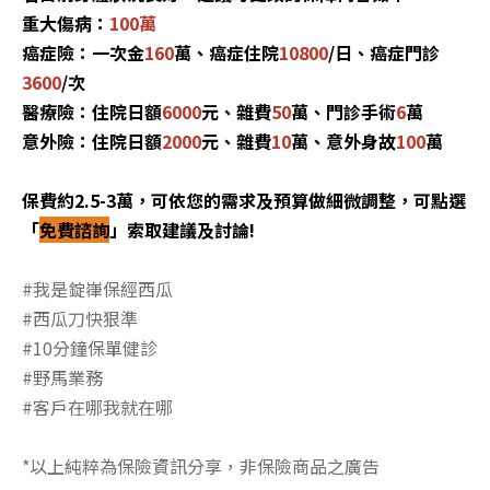
重大傷病：
100萬
癌症險：一次金
160
萬、癌症住院
10800
/日、癌症門診
3600
/次
醫療險：住院日額
6000
元、雜費
50
萬、門診手術
6
萬
意外險：住院日額
2000
元、雜費
10
萬、意外身故
100
萬
保費約2.5-3萬，可依您的需求及預算做細微調整，可點選
「
免費諮詢
」索取建議及討論!
#我是錠嵂保經西瓜
#西瓜刀快狠準
#10分鐘保單健診
#野馬業務
#客戶在哪我就在哪
*以上純粹為保險資訊分享，非保險商品之廣告