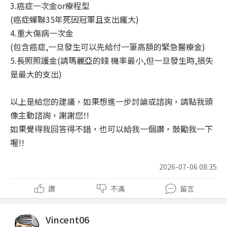
3.癌症一次金or療程型
(癌症蟬聯35年死因冠軍且支出龐大)
4.重大傷病一次金
(包含癌症,一旦發生可以先給付一筆高額的緊急醫療金)
5.長照照護金(請瑪麗亞的錢 機率最小,但一旦發生時,損失
是最大的支出)
以上是給您的建議，如果想進一步討論或諮詢，請點我頭
像主動諮詢，謝謝您!!
如果覺得我回答得不錯，也可以給我一個讚，鼓勵我一下
喔!!
2026-07-06 08:35
讚
不滿
留言
Vincent06