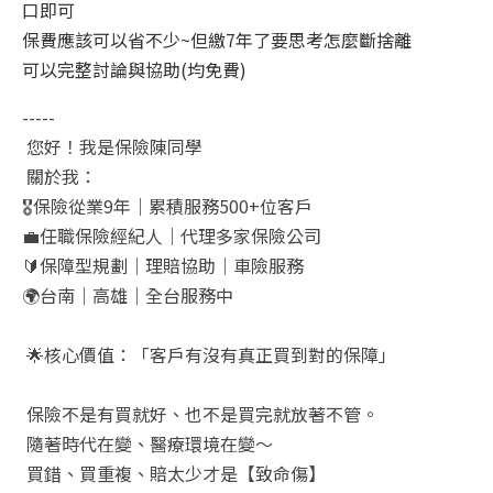
口即可
保費應該可以省不少~但繳7年了要思考怎麼斷捨離
可以完整討論與協助(均免費)
-----
您好！我是保險陳同學
關於我：
🎖️
保險從業
9
年｜累積服務
500+
位客戶
💼
任職保險經紀人｜代理多家保險公司
🔰
保障型規劃｜理賠協助｜車險服務
🌍
台南｜高雄｜全台服務中
🌟
核心價值：「客戶有沒有真正買到對的保障」
保險不是有買就好、也不是買完就放著不管。
隨著時代在變、醫療環境在變～
買錯、買重複、賠太少才是【致命傷】