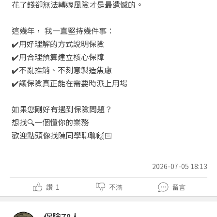
花了錢卻無法轉嫁風險才是最遺憾的。
這幾年，
我一直堅持幾件事：
✔️
用好理解的方式說明保險
✔️
用合理預算建立核心保障
✔️
不亂推銷、不刻意製造焦慮
✔️
讓保險真正能在需要時派上用場
如果您剛好有遇到保險問題？
想找
🔍
一個懂你的業務
歡迎點頭像找陳同學聊聊
🙌🏻
2026-07-05 18:13
讚
1
不滿
留言
保險78人