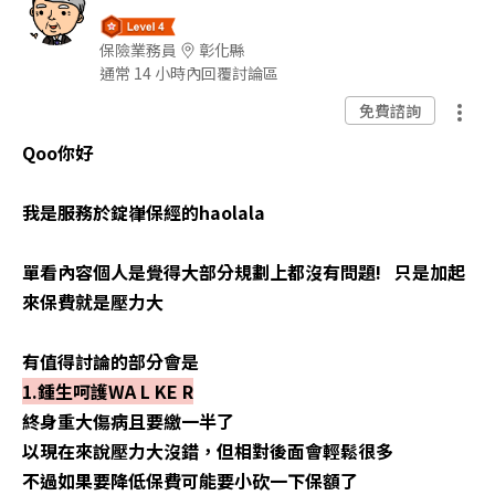
保險業務員
彰化縣
通常 14 小時內回覆討論區
免費諮詢
Qoo你好
我是服務於錠嵂保經的haolala
單看內容個人是覺得大部分規劃上都沒有問題! 只是加起
來保費就是壓力大
有值得討論的部分會是
1.鍾生呵護WA L KE R
終身重大傷病且要繳一半了
以現在來說壓力大沒錯，但相對後面會輕鬆很多
不過如果要降低保費可能要小砍一下保額了