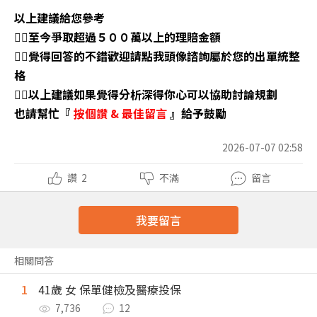
以上建議給您參考
👉🏼至今爭取超過５００萬以上的理賠金額
👉🏼覺得回答的不錯歡迎請點我頭像諮詢屬於您的出單統整
格
👉🏼以上建議如果覺得分析深得你心可以協助討論規劃
也請幫忙『
按個讚
&
最佳留言
』給予鼓勵
2026-07-07 02:58
讚
2
不滿
留言
我要留言
相關問答
1
41歲 女 保單健檢及醫療投保
7,736
12