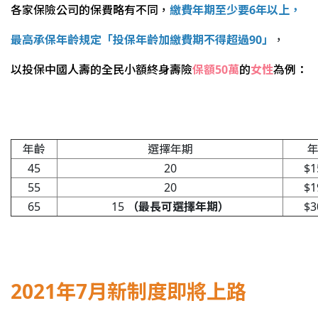
各家保險公司的保費略有不同，
繳費年期至少要6年以上，
最高承保年齡規定「投保年齡加繳費期不得超過90」
，
以投保中國人壽的全民小額終身壽險
保額50萬
的
女性
為例：
年齡
選擇年期
45
20
$1
55
20
$1
65
15
（最長可選擇年期）
$3
2021年7月新制度即將上路