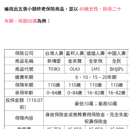
編挑出五張小額終老保險商品，並以
45歲女性、投保二十
年期、保額50萬
為例：
保險公司
台灣人壽
富邦人壽
遠雄人壽
中國人壽
商品名稱
新傳愛
金來寶
全家保
全民
商品代號
BHJIPL
T03K3
OLA3
LM1
繳費年期
6、10、15、20年期
保障年期
110歲
110歲
110歲
110歲
承保年齡
0~84歲
0~84歲
16~82歲
16~82歲
投保金額（110.07
最低10萬；最高50萬
前）
身故保險金或喪葬費用保險金、完全失能
保障內容
祝壽保險金