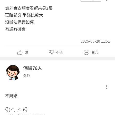
意外實支額度看起來是3萬
理賠部分 爭議比較大
沒辦法保證如何
有送有機會
2026-05-20 11:51
讚
不滿
留言
保險78人
保戶
不夠賠
👇( ◠‿◠ )👇