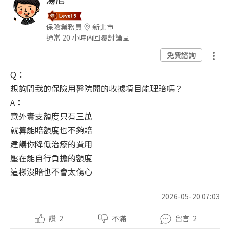
保險業務員
新北市
通常 20 小時內回覆討論區
免費諮詢
Q：
想詢問我的保險用醫院開的收據項目能理賠嗎？
A：
意外實支額度只有三萬
就算能賠額度也不夠賠
建議你降低治療的費用
壓在能自行負擔的額度
這樣沒賠也不會太傷心
2026-05-20 07:03
讚
2
不滿
留言
2