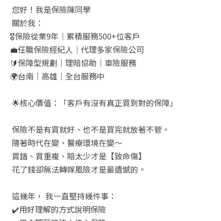
您好！我是保險陳同學
關於我：
🎖️
保險從業
9
年｜累積服務
500+
位客戶
💼
任職保險經紀人｜代理多家保險公司
🔰
保障型規劃｜理賠協助｜車險服務
🌍
台南｜高雄｜全台服務中
🌟
核心價值：「客戶有沒有真正買到對的保障」
保險不是有買就好、也不是買完就放著不管。
隨著時代在變、醫療環境在變～
買錯、買重複、賠太少才是【致命傷】
花了錢卻無法轉嫁風險才是最遺憾的。
這幾年，
我一直堅持幾件事：
✔️
用好理解的方式說明保險