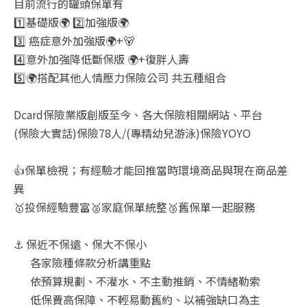
目前流行的罐頭保單有
1️⃣基礎版🌍 2️⃣加強版🌍
3️⃣ 癌症意外加強版🌍+🐻
4️⃣意外加強降低斷保版 🌍+復胖人壽
5️⃣🌍搭配其他人情壓力保險公司 共五種組合
Dcard保險業版創版至今、各大保險相關網站、平台
(保險大實話)保險78人/(專精幼兒游泳)保險YOYO
👍保單檢視；有經驗才能回推當時環境商品與現在商品差
異
🥇投保經驗豐富🥈家庭保單統整🥉舊保單一起服務
⚓ 保近不保遠、保大不保小
各家險種條款分析講重點
依預算規劃、不灌水、不主動推銷、不情緒勒索
低保費高保障、不輕易動舊約、以補強缺口為主