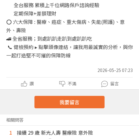
全台服務 累積上千位網路保戶諮詢經驗
定期保障+差額理財
⭕ 六大保障 : 醫療、癌症、重大傷病、失能(照護)、意
外、壽險
🚄 全省服務；到處趴趴走趴到處趴趴吃
📞 健檢預約 ▸ 點擊頭像連結，讓我用最誠實的分析，與你
一起打造堅不可摧的保障防線
2026-05-25 07:23
讚
不滿
留言
我要留言
相關問答
1
接續 29 歲 新光人壽 醫療險 意外險