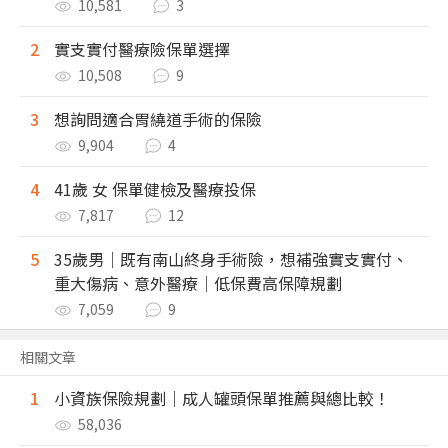
10,581
3
2
實支實付醫療險保單選擇
10,508
9
3
想詢問適合胃繞道手術的保險
9,904
4
4
41歲 女 保單健檢及醫療投保
7,817
12
5
35歲男｜既有南山終身手術險，想補強實支實付、
重大傷病、意外醫療｜低保費高保障規劃
7,059
9
相關文章
1
小資族保險規劃｜成人罐頭保單推薦與總比較！
58,036