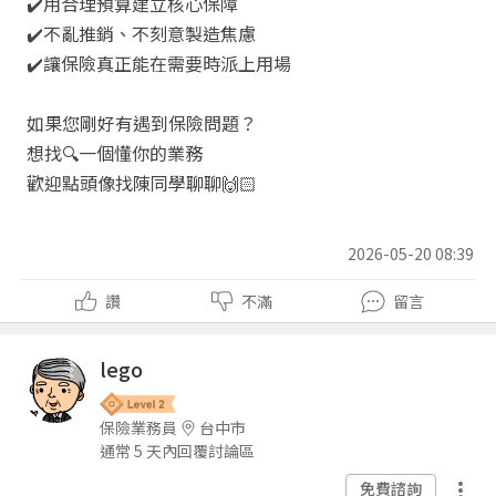
✔️
用合理預算建立核心保障
✔️
不亂推銷、不刻意製造焦慮
✔️
讓保險真正能在需要時派上用場
如果您剛好有遇到保險問題？
想找
🔍
一個懂你的業務
歡迎點頭像找陳同學聊聊
🙌🏻
2026-05-20 08:39
讚
不滿
留言
lego
保險業務員
台中市
通常 5 天內回覆討論區
免費諮詢