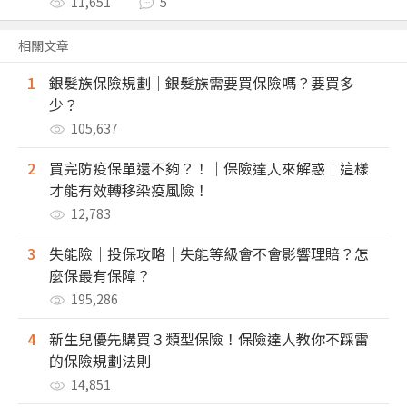
11,651
5
相關文章
1
銀髮族保險規劃｜銀髮族需要買保險嗎？要買多
少？
105,637
2
買完防疫保單還不夠？！｜保險達人來解惑｜這樣
才能有效轉移染疫風險！
12,783
3
失能險｜投保攻略｜失能等級會不會影響理賠？怎
麼保最有保障？
195,286
4
新生兒優先購買３類型保險！保險達人教你不踩雷
的保險規劃法則
14,851