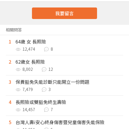
我要留言
相關問答
1
64歲 女 長照險
12,474
8
2
62歲女 長照險
8,002
12
3
保費豁免失能診斷只能開立一份問題
7,479
3
4
長照險或雙豁免終生壽險
14,457
7
5
台灣人壽i安心終身傷害暨兒童傷害失能保險