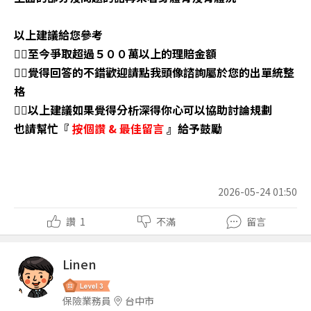
以上建議給您參考
👉🏼至今爭取超過５００萬以上的理賠金額
👉🏼覺得回答的不錯歡迎請點我頭像諮詢屬於您的出單統整
格
👉🏼以上建議如果覺得分析深得你心可以協助討論規劃
也請幫忙『
按個讚
&
最佳留言
』給予鼓勵
2026-05-24 01:50
讚
1
不滿
留言
Linen
保險業務員
台中市