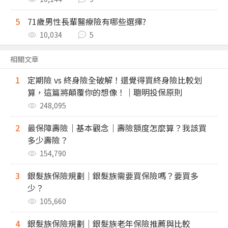
5
71歲男性長輩醫療險有哪些選擇?
10,034
5
相關文章
1
定期險 vs 終身險全破解！還覺得買終身險比較划
算，這篇將顛覆你的想像！｜聰明投保原則
248,095
2
最保障壽險｜基本觀念｜壽險額度怎麼算？我該買
多少壽險？
154,790
3
銀髮族保險規劃｜銀髮族需要買保險嗎？要買多
少？
105,660
4
銀髮族保險規劃｜銀髮族老年保險推薦與比較