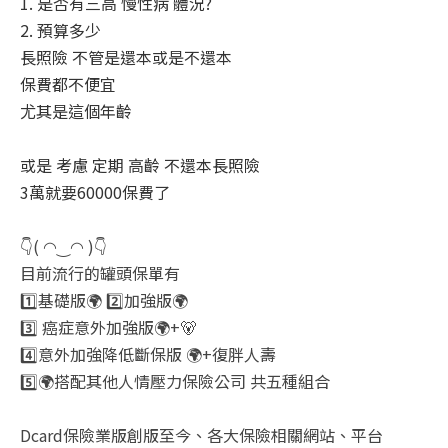
1. 是否有三高 慢性病 體況?
2. 預算多少
長照險 不管是還本或是不還本
保費都不便宜
尤其是這個年齡
或是 考慮 定期 高齡 不還本長照險
3萬就要60000保費了
👇( ◠‿◠ )👇
目前流行的罐頭保單有
1️⃣基礎版🌍 2️⃣加強版🌍
3️⃣ 癌症意外加強版🌍+🐻
4️⃣意外加強降低斷保版 🌍+復胖人壽
5️⃣🌍搭配其他人情壓力保險公司 共五種組合
Dcard保險業版創版至今、各大保險相關網站、平台