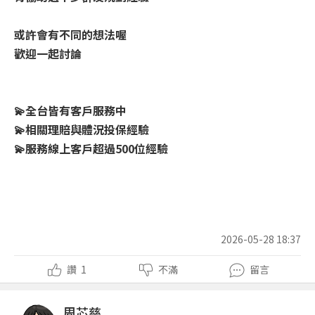
或許會有不同的想法喔
歡迎一起討論
💫全台皆有客戶服務中
💫相關理賠與體況投保經驗
💫服務線上客戶超過500位經驗
2026-05-28 18:37
讚
1
不滿
留言
周芯慈