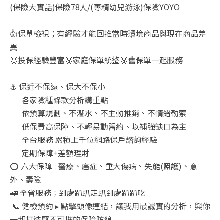
(保險大實話)保險78人/(專精幼兒游泳)保險YOYO
👍保單檢視；有經驗才能回推當時環境商品與現在商品差
異
🥇投保經驗豐富🥈家庭保單統整🥉舊保單一起服務
⚓ 保近不保遠、保大不保小
各家險種條款分析講重點
依預算規劃、不灌水、不主動推銷、不情緒勒索
低保費高保障、不輕易動舊約、以補強缺口為主
全台服務 累積上千位網路保戶諮詢經驗
定期保障+差額理財
⭕ 六大保障 : 醫療、癌症、重大傷病、失能(照護)、意
外、壽險
🚄 全省服務；到處趴趴走趴到處趴趴吃
📞 健檢預約 ▸ 點擊頭像連結，讓我用最誠實的分析，與你
一起打造堅不可摧的保障防線