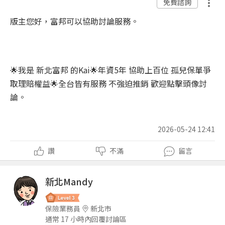
免費諮詢
版主您好，富邦可以協助討論服務。
🌟我是 新北富邦 的Kai🌟年資5年 協助上百位 孤兒保單爭
取理賠權益🌟全台皆有服務 不強迫推銷 歡迎點擊頭像討
論。
2026-05-24 12:41
讚
不滿
留言
新北Mandy
保險業務員
新北市
通常 17 小時內回覆討論區