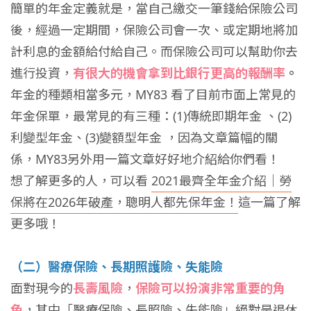
簡單的年金定義就是，當自己繳交一筆錢給保險公司
後，經過一定期間，保險公司會一次、或定期地將加
計利息的金額給付給自己。而保險公司可以幫助你去
進行投資，
有很大的機會拿到比銀行更高的報酬率
。
年金的種類相當多元，MY83 看了目前市面上常見的
年金保單，最常見的有三種：(1)傳統即期年金 、(2)
利變型年金、(3)變額型年金 ，因為文章篇幅的關
係，MY83另外用一篇文章好好地介紹給你們看！
想了解更多的人，可以看
2021最齊全年金介紹｜勞
保將在2026年破產，聰明人都先保年金！
這一篇了解
更多哦！
（二）醫療保險、長期照護險、失能險
面對現今的
長壽風險
，
保險可以扮演非常重要的角
色
，其中「醫療保險、長照險、失能險」絕對是退休