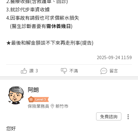
2.醫療收據(含救護車、回診)
3.就診代步車資收據
4.因事故有請假也可求償薪水損失
(醫生診斷書要有
需休養幾日
)
★最後和解金額談不下來再走刑事(提告)
2025-09-24 11:59
讚
3
不滿
留言
阿朗
保險業務員
新竹市
免費諮詢
您好