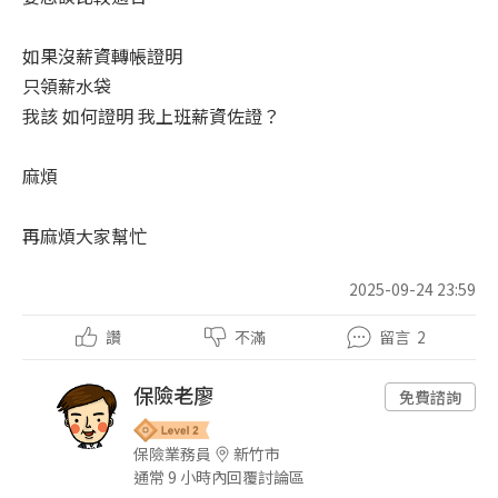
如果沒薪資轉帳證明
只領薪水袋
我該 如何證明 我上班薪資佐證？
麻煩
再麻煩大家幫忙
2025-09-24 23:59
讚
不滿
留言
2
保險老廖
免費諮詢
保險業務員
新竹市
通常 9 小時內回覆討論區