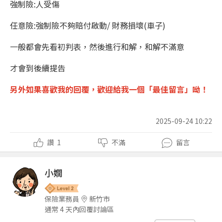
強制險:人受傷
任意險:強制險不夠賠付啟動/ 財務損壞(車子)
一般都會先看初判表，然後進行和解，和解不滿意
才會到後續提告
另外如果喜歡我的回覆，
歡迎
給我一個「
最佳留言
」呦！
2025-09-24 10:22
讚
1
不滿
留言
小嫺
保險業務員
新竹市
通常 4 天內回覆討論區