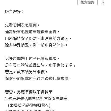
免費諮詢
版主您好：
先看初判表怎麼判，
通常後車追撞前車是後車全責，
因未保持安全距離、未注意前方路況，
除非特殊情況，例：前車突然煞停。
另外想問您上述→已有報車險，
是有買車體險並且出險，車子也修了嗎？
若是，就不須另外求償，
保險公司幫你付完錢之後會代位求償。
若否，另應準備以下資料▼
1.機車維修估價單請對方保險先勘車
(車損狀況記得拍照留存)