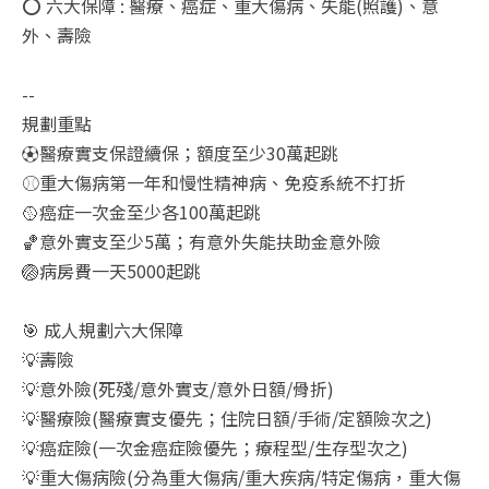
⭕ 六大保障 : 醫療、癌症、重大傷病、失能(照護)、意
外、壽險
--
規劃重點
⚽醫療實支保證續保；額度至少30萬起跳
⚾重大傷病第一年和慢性精神病、免疫系統不打折
🥎癌症一次金至少各100萬起跳
🏀意外實支至少5萬；有意外失能扶助金意外險
🏐病房費一天5000起跳
🎯 成人規劃六大保障
💡壽險
💡意外險(死殘/意外實支/意外日額/骨折)
💡醫療險(醫療實支優先；住院日額/手術/定額險次之)
💡癌症險(一次金癌症險優先；療程型/生存型次之)
💡重大傷病險(分為重大傷病/重大疾病/特定傷病，重大傷