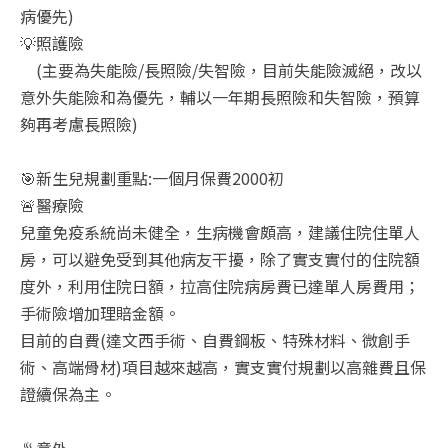
病優先)
💡照護險
(主要為失能險/長照險/失智險，目前失能險滅絕，改以
意外失能險和為優先，輔以一年期長照險和失智險，預算
夠再考慮長照險)
🎯新生兒規劃重點:一個月保費2000初
🚨醫療險
兒童免疫系統尚未健全，生病機會頗高，建議住院住單人
房，可以避免受到其他病友干擾，除了實支實付的住院額
度外，利用住院日額，拉高住院病房費已達單人房費用；
手術險增加理賠金額。
目前的自費(達文西手術、自費鋼板、特殊材料、微創手
術、高端骨材)項目越來越高，實支實付規劃以高雜費且保
證續保為主。
♨️意外