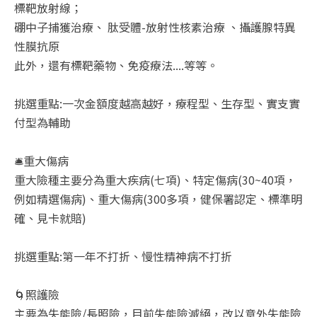
標靶放射線；
硼中子捕獲治療、 肽受體-放射性核素治療 、攝護腺特異
性膜抗原
此外，還有標靶藥物、免疫療法....等等。
挑選重點:一次金額度越高越好，療程型、生存型、實支實
付型為輔助
🛎️重大傷病
重大險種主要分為重大疾病(七項)、特定傷病(30~40項，
例如精選傷病)、重大傷病(300多項，健保署認定、標準明
確、見卡就賠)
挑選重點:第一年不打折、慢性精神病不打折
🌀照護險
主要為失能險/長照險，目前失能險滅絕，改以意外失能險