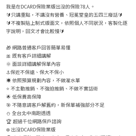
我是在DCARD保險業版出沒的保險78人。
🔰只講重點，不講沒有營養、冠冕堂皇的五四三廢話🔰
🔰不複製貼上制式版面文，依照個人不同狀況，客製化逐
字說明，回文才會比較慢🔰
🎁 網路普通客戶回答簡單易懂
🎀 既有客戶詳細講解
🌞 面談詳細講解保單內容
⚓保近不保遠、保大不保小
☀️ 依照預算規劃內容，不做灌水單
⭐ 不主動推銷、不強迫推銷、不做不實話術
🌟 低保費高保障
🎯 不隨意請客戶解舊約，新保單補強部分不足
⛄ 全台北中南跑透透
🏆 超過千位網路保戶諮詢
❄️ 出沒DCARD保險業版