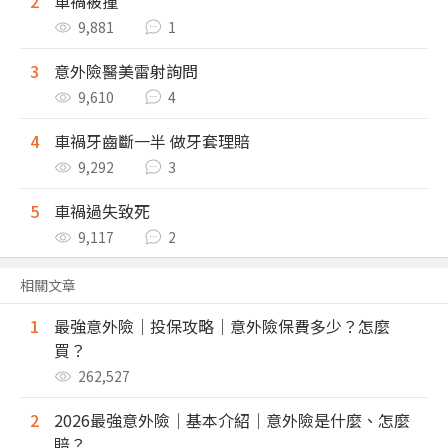
2
車禍被撞
9,881
1
3
意外險醫美雷射詢問
9,610
4
4
車禍牙齒斷一半 做牙套理賠
9,292
3
5
車禍過失致死
9,117
2
相關文章
1
最強意外險｜投保攻略｜意外險保費多少？怎麼
買？
262,527
2
2026最強意外險｜基本介紹｜意外險是什麼、怎麼
賠？