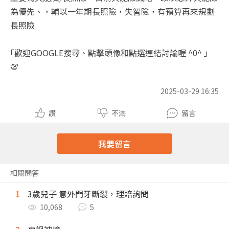
為優先、，輔以一年期長照險，失智險，有預算再來規劃
長照險
｢歡迎GOOGLE搜尋、點擊頭像和點選連結討論喔 ^0^ ｣
💯
2025-03-29 16:35
讚
不滿
留言
我要留言
相關問答
1
3歲兒子 意外門牙斷裂，理賠詢問
10,068
5