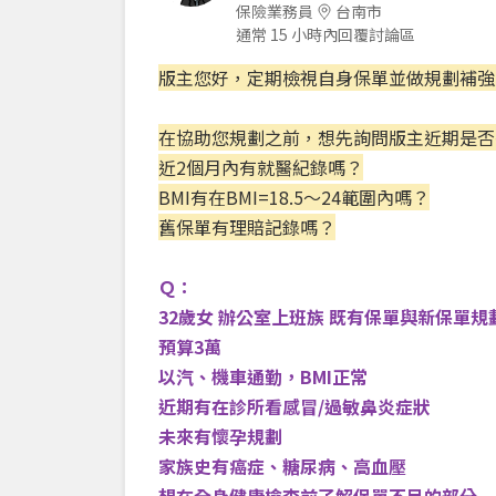
保險業務員
台南市
通常 15 小時內回覆討論區
版主您好，定期檢視自身保單並做規劃補強
在協助您規劃之前，想先詢問版主近期是否
近2個月內有就醫紀錄嗎？
BMI有在BMI=18.5～24範圍內嗎？
舊保單有理賠記錄嗎？
Ｑ：
32歲女 辦公室上班族 既有保單與新保單規
預算3萬
以汽、機車通勤，BMI正常
近期有在診所看感冒/過敏鼻炎症狀
未來有懷孕規劃
家族史有癌症、糖尿病、高血壓