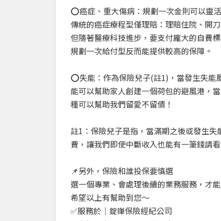
⭕️癌症、重大傷病：規劃一次金則可以靈
傳統的癌症療程型僅理賠：理賠住院、開刀
但隨著醫療科技進步，要支付龐大的自費標
規劃一次給付型反而能提供較高的保障。
⭕️失能：作為保險兒子(註1)，當發生失
能可以幫助家人創建一個荷包的避風港，當
種可以幫助我們留愛不留債！
註1：保險兒子是指，當滿期之後或發生失
費，讓我們即使中斷收入也能有一筆錢請看
📌另外，保險和誰投保要慎選
選一個專業、會處理後續的業務服務，才能
希望以上有幫助到您～
✅服務於｜錠嵂保險經紀公司