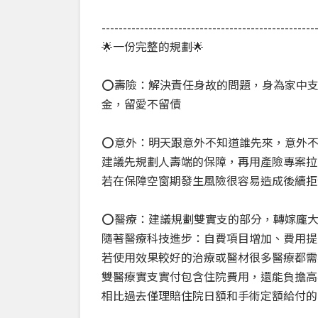
--------------------------------------------------
🌟一份完整的規劃🌟
⭕️壽險：解決責任身故的問題，身為家中
金，留愛不留債
⭕️意外：明天跟意外不知道誰先來，意外
建議先規劃人壽端的保障，再用產險專案拉
若在保障空窗期發生風險很容易造成後續拒
⭕️醫療：建議規劃雙實支的部分，轉嫁龐
隨著醫療科技進步：自費項目增加、費用提
若使用效果較好的治療或醫材很多醫療都需
雙醫療實支實付包含住院費用，還能負擔高
相比過去僅理賠住院日額和手術定額給付的