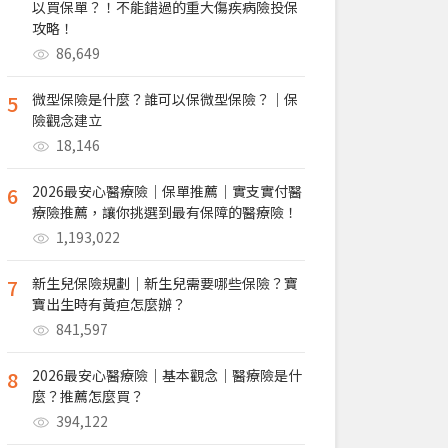
以買保單？！不能錯過的重大傷疾病險投保
攻略！
86,649
5
微型保險是什麼？誰可以保微型保險？｜保
險觀念建立
18,146
6
2026最安心醫療險｜保單推薦｜實支實付醫
療險推薦，讓你挑選到最有保障的醫療險！
1,193,022
7
新生兒保險規劃｜新生兒需要哪些保險？寶
寶出生時有黃疸怎麼辦？
841,597
8
2026最安心醫療險｜基本觀念｜醫療險是什
麼？推薦怎麼買？
394,122