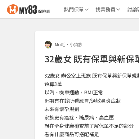
熱門保單
找業務員
討論
Mo毛
•
小資族
32歲女 既有保單與新保
32歲女 辦公室上班族 既有保單與新保單規
預算3萬
以汽、機車通勤，BMI正常
近期有在診所看感冒/過敏鼻炎症狀
未來有懷孕規劃
家族史有癌症、糖尿病、高血壓
想在全身健康檢查前了解保單不足的部分
看有什麼商品可搭配補足