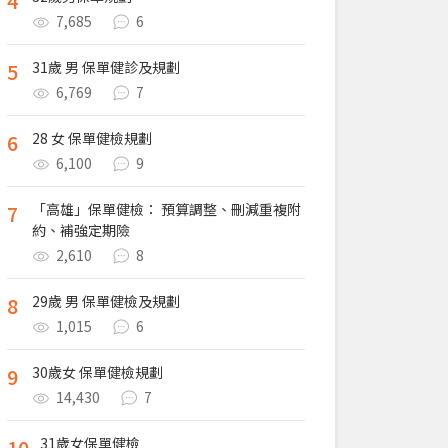
4
7,685
6
5
31歲 男 保單健診及規劃
6,769
7
6
28 女 保單健檢規劃
6,100
9
7
「高雄」保單健檢： 預算調整、刪減重複附
約、補強定期險
2,610
8
8
29歲 男 保單健檢及規劃
1,015
6
9
30歲女 保單健檢規劃
14,430
7
10
31歲女保單健檢