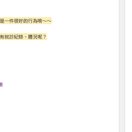
是一件很好的行為唷～～
有就診紀錄、體況呢？
劃