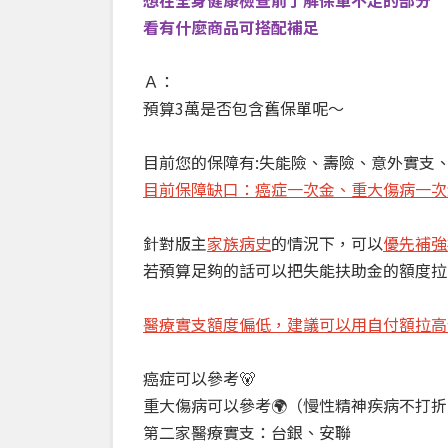
想在全身健康檢查前了解保單不足的部分
看有什麼商品可搭配補足
Ａ：
預算3萬是否包含舊保單呢～
目前您的保障有:失能險、壽險、意外實支
目前保障缺口：癌症一次金、重大傷病一次
針對版主
家族病史
的情況下，可以
優先補強
若預算足夠的話可以把失能扶助金的額度拉
醫療實支額度偏低，建議可以用自付額拉高
癌症可以參考🐻
重大傷病可以參考🌍（慢性精神疾病不打折
第二家醫療實支：台銀、安聯