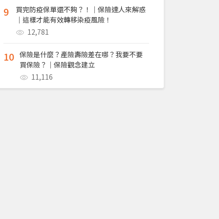
9
買完防疫保單還不夠？！｜保險達人來解惑
｜這樣才能有效轉移染疫風險！
12,781
10
保險是什麼？產險壽險差在哪？我要不要
買保險？｜保險觀念建立
11,116