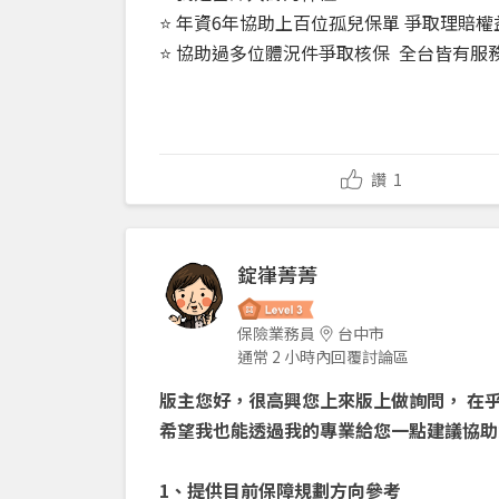
⭐ 年資6年協助上百位孤兒保單 爭取理賠權
⭐ 協助過多位體況件爭取核保 全台皆有服務
讚
1
錠嵂菁菁
保險業務員
台中市
通常 2 小時內回覆討論區
版主您好，很高興您上來版上做詢問， 在
希望我也能透過我的專業給您一點建議協助
1、提供目前保障規劃方向參考