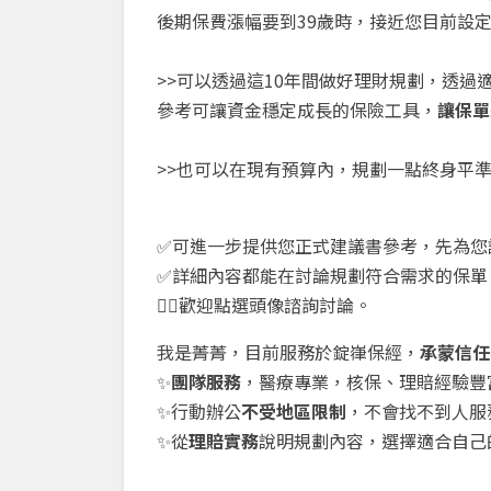
後期保費漲幅要到39歲時，接近您目前設定
>>可以透過這10年間做好理財規劃，透過
參考可讓資金穩定成長的保險工具，
讓保單
>>也可以在現有預算內，規劃一點終身平
✅
可進一步提供您正式建議書參考，先為您
✅
詳細內容都能在討論規劃符合需求的保單
👉🏻
歡迎點選頭像諮詢
討論。
我是菁菁，目前服務於錠嵂保經，
承蒙信任
✨
團隊服務
，醫療專業，核保、理賠經驗豐
✨
行動辦公
不受地區限制
，不會找不到人服
✨
從
理賠實務
說明規劃內容，選擇適合自己