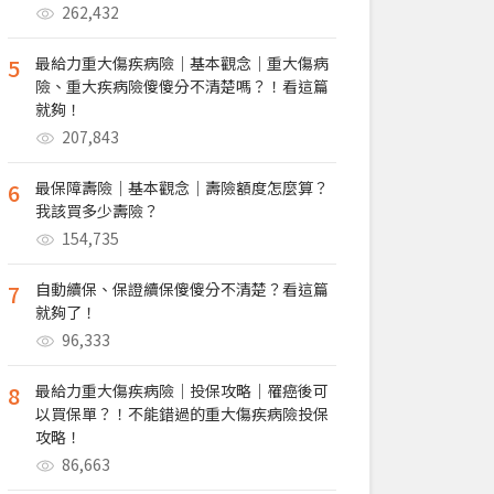
262,432
5
最給力重大傷疾病險｜基本觀念｜重大傷病
險、重大疾病險傻傻分不清楚嗎？！看這篇
就夠！
207,843
6
最保障壽險｜基本觀念｜壽險額度怎麼算？
我該買多少壽險？
154,735
7
自動續保、保證續保傻傻分不清楚？看這篇
就夠了！
96,333
8
最給力重大傷疾病險｜投保攻略｜罹癌後可
以買保單？！不能錯過的重大傷疾病險投保
攻略！
86,663