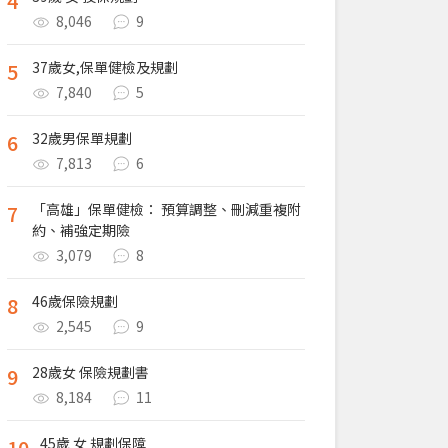
4
8,046
9
5
37歲女,保單健檢及規劃
7,840
5
6
32歲男保單規劃
7,813
6
7
「高雄」保單健檢： 預算調整、刪減重複附
約、補強定期險
3,079
8
8
46歲保險規劃
2,545
9
9
28歲女 保險規劃書
8,184
11
10
45歲 女 規劃保障