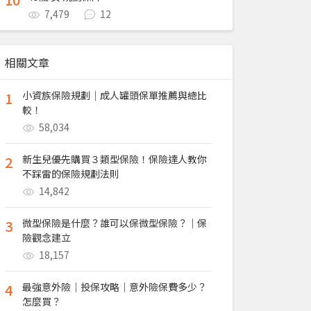
7,479
12
相關文章
1
小資族保險規劃｜成人罐頭保單推薦與總比
較！
58,034
2
新生兒優先購買３類型保險！保險達人教你
不踩雷的保險規劃法則
14,842
3
微型保險是什麼？誰可以保微型保險？｜保
險觀念建立
18,157
4
最強意外險｜投保攻略｜意外險保費多少？
怎麼買？