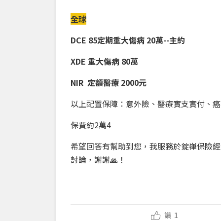
全球
DCE 85定期重大傷病 20萬--主約
XDE 重大傷病 80萬
NIR 定額醫療 2000元
以上配置保障：意外險、醫療實支實付、癌
保費約2萬4
希
望回答有幫助到您，我服務於錠嵂保險經
討論，謝謝
🙏
！
讚
1