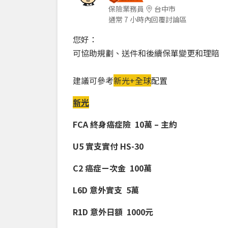
保險業務員
台中市
通常 7 小時內回覆討論區
您好：
可協助規劃、送件和後續保單變更和理賠
建議可參考
新光+全球
配置
新光
FCA 終身癌症險 10萬 – 主約
U5 實支實付 HS-30
C2 癌症ㄧ次金 100萬
L6D 意外實支 5萬
R1D 意外日額 1000元