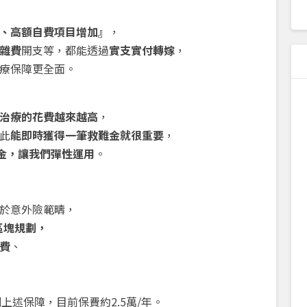
、高額自費項目增加』
，
雜費
開支等，都能透過
實支實付轉嫁
，
療保障更全面。
治療的花費越來越高
，
此
能即時獲得一筆救難金就很重要
，
備金，讓我們彈性運用
。
於意外險範疇，
區塊規劃，
費
、
上述保障，目前保費約2.5萬/年。