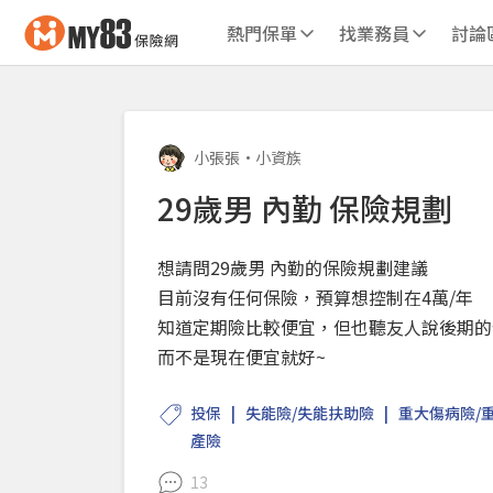
熱門保單
找業務員
討論
小張張
•
小資族
29歲男 內勤 保險規劃
想請問29歲男 內勤的保險規劃建議
目前沒有任何保險，預算想控制在4萬/年
知道定期險比較便宜，但也聽友人說後期的
而不是現在便宜就好~
投保
失能險/失能扶助險
重大傷病險/
產險
13