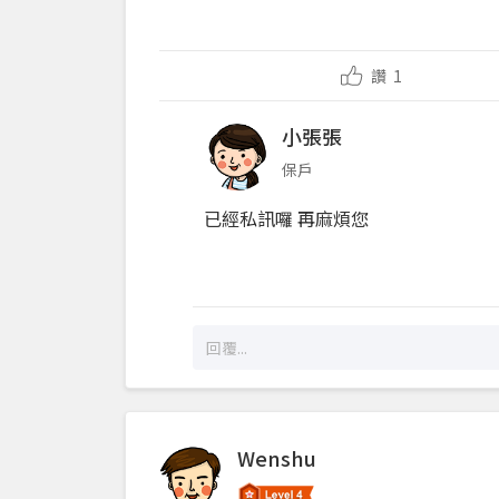
讚
1
小張張
保戶
已經私訊囉 再麻煩您
Wenshu