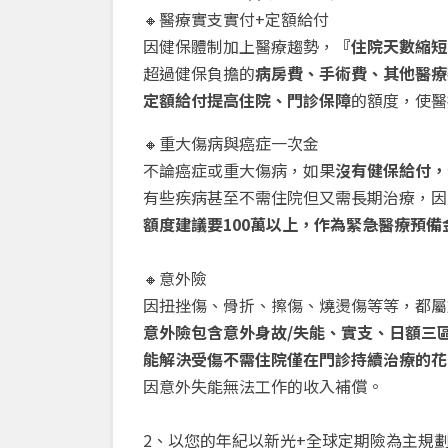
🔸醫療實支實付
+
定額給付
因健保體制加上醫療趨勢，
『住院天數縮短
超過健保負擔的
病房費、手術費、其他醫療
定額給付提高住院、門診保障
的額度，使醫
🔸重大傷病與癌症一次金
不論癌症或重大傷病，如果
沒有健保給付，
有些疾病甚至不需住院但又需長期治療，因
額度建議要100萬以上，作為緊急醫療預
🔸意外險
因扭挫傷、骨折、擦傷、燒燙傷等等，都屬
意外險包含意外身故/失能、實支、日額三
能解決受傷不需住院僅在門診持續治療的花
因意外失能無法工作的收入補償。
2、以您的年紀以新光+全球定期險為主規劃