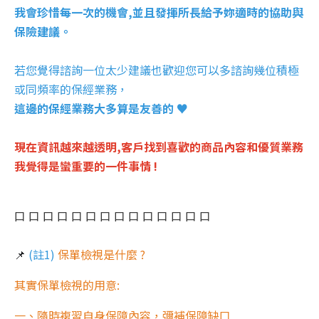
我會珍惜每一次的機會,並且發揮所長給予妳適時的協助與
保險建議。
若您覺得諮詢一位太少建議也歡迎您可以多諮詢幾位積極
或同頻率的保經業務，
這邊的保經業務大多算是友善的 ♥
現在資訊越來越透明,客戶找到喜歡的商品內容和優質業務
我覺得是蠻重要的一件事情 !
口 口 口 口 口 口 口 口 口 口 口 口 口 口
📌
(註1)
保單檢視是什麼 ?
其實保單檢視的用意:
一、隨時複習自身保障內容，彌補保障缺口