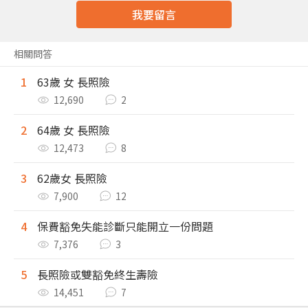
我要留言
相關問答
1
63歲 女 長照險
12,690
2
2
64歲 女 長照險
12,473
8
3
62歲女 長照險
7,900
12
4
保費豁免失能診斷只能開立一份問題
7,376
3
5
長照險或雙豁免終生壽險
14,451
7