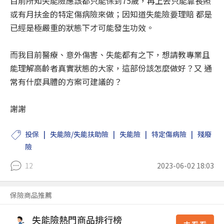
目前所知失能險應該都只能保到75歲，再上去只能靠長照
或有月扶金的特定傷病險來做；因知道失能險要理賠 都是
已經是極嚴重的狀態下才可能發生功效。
而我目前醫療、意外傷害、失能都有之下，想請教專業且
能理解高齡者真實狀態的大家，這部份該怎麼做好？又 通
常有什麼具體的方案可建議的？
謝謝
投保
失能險/失能扶助險
失能險
特定傷病險
殘廢
險
12
2023-06-02 18:03
保險商品推薦
失能險熱門商品排行榜