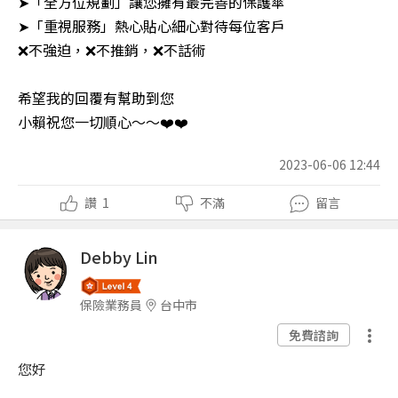
➤「全方位規劃」讓您擁有最完善的保護傘
➤「重視服務」熱心貼心細心對待每位客戶
❌不強迫，❌不推銷，❌不話術
希望我的回覆有幫助到您
小賴祝您一切順心～～❤️❤️
2023-06-06 12:44
讚
1
不滿
留言
Debby Lin
保險業務員
台中市
免費諮詢
您好