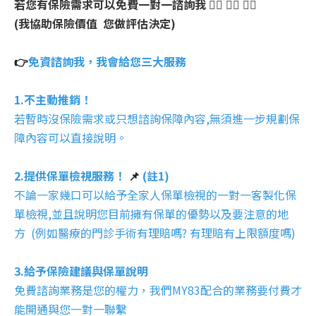
若您有保險需求可以免費一對一諮詢我 🙋‍♂️ 🙋‍♂️ 🙋‍♂️
(我協助保險價值 您做評估決定)
👉
免資諮詢我，我會給您三大服務
1.不主動推銷！
若暫時沒保險需求或只想諮詢保障內容,無須進一步規劃保
障內容可以直接說明。
2.提供保單檢視服務！
📌
(註1)
不論一家幾口可以給予全家人保單檢視的一對一客製化保
單檢視,並且說明您目前擁有保單的優勢以及要注意的地
方 (例如醫療的門診手術有理賠嗎? 有理賠有上限額度嗎)
3.給予保險建議與保單說明
免費諮詢業務是您的權力，我們MY83配合的業務要付費才
能開通與您一對一聯繫