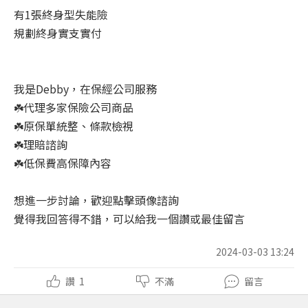
有1張終身型失能險
規劃終身實支實付
我是Debby，在保經公司服務
☘️代理多家保險公司商品
☘️原保單統整、條款檢視
☘️理賠諮詢
☘️低保費高保障內容
想進一步討論，歡迎點擊頭像諮詢
覺得我回答得不錯，可以給我一個讚或最佳留言
2024-03-03 13:24
讚
1
不滿
留言