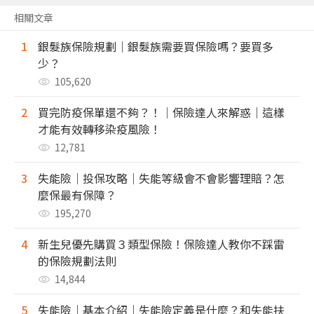
相關文章
1
銀髮族保險規劃｜銀髮族需要買保險嗎？要買多
少？
105,620
2
買完防疫保單還不夠？！｜保險達人來解惑｜這樣
才能有效轉移染疫風險！
12,781
3
失能險｜投保攻略｜失能等級會不會影響理賠？怎
麼保最有保障？
195,270
4
新生兒優先購買３類型保險！保險達人教你不踩雷
的保險規劃法則
14,844
5
失能險｜基本介紹｜失能險定義是什麼？和失能扶