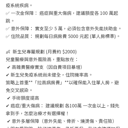
疫系統疾病。
✅ 一次金保障： 癌症與重大傷病，建議額度各 100 萬起
跳。
✅ 意外保障： 實支至少 5 萬，必須包含意外失能扶助金。
✅ 住院品質： 規劃每日病房費 5000 元起 (單人房標準)。
👶 新生兒專屬規劃 (月費約 $2000)
兒童醫療與意外風險高，重點放在：
✔ 高雜費醫療實支（因自費項目暴增）
✔ 新生兒免疫系統尚未健全，住院機率高。
策略上首重**「拉高病房費」**以確保能入住單人房，避
免交叉感染。
✔ 手術額度提高
✔ 癌症/重大傷病： 建議規劃 各100萬 一次金以上，錢先
拿到手，怎麼治療才有選擇權！
✔ 意外多層保障（意外失能、骨折、燒燙傷、責任險）