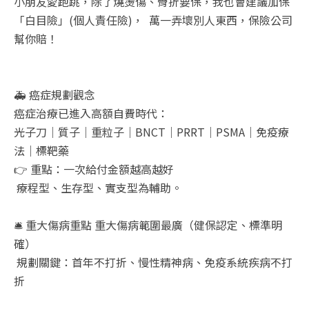
小朋友愛跑跳，除了燒燙傷、骨折要保，我也會建議加保
「白目險」(個人責任險)， 萬一弄壞別人東西，保險公司
幫你賠！
🚑 癌症規劃觀念
癌症治療已進入高額自費時代：
光子刀｜質子｜重粒子｜BNCT｜PRRT｜PSMA｜免疫療
法｜標靶藥
👉 重點：一次給付金額越高越好
療程型、生存型、實支型為輔助。
🛎️ 重大傷病重點 重大傷病範圍最廣（健保認定、標準明
確）
規劃關鍵：首年不打折、慢性精神病、免疫系統疾病不打
折