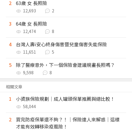
2
63歲 女 長照險
12,693
2
3
64歲 女 長照險
12,474
8
4
台灣人壽i安心終身傷害暨兒童傷害失能保險
11,651
5
5
除了醫療意外，下一個保險會建議規畫長照嗎？
9,598
8
相關文章
1
小資族保險規劃｜成人罐頭保單推薦與總比較！
58,044
2
買完防疫保單還不夠？！｜保險達人來解惑｜這樣
才能有效轉移染疫風險！