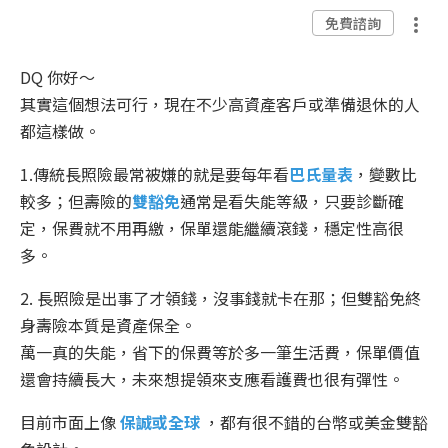
免費諮詢
DQ 你好～
其實這個想法可行，現在不少高資產客戶或準備退休的人
都這樣做。
1.傳統長照險最常被嫌的就是要每年看
巴氏量表
，變數比
較多；但壽險的
雙豁免
通常是看失能等級，只要診斷確
定，保費就不用再繳，保單還能繼續滾錢，穩定性高很
多。
2. 長照險是出事了才領錢，沒事錢就卡在那；但雙豁免終
身壽險本質是資產保全。
萬一真的失能，省下的保費等於多一筆生活費，保單價值
還會持續長大，未來想提領來支應看護費也很有彈性。
目前市面上像
保誠或全球
，都有很不錯的台幣或美金雙豁