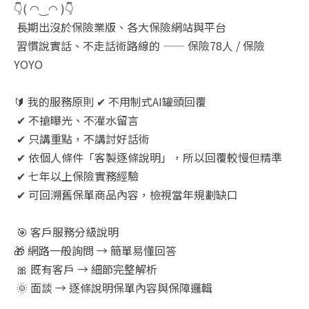
👇( ◠‿◠ )👇
長期出沒於保險業版、各大保險網站與平台
習慣說實話、不走話術路線的 —— 保險78人 / 保險
YOYO
🔰 我的服務原則 ✔ 不用制式AI罐頭回覆
✔ 不搶曝光、不灌水留言
✔ 只講重點，不講討好話術
✔ 依個人條件「客製逐條說明」，所以回覆較慢但精準
✔ 七年以上保險實務經驗
✔ 可回溯舊保單商品內容，檢視當年規劃缺口
🎯 客戶服務分級說明
🎁 網路一般詢問 → 簡單易懂回答
🎀 既有客戶 → 細節完整解析
🌞 面談 → 逐條說明保單內容與保障邏輯