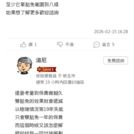
至少它單豁免範圍到八級
如果想了解更多歡迎諮詢
2026-02-15 16:28
讚
1
不滿
留言
5
湯尼
免費諮詢
保險業務員
新北市
通常 19 小時內回覆討論區
還要考量到保費繳越久
雙豁免的效果就會遞減
以極端情況第19年失能
只會雙豁免一年的保費
而這個時候又該怎麼解
歡迎找我一同討論規劃