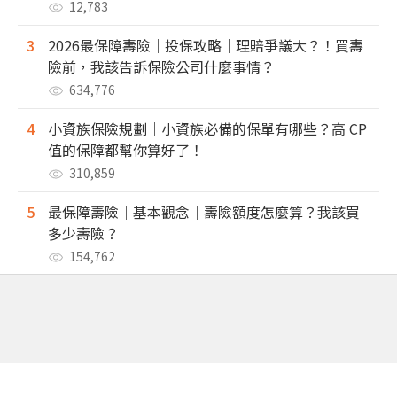
12,783
3
2026最保障壽險｜投保攻略｜理賠爭議大？！買壽
險前，我該告訴保險公司什麼事情？
634,776
4
小資族保險規劃｜小資族必備的保單有哪些？高 CP
值的保障都幫你算好了！
310,859
5
最保障壽險｜基本觀念｜壽險額度怎麼算？我該買
多少壽險？
154,762