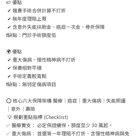
🍉 優點
✔ 雜費手術合併計算不打折
✔ 無年度理賠上限
✔ 含意外失能扶助金、癌症一次金、骨折保障
❗缺點：門診手術額度低
🌍 優點
✔ 重大傷病、慢性精神病不打折
✔ 保費相對平穩
✔ 手術定義較寬鬆
❗缺點：無特定傷病項目
⭕ 核心六大保障架構 醫療｜癌症｜重大傷病｜失能照護
｜意外｜壽險
💡 規劃重點指標 (Checklist)
✅ 醫療實支： 必定保證續保，額度至少 30 萬起。
✅ 重大傷病： 首選第一年理賠不打折、含慢性精神病與免