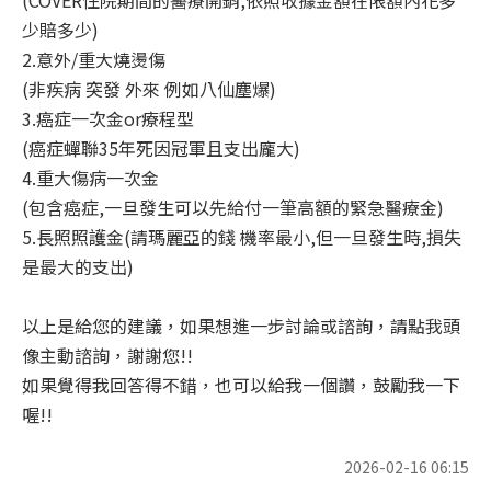
(COVER住院期間的醫療開銷,依照收據金額在限額內花多
少賠多少)
2.意外/重大燒燙傷
(非疾病 突發 外來 例如八仙塵爆)
3.癌症一次金or療程型
(癌症蟬聯35年死因冠軍且支出龐大)
4.重大傷病一次金
(包含癌症,一旦發生可以先給付一筆高額的緊急醫療金)
5.長照照護金(請瑪麗亞的錢 機率最小,但一旦發生時,損失
是最大的支出)
以上是給您的建議，如果想進一步討論或諮詢，請點我頭
像主動諮詢，謝謝您!!
如果覺得我回答得不錯，也可以給我一個讚，鼓勵我一下
喔!!
2026-02-16 06:15