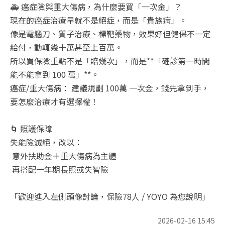
🚑 癌症險與重大傷病，為什麼要買「一次金」？
現在的癌症治療早就不是絕症，而是「貴族病」。
像是電腦刀、質子治療、標靶藥物，效果好但健保不一定
給付，動輒幾十萬甚至上百萬。
所以買保險重點不是「賠幾次」，而是**「確診第一時間
能不能拿到 100 萬」**。
癌症/重大傷病： 建議規劃 100萬 一次金，錢先拿到手，
要怎麼治療才有選擇權！
🌀 照護保障
失能險滅絕，改以：
意外扶助金＋重大傷病為主體
再搭配一年期長照或失智險
「歡迎進入左側頭像討論，保險78人 / YOYO 為您說明」
2026-02-16 15:45