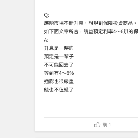
Q:
應映市場不斷升息，想規劃保險投資商品。
如下面文章所言，請益預定利率4～6趴的
A:
升息是一時的
預定是一輩子
不可能回去了
等到有4～6%
通膨也很嚴重
錢也不值錢了
讚
1