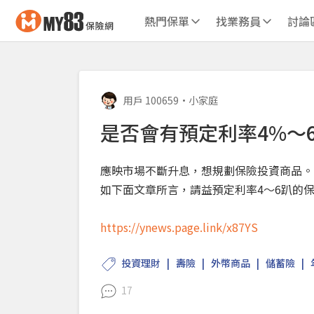
熱門保單
找業務員
討論
用戶 100659
•
小家庭
是否會有預定利率4%～
應映市場不斷升息，想規劃保險投資商品。
如下面文章所言，請益預定利率4～6趴的
https://ynews.page.link/x87YS
投資理財
壽險
外幣商品
儲蓄險
17