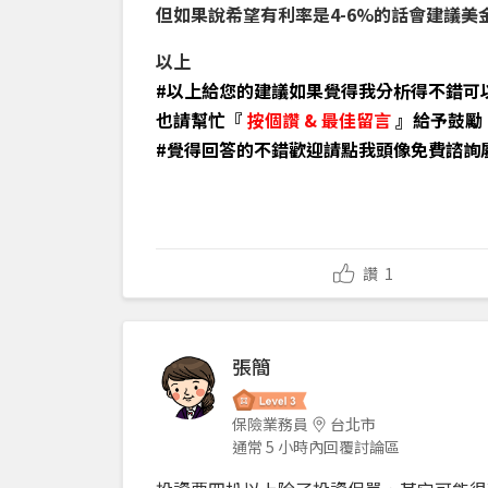
但如果說希望有利率是4-6%的話會建議美
以上
#以上給您的建議如果覺得我分析得不錯可
也請幫忙『
按個讚 & 最佳留言
』給予鼓勵
#覺得回答的不錯歡迎請點我頭像免費諮詢
讚
1
張簡
保險業務員
台北市
通常 5 小時內回覆討論區