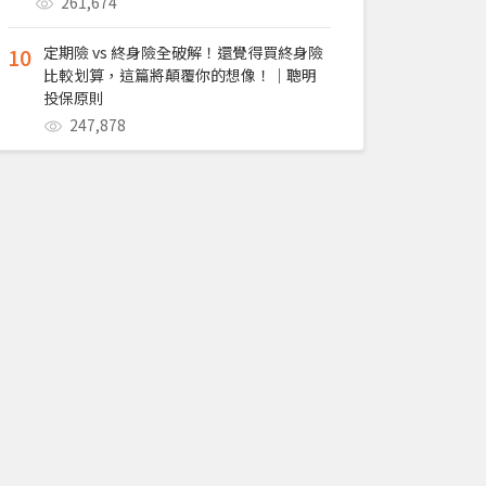
261,674
10
定期險 vs 終身險全破解！還覺得買終身險
比較划算，這篇將顛覆你的想像！｜聰明
投保原則
247,878