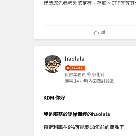
建議您先參考外幣定存、存股、ETF等等
讚
haolala
保險業務員
彰化縣
通常 14 小時內回覆討論區
KDM 你好
我是服務於錠嵂保經的
haolala
預定利率4-6%可能要10年前的商品了