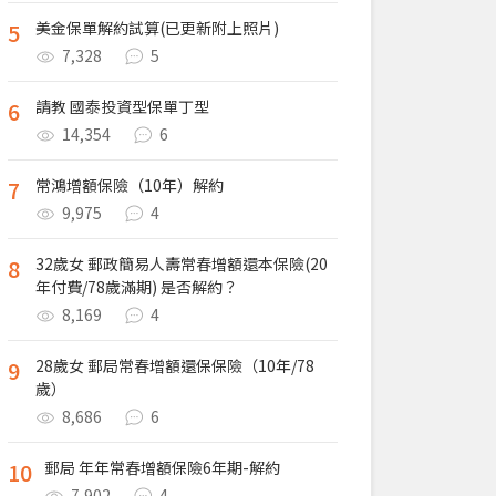
5
美金保單解約試算(已更新附上照片)
7,328
5
6
請教 國泰投資型保單丁型
14,354
6
7
常鴻增額保險（10年）解約
9,975
4
8
32歲女 郵政簡易人壽常春增額還本保險(20
年付費/78歲滿期) 是否解約？
8,169
4
9
28歲女 郵局常春增額還保保險（10年/78
歲）
8,686
6
10
郵局 年年常春增額保險6年期-解約
7,902
4