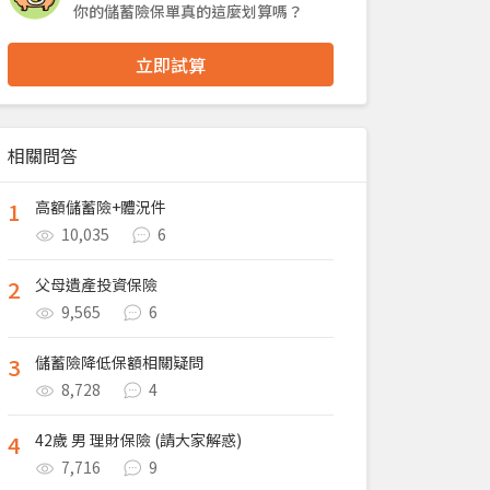
你的儲蓄險保單真的這麼划算嗎？
立即試算
相關問答
1
高額儲蓄險+體況件
10,035
6
2
父母遺產投資保險
9,565
6
3
儲蓄險降低保額相關疑問
8,728
4
4
42歲 男 理財保險 (請大家解惑)
7,716
9