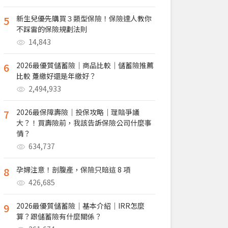
5
新生兒優先購買３類型保險！保險達人教你
不踩雷的保險規劃法則
14,843
6
2026最優質儲蓄險｜商品比較｜儲蓄險推薦
比較 躉繳好還是年繳好？
2,494,933
7
2026最保障壽險｜投保攻略｜理賠爭議
大？！買壽險前，我該告訴保險公司什麼事
情？
634,737
8
孕婦注意！剖腹產，保險只賠這 8 項
426,685
9
2026最優質儲蓄險｜基本介紹｜IRR怎麼
算？跟儲蓄險有什麼關係？