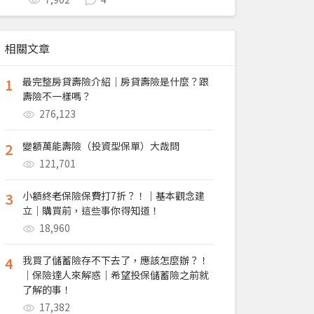
相關文章
1
最完整房貸壽險介紹｜房貸壽險是什麼？跟
壽險不一樣嗎？
276,123
2
變額萬能壽險（投資型保單）大哉問
121,701
3
小額終老保險保費打7折？！｜基本觀念建
立｜購買前，這些事你得知道！
18,960
4
我買了儲蓄險存不下去了，應該怎麼辦？！
｜保險達人來解惑｜希望投保儲蓄險之前就
了解的事！
17,382