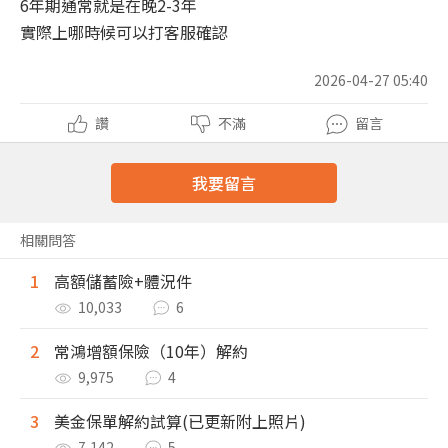
6年期通常就是在晚2-3年
實際上哪時候可以打客服確認
2026-04-27 05:40
讚
不滿
留言
我要留言
相關問答
1
高額儲蓄險+體況件
10,033
6
2
常鴻增額保險（10年）解約
9,975
4
3
美金保單解約試算(已更新附上照片)
7,142
5