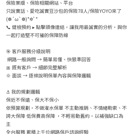
保險業版、保險相關網站、平台
只說實話、愛吃誠實豆沙包的保險78人/保險YOYO來了
(❁´ω`❁)*✲ﾟ*
📞 健檢預約 ▸ 點擊頭像連結，讓我用最誠實的分析，與你
一起打造堅不可摧的保障防線
🎯 客戶服務分級說明
網路一般詢問 → 簡單易懂、快狠準回答
🎀 既有客戶 → 細節完整解析
🌞 面談 → 逐條說明保單內容與保障邏輯
⚓ 我的規劃邏輯
保近不保遠、保大不保小
依預算規劃，不做灌水保單 不主動推銷、不情緒勒索、不
誇大保障 低保費高保障 ，不輕易動舊約，以補強缺口為
主
全台服務 累積上千位網路保戶諮詢經驗