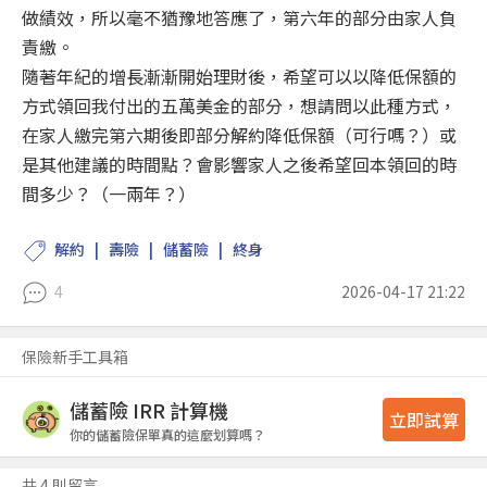
做績效，所以毫不猶豫地答應了，第六年的部分由家人負
責繳。
隨著年紀的增長漸漸開始理財後，希望可以以降低保額的
方式領回我付出的五萬美金的部分，想請問以此種方式，
在家人繳完第六期後即部分解約降低保額（可行嗎？）或
是其他建議的時間點？會影響家人之後希望回本領回的時
間多少？（一兩年？）
解約
壽險
儲蓄險
終身
4
2026-04-17 21:22
保險新手工具箱
儲蓄險 IRR 計算機
立即試算
你的儲蓄險保單真的這麼划算嗎？
共 4 則留言