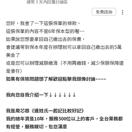
通常 3 天內回覆討論區
免費諮詢
您好，我查了一下這張保單的條款，
這張保單的內容不是6年保本型的喔~~
如果說您想要拿回自己繳出去的保費，
會建議等到保本年度在辦理就可以拿回自己繳出去的5萬
美金了
或是您可以辦理減額繳清（不用再繳錢，減少保額保障還
是會在）
如果有保險問題想了解歡迎點擊我頭像討論~~~~
我向您自我介紹一下↓↓↓↓↓↓
我是周芯慈《連姓氏一起記比較好記》
我的總年資是10年，服務500位以上的客戶，全台業務都
有經營，服務親切，包您滿意