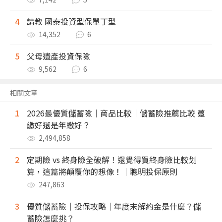
4
請教 國泰投資型保單丁型
14,352
6
5
父母遺產投資保險
9,562
6
相關文章
1
2026最優質儲蓄險｜商品比較｜儲蓄險推薦比較 躉
繳好還是年繳好？
2,494,858
2
定期險 vs 終身險全破解！還覺得買終身險比較划
算，這篇將顛覆你的想像！｜聰明投保原則
247,863
3
優質儲蓄險｜投保攻略｜年度末解約金是什麼？儲
蓄險怎麼挑？