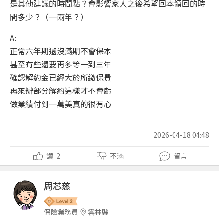
是其他建議的時間點？會影響家人之後希望回本領回的時
間多少？（一兩年？）
A:
正常六年期還沒滿期不會保本
甚至有些還要再多等一到三年
確認解約金已經大於所繳保費
再來辦部分解約這樣才不會虧
做業績付到一萬美真的很有心
2026-04-18 04:48
讚
2
不滿
留言
周芯慈
保險業務員
雲林縣