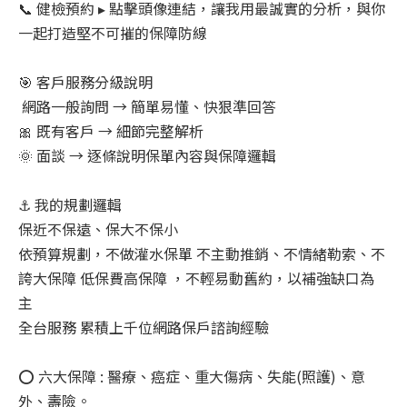
📞 健檢預約 ▸ 點擊頭像連結，讓我用最誠實的分析，與你
一起打造堅不可摧的保障防線
🎯 客戶服務分級說明
網路一般詢問 → 簡單易懂、快狠準回答
🎀 既有客戶 → 細節完整解析
🌞 面談 → 逐條說明保單內容與保障邏輯
⚓ 我的規劃邏輯
保近不保遠、保大不保小
依預算規劃，不做灌水保單 不主動推銷、不情緒勒索、不
誇大保障 低保費高保障 ，不輕易動舊約，以補強缺口為
主
全台服務 累積上千位網路保戶諮詢經驗
⭕ 六大保障 : 醫療、癌症、重大傷病、失能(照護)、意
外、壽險。