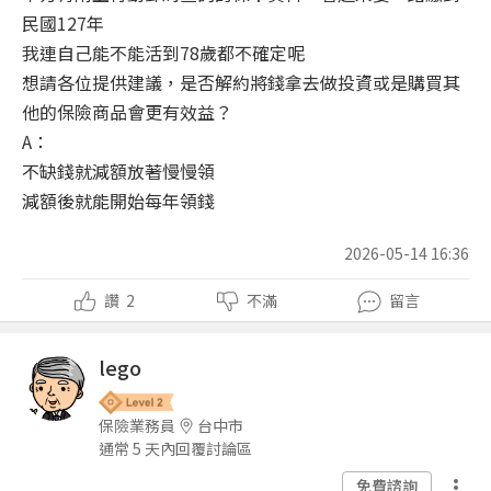
民國127年
我連自己能不能活到78歲都不確定呢
想請各位提供建議，是否解約將錢拿去做投資或是購買其
他的保險商品會更有效益？
A：
不缺錢就減額放著慢慢領
減額後就能開始每年領錢
2026-05-14 16:36
讚
2
不滿
留言
lego
保險業務員
台中市
通常 5 天內回覆討論區
免費諮詢