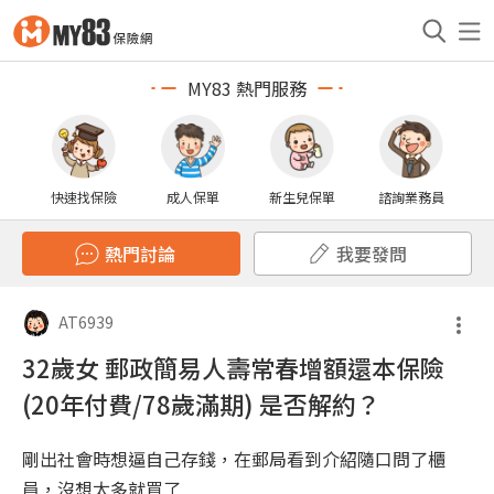
MY83 熱門服務
快速找保險
成人保單
新生兒保單
諮詢業務員
熱門討論
我要發問
AT6939
32歲女 郵政簡易人壽常春增額還本保險
(20年付費/78歲滿期) 是否解約？
剛出社會時想逼自己存錢，在郵局看到介紹隨口問了櫃
員，沒想太多就買了