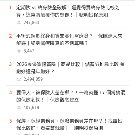
1
定期險 vs 終身險全破解！還覺得買終身險比較划
算，這篇將顛覆你的想像！｜聰明投保原則
247,863
2
平衡式規劃終身和實支實付醫療險？｜保險達人來
解惑｜終身醫療險真的不划算嗎？
8,447
3
2026最優質儲蓄險｜商品比較｜儲蓄險推薦比較 躉
繳好還是年繳好？
2,494,859
4
要保人、被保險人差在哪？！一篇就懂 17 個常搞混
的保險名詞！｜保險觀念建立
407,619
5
保經、保經業務員、保險業務員差在哪？！找誰投
保比較好，看這篇就懂！｜聰明投保原則