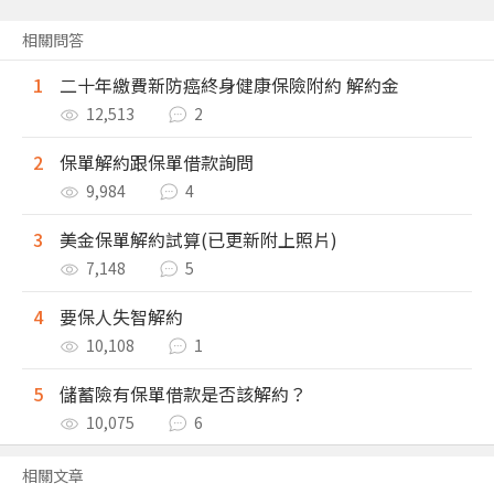
相關問答
1
二十年繳費新防癌終身健康保險附約 解約金
12,513
2
2
保單解約跟保單借款詢問
9,984
4
3
美金保單解約試算(已更新附上照片)
7,148
5
4
要保人失智解約
10,108
1
5
儲蓄險有保單借款是否該解約？
10,075
6
相關文章