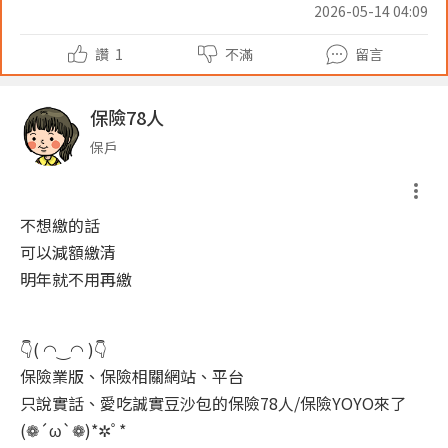
2026-05-14 04:09
讚
1
不滿
留言
保險78人
保戶
不想繳的話
可以減額繳清
明年就不用再繳
👇( ◠‿◠ )👇
保險業版、保險相關網站、平台
只說實話、愛吃誠實豆沙包的保險78人/保險YOYO來了
(❁´ω`❁)*✲ﾟ*