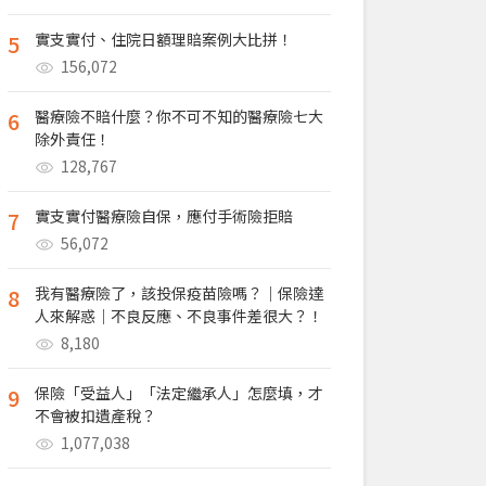
5
實支實付、住院日額理賠案例大比拼！
156,072
6
醫療險不賠什麼？你不可不知的醫療險七大
除外責任！
128,767
7
實支實付醫療險自保，應付手術險拒賠
56,072
8
我有醫療險了，該投保疫苗險嗎？｜保險達
人來解惑｜不良反應、不良事件差很大？！
8,180
9
保險「受益人」「法定繼承人」怎麼填，才
不會被扣遺產稅？
1,077,038