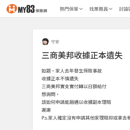
熱門保單
找業務員
討論
守安
三商美邦收據正本遺失
如題，家人去年發生保險事故
收據正本不慎遺失
三商美邦實支實付轉以日額給付
想詢問，
該如何申請能融通以收據副本理賠
謝謝
P.s.家人確定沒有申請其他家理賠抑或拿去