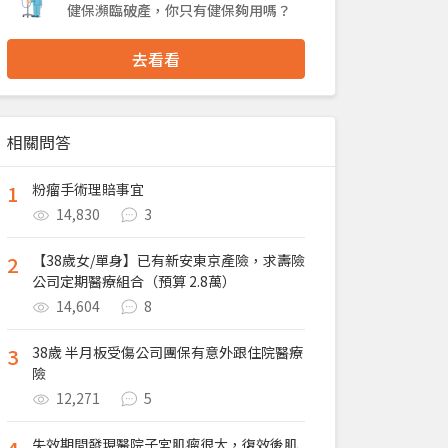
健保瀕臨破產，你只有健保夠用嗎？
去看看
相關問答
1
粉瘤手術理賠事宜
14,830
3
2
【38歲女/單身】已有新安東京產險，求壽險
公司定期醫療組合（預算 2.8萬）
14,604
8
3
38歲 半月板受傷公司團保有意外跟住院醫療
險
12,271
5
失效期間發現醫院子宮肌瘤很大，復效後肌