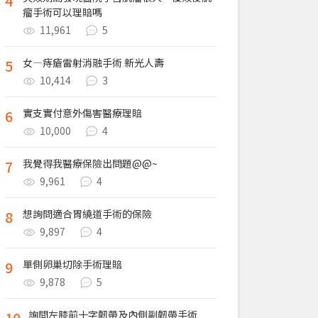
4
瘤手術可以理賠嗎
11,961
5
5
女—痔瘡雷射消融手術 新光人壽
10,414
3
6
實支實付意外傷害醫療理賠
10,000
4
7
我覺得我醫療保險出問題@@~
9,961
4
8
想詢問適合胃繞道手術的保險
9,897
4
9
單側卵巢切除手術理賠
9,878
5
10
詢問左膝前十字韌帶及內側副韌帶手術