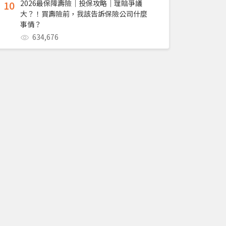
10
2026最保障壽險｜投保攻略｜理賠爭議
大？！買壽險前，我該告訴保險公司什麼
事情？
634,676