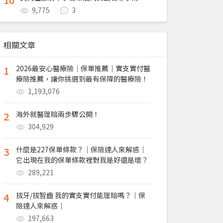
9,775
3
相關文章
1
2026最安心醫療險｜保單推薦｜實支實付醫
療險推薦，讓你挑選到最有保障的醫療險！
1,193,076
2
海外就醫理賠兩步驟公開！
304,929
3
什麼是227保單條款？｜保險達人來解惑｜
它出現在我的保單條款裡對我是好還是壞？
289,221
4
拔牙/拔智齒 我的實支實付能理賠嗎？｜保
險達人來解惑｜
197,663