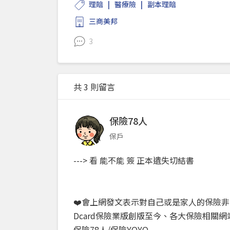
理賠
醫療險
副本理賠
三商美邦
3
共 3 則留言
保險78人
保戶
---> 看 能不能 簽 正本遺失切結書
❤️會上網發文表示對自己或是家人的保險非
Dcard保險業版創版至今、各大保險相關
保險78人/保險YOYO