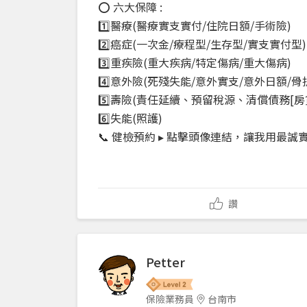
⭕ 六大保障 :
1️⃣醫療(醫療實支實付/住院日額/手術險)
2️⃣癌症(一次金/療程型/生存型/實支實付型)
3️⃣重疾險(重大疾病/特定傷病/重大傷病)
4️⃣意外險(死殘失能/意外實支/意外日額/骨
5️⃣壽險(責任延續、預留稅源、清償債務[
6️⃣失能(照護)
📞 健檢預約 ▸ 點擊頭像連結，讓我用
讚
Petter
保險業務員
台南市