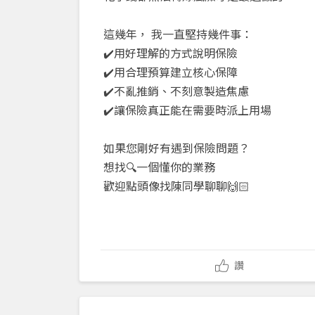
這幾年，
我一直堅持幾件事：
✔️
用好理解的方式說明保險
✔️
用合理預算建立核心保障
✔️
不亂推銷、不刻意製造焦慮
✔️
讓保險真正能在需要時派上用場
如果您剛好有遇到保險問題？
想找
🔍
一個懂你的業務
歡迎點頭像找陳同學聊聊
🙌🏻
讚