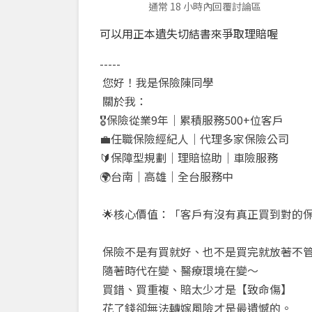
通常 18 小時內回覆討論區
可以用正本遺失切結書來爭取理賠喔
-----
您好！我是保險陳同學
關於我：
🎖️
保險從業
9
年｜累積服務
500+
位客戶
💼
任職保險經紀人｜代理多家保險公司
🔰
保障型規劃｜理賠協助｜車險服務
🌍
台南｜高雄｜全台服務中
🌟
核心價值：「客戶有沒有真正買到對的
保險不是有買就好、也不是買完就放著不
隨著時代在變、醫療環境在變～
買錯、買重複、賠太少才是【致命傷】
花了錢卻無法轉嫁風險才是最遺憾的。