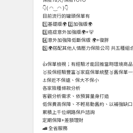
👇( ◠‿◠ )👇
目前流行的罐頭保單有
1️⃣基礎版🌍 2️⃣加強版🌍
3️⃣癌症意外加強版🌍+🐻
4️⃣意外加強降低斷保版 🌍+復胖
5️⃣🌍搭配其他人情壓力保險公司 共五種組
👍保單檢視；有經驗才能回推當時環境商
🥇投保經驗豐富🥈家庭保單統整🥉舊保單
⚓保近不保遠、保大不保小
各家險種條款分析
客觀分析需求、依預算量身打造
低保費高保障、不輕易動舊約、以補強缺口
累積上千位網路保戶諮詢
定期保障+差額理財
🚄 全省服務