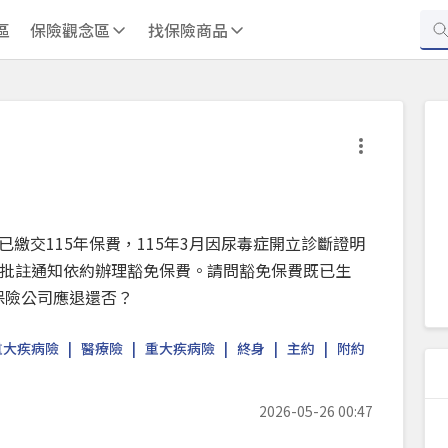
區
保險觀念區
找保險商品
月已繳交115年保費，115年3月因尿毒症開立診斷證明
批註通知依約辦理豁免保費。請問豁免保費既已生
費保險公司應退還否？
重大疾病險
醫療險
重大疾病險
終身
主約
附約
2026-05-26 00:47