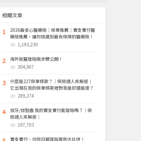
相關文章
1
2026最安心醫療險｜保單推薦｜實支實付醫
療險推薦，讓你挑選到最有保障的醫療險！
1,193,230
2
海外就醫理賠兩步驟公開！
304,967
3
什麼是227保單條款？｜保險達人來解惑｜
它出現在我的保單條款裡對我是好還是壞？
289,274
4
拔牙/拔智齒 我的實支實付能理賠嗎？｜保
險達人來解惑｜
197,703
5
實支實付、住院日額理賠案例大比拼！