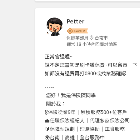
Petter
保險業務員
台南市
通常 18 小時內回覆討論區
正常會退喔~
說不定您當初是刷卡繳保費~可以留意一下
如都沒有退費再打0800或找業務確認
-----
您好！我是保險陳同學
關於我：
🎖️
保險從業
9
年｜累積服務
500+
位客戶
💼
任職保險經紀人｜代理多家保險公司
🔰
保障型規劃｜理賠協助｜車險服務
🌍
台南｜高雄｜全台服務中