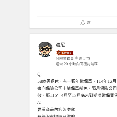
讚
湯尼
保險業務員
新北市
通常 20 小時內回覆討論區
Q:
58歲男退休，有一張年繳保單，114年12
書向保險公司申請保單豁免，隔月保險公司
效，那115年4月至12月底未到期溢繳保
A:
要看商品內容怎麼寫
有些沒有退還已繳的