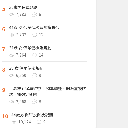
5
32歲男保單規劃
7,783
6
6
41歲 女 保單健檢及醫療投保
7,732
12
7
31歲 女 保單健檢及規劃
7,264
14
8
28 女 保單健檢規劃
6,350
9
9
「高雄」保單健檢： 預算調整、刪減重複附
約、補強定期險
2,968
8
10
44歲男 保單投保及規劃
10,124
9