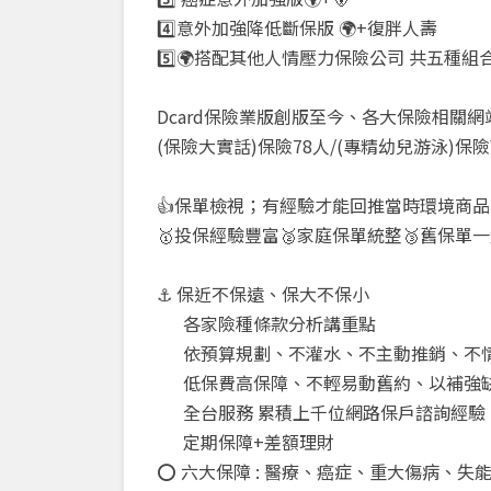
4️⃣意外加強降低斷保版 🌍+復胖人壽
5️⃣🌍搭配其他人情壓力保險公司 共五種組
Dcard保險業版創版至今、各大保險相關
(保險大實話)保險78人/(專精幼兒游泳)保險
👍保單檢視；有經驗才能回推當時環境商
🥇投保經驗豐富🥈家庭保單統整🥉舊保單
⚓ 保近不保遠、保大不保小
各家險種條款分析講重點
依預算規劃、不灌水、不主動推銷、不
低保費高保障、不輕易動舊約、以補強
全台服務 累積上千位網路保戶諮詢經驗
定期保障+差額理財
⭕ 六大保障 : 醫療、癌症、重大傷病、失