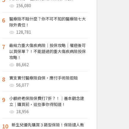
156,080
6
醫療險不賠什麼？你不可不知的醫療險七大
除外責任！
128,781
7
最給力重大傷疾病險｜投保攻略｜罹癌後可
以買保單？！不能錯過的重大傷疾病險投保
攻略！
86,662
8
實支實付醫療險自保，應付手術險拒賠
56,077
9
小額終老保險保費打7折？！｜基本觀念建
立｜購買前，這些事你得知道！
18,956
10
新生兒優先購買３類型保險！保險達人教