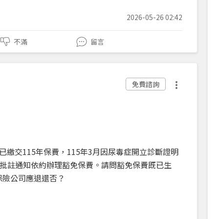
2026-05-26 02:42
不滿
留言
免費諮詢
月已繳交115年保費，115年3月因尿毒症開立診斷證明
批註通知依約辦理豁免保費。請問豁免保費既已生
費保險公司應退還否？