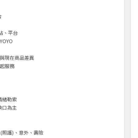
合
網站、平台
YOYO
品與現在商品差異
一起服務
情緒勒索
缺口為主
能(照護)、意外、壽險