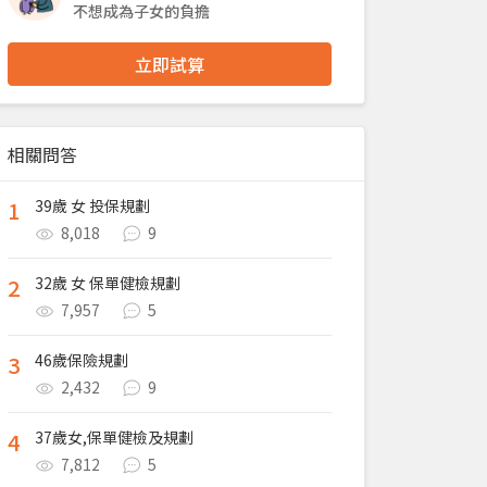
不想成為子女的負擔
立即試算
相關問答
1
39歲 女 投保規劃
8,018
9
2
32歲 女 保單健檢規劃
7,957
5
3
46歲保險規劃
2,432
9
4
37歲女,保單健檢及規劃
7,812
5