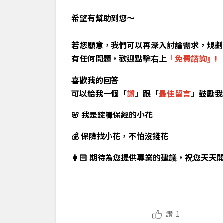
希望有幫助到您～
若您願意，我們可以再深入討論需求，規劃
有任何問題，歡迎點擊右上
『免費諮詢』!
喜歡我的回答
可以給我一個「
讚
」跟「
最佳留言
」鼓勵我
🌸 我是錠嵂保經的小花
💰 保險找小花，不怕沒錢花
👩🏻‍ 期待為您提供專業的建議，祝您天天
讚
1