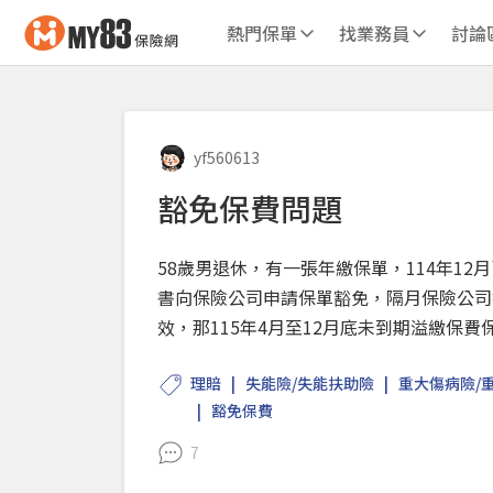
熱門保單
找業務員
討論
yf560613
豁免保費問題
58歲男退休，有一張年繳保單，114年12
書向保險公司申請保單豁免，隔月保險公司
效，那115年4月至12月底未到期溢繳保
理賠
失能險/失能扶助險
重大傷病險/
豁免保費
7