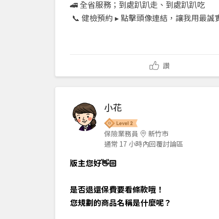
🚄 全省服務；到處趴趴走、到處趴趴吃
📞 健檢預約 ▸ 點擊頭像連結，讓我用
讚
小花
保險業務員
新竹市
通常 17 小時內回覆討論區
版主您好👋🏻
是否退還保費要看條款哦！
您規劃的商品名稱是什麼呢？