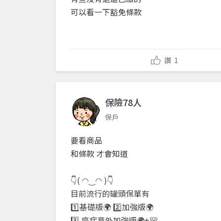
可以看一下豁免條款
讚
1
保險78人
保戶
要看商品
和條款 才會知道
👇( ◠‿◠ )👇
目前流行的罐頭保單有
1️⃣基礎版🌍 2️⃣加強版🌍
3️⃣ 癌症意外加強版🌍+🐻