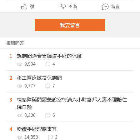
讚
不滿
留言
我要留言
相關問答
1
想詢問適合胃繞道手術的保險
9,904
4
2
移工醫療險投保詢問
9,777
7
3
情緒障礙問題急診室待滿六小時富邦人壽不理賠住
院日額
8,326
6
4
粉瘤手術理賠事宜
14,850
3