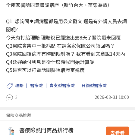
全兩家醫院同意書調病歷（新竹台大、苗栗為恭）
Q1: 想詢問🌳調病歷都是用公文發文 還是有外調人員去調
閱呢?
今天有打給理賠 理賠說已經送出去8天了醫院還未回覆
Q2醫院會集中一批病歷 在請各家保險公司領回嗎？
Q3醫院回覆病歷有時間限制嗎？ 我有看到文章說14天內
Q4延遲給付利息是從什麼時候開始計算呢
Q5是否可以打電話問醫院病歷室進度
理賠
醫療險
實支型醫療險
日額型醫療險
2
2026-03-31 10:00
保險商品推薦
醫療險熱門商品排行榜
去看看