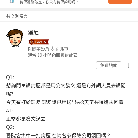
健保瀕臨破產，你只有健保夠用嗎？
共 2 則留言
湯尼
保險業務員
新北市
通常 19 小時內回覆討論區
免費諮詢
Q1:
想詢問🌳調病歷都是用公文發文 還是有外調人員去調閱
呢?
今天有打給理賠 理賠說已經送出去8天了醫院還未回覆
A1:
正常都是發文過去
Q2:
醫院會集中一批病歷 在請各家保險公司領回嗎？