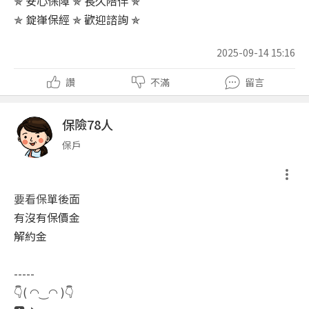
✯ 安心保障 ✯ 長久陪伴 ✯
✯ 錠嵂保經 ✯ 歡迎諮詢 ✯
2025-09-14 15:16
讚
不滿
留言
保險78人
保戶
要看保單後面
有沒有保價金
解約金
-----
👇( ◠‿◠ )👇