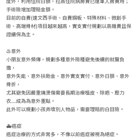
度外，利用住院日額，拉高住院病房費已達單人房費用；
手術險增加理賠金額。
目前的自費(達文西手術、自費鋼板、特殊材料、微創手
術、高端骨材)項目越來越高，實支實付規劃以高雜費且保
證續保為主。
♨️意外
小朋友意外頻傳，規劃多種意外險種避免後續的就醫負
擔，
意外失能、意外扶助金、意外實支實付、意外日額、意外
骨折，
尤其避免因嚴重燒燙傷需要長期治療植皮、除疤、壓力
衣....成為為意外重點。
此外可以規劃小孩弄壞別人物品，需要理賠的白目險。
🚑癌症
癌症治療的方式非常多，不像以前癌症被視為絕症。