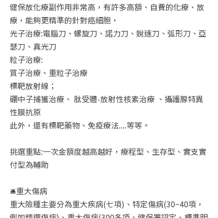
健保放化療副作用非常高，有許多高額、自費的化療、放
療，能夠更精準的針對癌細胞，
光子治療:電腦刀、螺旋刀、諾力刀、銳速刀、弧形刀、亞
瑟刀、真光刀
粒子治療:
質子治療、重粒子治療
標靶放射線；
硼中子捕獲治療、 肽受體-放射性核素治療 、攝護腺特異
性膜抗原
此外，還有標靶藥物、免疫療法....等等。
挑選重點:一次金額度越高越好，療程型、生存型、實支實
付型為輔助
🛎️重大傷病
重大險種主要分為重大疾病(七項)、特定傷病(30~40項，
例如精選傷病)、重大傷病(300多項，健保署認定、標準明