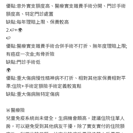
優點:意外實支額度高、醫療實支雜費手術分開、門診手術
額度高、特定門診處置
缺點:每年理賠上限、保費較高
2.🍉+🌍
🍉
優點:醫療實支雜費手術合併手術不打折、無年度理賠上限;
有癌症一次金;有骨折險
缺點:門診手術低
🌍
優點:重大傷病慢性精神病不打折、相對其他家保費相對平
準:住院+手術定額險手術定義較寬鬆
缺點:重大傷病無特定傷病
🚨醫療險
兒童免疫系統尚未健全，生病機會頗高，建議住院住單人
房，可以避免受到其他病友干擾，除了實支實付的住院額