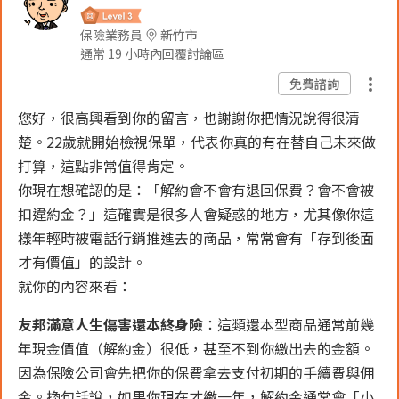
保險業務員
新竹市
通常 19 小時內回覆討論區
免費諮詢
您好，很高興看到你的留言，也謝謝你把情況說得很清
楚。22歲就開始檢視保單，代表你真的有在替自己未來做
打算，這點非常值得肯定。
你現在想確認的是：「解約會不會有退回保費？會不會被
扣違約金？」這確實是很多人會疑惑的地方，尤其像你這
樣年輕時被電話行銷推進去的商品，常常會有「存到後面
才有價值」的設計。
就你的內容來看：
友邦滿意人生傷害還本終身險
：這類還本型商品通常前幾
年現金價值（解約金）很低，甚至不到你繳出去的金額。
因為保險公司會先把你的保費拿去支付初期的手續費與佣
金。換句話說，如果你現在才繳一年，解約金通常會「小