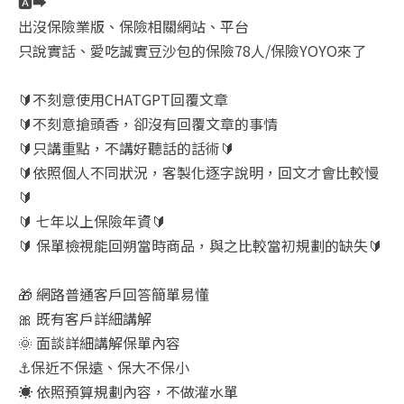
🅰️➡️
出沒保險業版、保險相關網站、平台
只說實話、愛吃誠實豆沙包的保險78人/保險YOYO來了
🔰不刻意使用CHATGPT回覆文章
🔰不刻意搶頭香，卻沒有回覆文章的事情
🔰只講重點，不講好聽話的話術🔰
🔰依照個人不同狀況，客製化逐字說明，回文才會比較慢
🔰
🔰 七年以上保險年資🔰
🔰 保單檢視能回朔當時商品，與之比較當初規劃的缺失🔰
🎁 網路普通客戶回答簡單易懂
🎀 既有客戶詳細講解
🌞 面談詳細講解保單內容
⚓保近不保遠、保大不保小
☀️ 依照預算規劃內容，不做灌水單