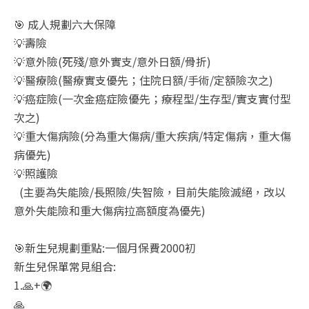
🎯 成人規劃六大保障
💡壽險
💡意外險(死殘/意外實支/意外日額/骨折)
💡醫療險(醫療實支優先；住院日額/手術/定額險次之)
💡癌症險(一次金癌症險優先；療程型/生存型/實支實付型
次之)
💡重大傷病險(分為重大傷病/重大疾病/特定傷病，重大傷
病優先)
💡照護險
(主要為失能險/長照險/失智險，目前失能險滅絕，改以
意外失能險和重大傷病拉高額度為優先)
🎯新生兒規劃重點:一個月保費2000初
新生兒保單常見組合:
1.🙏+🌍
🙏