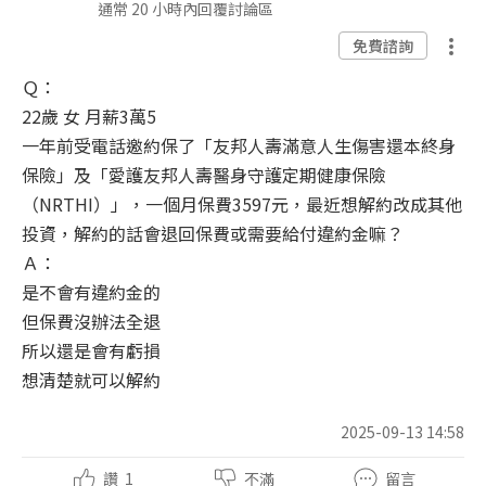
通常 20 小時內回覆討論區
免費諮詢
Ｑ：
22歲 女 月薪3萬5
一年前受電話邀約保了「友邦人壽滿意人生傷害還本終身
保險」及「愛護友邦人壽醫身守護定期健康保險
（NRTHI）」，一個月保費3597元，最近想解約改成其他
投資，解約的話會退回保費或需要給付違約金嘛？
Ａ：
是不會有違約金的
但保費沒辦法全退
所以還是會有虧損
想清楚就可以解約
2025-09-13 14:58
讚
1
不滿
留言