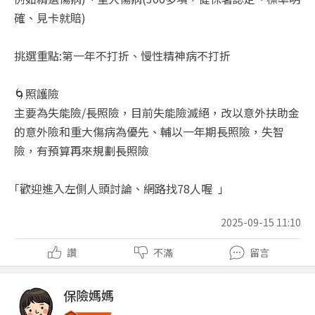
確、見卡就賠)
挑選重點:第一年不打折、慢性精神病不打折
🌀照護險
主要為失能險/長照險，目前失能險滅絕，改以意外扶助金
的意外險和重大傷病為優先、輔以一年期長照險，失智
險，有預算再來規劃長照險
｢歡迎進入左側人頭討論、網路找78人喔 ｣
2025-09-15 11:10
讚
不滿
留言
保險媽媽