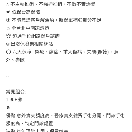
⭐ 不主動推銷、不強迫推銷、不做不實話術
🌟 低保費高保障
🎯 不隨意請客戶解舊約，新保單補強部分不足
⛄ 全台北中南跑透透
🏆 超過千位網路保戶諮詢
❄️ 出沒保險業相關網站
⭕ 六大保障 : 醫療、癌症、重大傷病、失能(照護)、意
外、壽險
--
常見組合:
1.🙏+🌍
🙏
優點:意外實支額度高、醫療實支雜費手術分開、門診手術
額度高、特定門診處置
缺點:每年理賠上限、保費較高