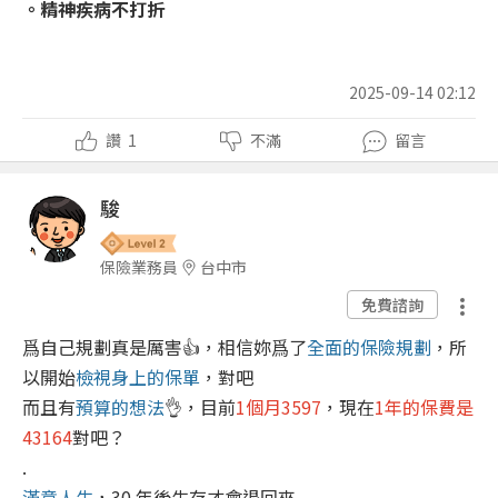
。精神疾病不打折
2025-09-14 02:12
讚
1
不滿
留言
駿
保險業務員
台中市
免費諮詢
爲自己規劃真是厲害👍，相信妳爲了
全面的保險規劃
，所
以開始
檢視身上的保單
，對吧
而且有
預算的想法
👌，目前
1個月3597
，現在
1年的保費是
43164
對吧？
.
滿意人生
，30 年後生存才會退回來