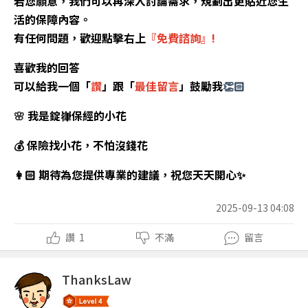
若您願意，我們可以再深入討論需求，規劃出更貼近您生
活的保障內容。
有任何問題，歡迎點擊右上
『免費諮詢』
!
喜歡我的回答
可以給我一個「
讚
」跟「
最佳留言
」鼓勵我
👏🏻
🌸
我是錠嵂保經的小花
💰
保險找小花，不怕沒錢花
👩🏻‍ 期待為您提供專業的建議，祝您天天開心✨
2025-09-13 04:08
讚
1
不滿
留言
ThanksLaw