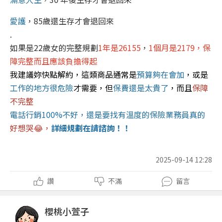
愛護
，85歲還生存才會退回來
.
如果是22歲女的完整規劃
1年是26155
，
1個月是2179，保
障完整而且應該負擔得起
我建議妳快點解約，這類商品通常是
預算夠在會加
，或是
工作的地方很危險
才需要，但
保費還是太貴了
，而且
保障
不完整
電話行銷100%不好，還是要找有溫度的保險業務員真的
好想哭😂，
詳細規劃在請諮詢！！
2025-09-14 12:28
讚
不滿
留言
櫻桃小萱子