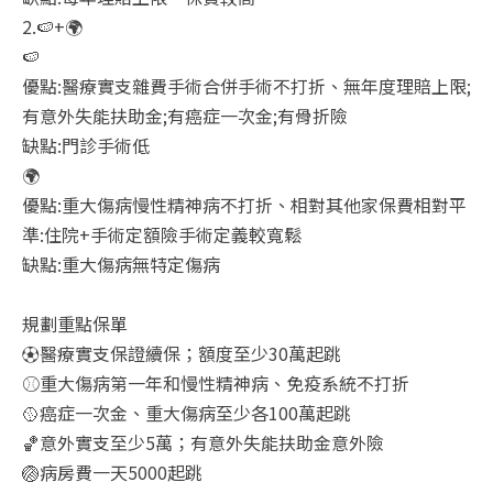
2.🍉+🌍
🍉
優點:醫療實支雜費手術合併手術不打折、無年度理賠上限;
有意外失能扶助金;有癌症一次金;有骨折險
缺點:門診手術低
🌍
優點:重大傷病慢性精神病不打折、相對其他家保費相對平
準:住院+手術定額險手術定義較寬鬆
缺點:重大傷病無特定傷病
規劃重點保單
⚽醫療實支保證續保；額度至少30萬起跳
⚾重大傷病第一年和慢性精神病、免疫系統不打折
🥎癌症一次金、重大傷病至少各100萬起跳
🏀意外實支至少5萬；有意外失能扶助金意外險
🏐病房費一天5000起跳