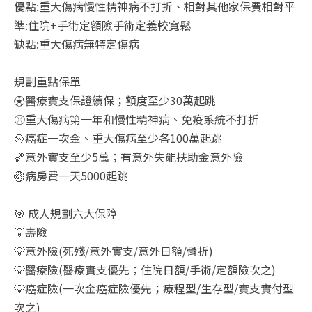
優點:重大傷病慢性精神病不打折、相對其他家保費相對平
準:住院+手術定額險手術定義較寬鬆
缺點:重大傷病無特定傷病
規劃重點保單
⚽醫療實支保證續保；額度至少30萬起跳
⚾重大傷病第一年和慢性精神病、免疫系統不打折
🥎癌症一次金、重大傷病至少各100萬起跳
🏀意外實支至少5萬；有意外失能扶助金意外險
🏐病房費一天5000起跳
🎯 成人規劃六大保障
💡壽險
💡意外險(死殘/意外實支/意外日額/骨折)
💡醫療險(醫療實支優先；住院日額/手術/定額險次之)
💡癌症險(一次金癌症險優先；療程型/生存型/實支實付型
次之)