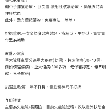
硼中子捕獲治療、 肽受體-放射性核素治療 、攝護腺特異
性膜抗原
此外，還有標靶藥物、免疫療法....等等。
挑選重點:一次金額度越高越好，療程型、生存型、實支實
付型為輔助
🛎️重大傷病
重大險種主要分為重大疾病(七項)、特定傷病(30~40項，
例如精選傷病)、重大傷病(300多項，健保署認定、標準明
確、見卡就賠)
挑選重點:第一年不打折、慢性精神病不打折
🌀照護險
主要為失能險/長照險，目前失能險滅絕，改以意外扶助金