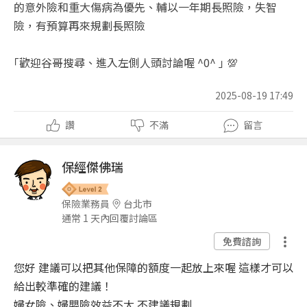
的意外險和重大傷病為優先、輔以一年期長照險，失智
險，有預算再來規劃長照險
｢歡迎谷哥搜尋、進入左側人頭討論喔 ^0^ ｣ 💯
2025-08-19 17:49
讚
不滿
留言
保經傑佛瑞
保險業務員
台北市
通常 1 天內回覆討論區
免費諮詢
您好 建議可以把其他保障的額度一起放上來喔 這樣才可以
給出較準確的建議！
婦女險、婦嬰險效益不大 不建議規劃