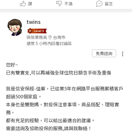
讚
不滿
留言
twins
保險業務員
台南市
通常 5 小時內回覆討論區
免費諮詢
您好~
已有雙實支,可以再補強全球住院日額含手術及重傷
我是信安保經-佳蓁，已從業5年在網路平台服務累積客戶
超過500個家庭。
本身也是雙胞媽，對投保注意事項、商品搭配、理賠實
務，
都有充足的經驗，可以給出最適合的建議。
需要諮詢及協助投保的服務,請與我聯絡！