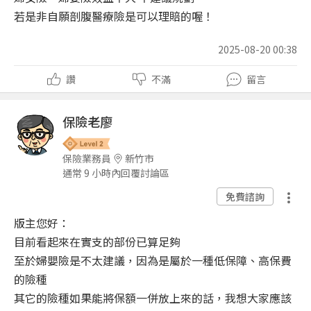
若是非自願剖腹醫療險是可以理賠的喔！
2025-08-20 00:38
讚
不滿
留言
保險老廖
保險業務員
新竹市
通常 9 小時內回覆討論區
免費諮詢
版主您好：
目前看起來在實支的部份已算足夠
至於婦嬰險是不太建議，因為是屬於一種低保障、高保費
的險種
其它的險種如果能將保額一併放上來的話，我想大家應該