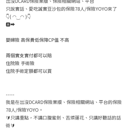
出沒DCARD保險業版、保險相關網站、平台
只說實話、愛吃誠實豆沙包的保險78人/保險YOYO來了
👇( ◠‿◠ )👇
🅰️➡️
嬰婦險 高保費低保障CP值 不高
兩個實支實付都可以賠
住院險 手術險
住院手術定額都可以買
-----
我是在出沒DCARD保險業版、保險相關網站、平台的保險
78人/保險YOYO。
🔰只講重點，不講口腹蜜劍、舌燦蓮花、只講好聽話的話
術🔰