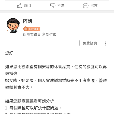
讚
1
不滿
留言
阿朗
保險業務員
新竹市
免費諮詢
您好
如果您比較希望有個安靜的休養品質，住院的額度可以再
做補強。
婦女險、婦嬰險，個人會建議您暫時先不用考慮喔，整體
效益其實不大。
如果您願意聽聽看阿朗分析：
1. 每個險種可以解決什麼問題。