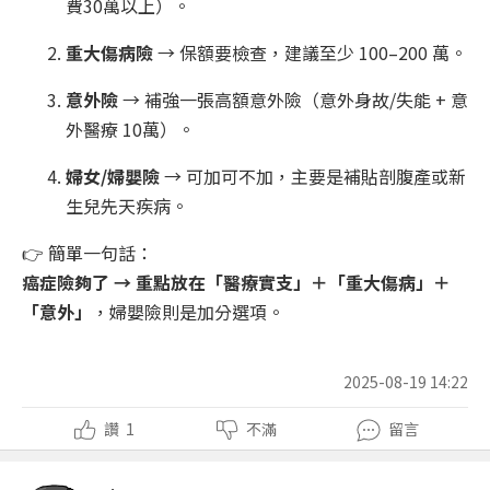
費30萬以上）。
重大傷病險
→ 保額要檢查，建議至少 100–200 萬。
意外險
→ 補強一張高額意外險（意外身故/失能 + 意
外醫療 10萬）。
婦女/婦嬰險
→ 可加可不加，主要是補貼剖腹產或新
生兒先天疾病。
👉 簡單一句話：
癌症險夠了 → 重點放在「醫療實支」＋「重大傷病」＋
「意外」
，婦嬰險則是加分選項。
2025-08-19 14:22
讚
1
不滿
留言