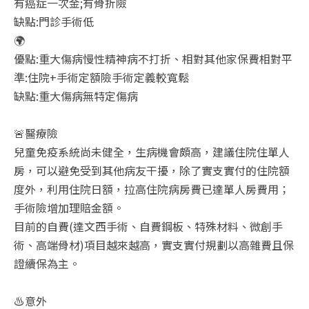
有癌症一次金;有骨折險
缺點:門診手術低
🌍
優點:重大傷病慢性精神病不打折、相對其他家保費相對平
準:住院+手術定額險手術定義較寬鬆
缺點:重大傷病無特定傷病
🚨醫療險
兒童免疫系統尚未健全，生病機會頗高，建議住院住單人
房，可以避免受到其他病友干擾，除了實支實付的住院額
度外，利用住院日額，拉高住院病房費已達單人房費用；
手術險增加理賠金額。
目前的自費(達文西手術、自費鋼板、特殊材料、微創手
術、高端骨材)項目越來越高，實支實付規劃以高雜費且保
證續保為主。
♨️意外