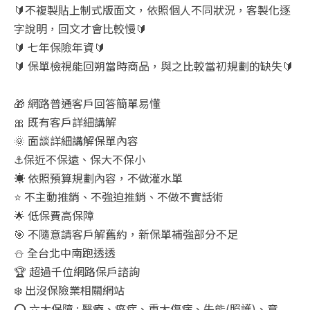
🔰不複製貼上制式版面文，依照個人不同狀況，客製化逐
字說明，回文才會比較慢🔰
🔰 七年保險年資🔰
🔰 保單檢視能回朔當時商品，與之比較當初規劃的缺失🔰
🎁 網路普通客戶回答簡單易懂
🎀 既有客戶詳細講解
🌞 面談詳細講解保單內容
⚓保近不保遠、保大不保小
☀️ 依照預算規劃內容，不做灌水單
⭐ 不主動推銷、不強迫推銷、不做不實話術
🌟 低保費高保障
🎯 不隨意請客戶解舊約，新保單補強部分不足
⛄ 全台北中南跑透透
🏆 超過千位網路保戶諮詢
❄️ 出沒保險業相關網站
⭕ 六大保障 : 醫療、癌症、重大傷病、失能(照護)、意