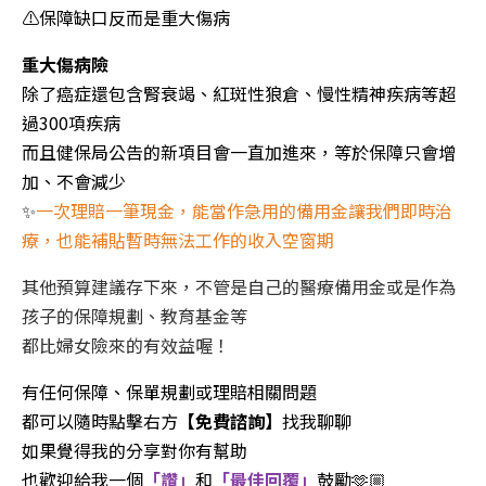
⚠️保障缺口反而是重大傷病
重大傷病險
除了癌症還包含腎衰竭、紅斑性狼倉、慢性精神疾病等超
過
300
項疾病
而且健保局公告的新項目會一直加進來，等於保障只會增
加、不會減少
✨
一次理賠一筆現金，能當作急用的備用金讓我們即時治
療，也能補貼暫時無法工作的收入空窗期
其他預算建議存下來，不管是自己的醫療備用金或是作為
孩子的保障規劃、教育基金等
都比婦女險來的有效益喔！
有任何保障、保單規劃或理賠相關問題
都可以隨時點擊右方
【免費諮詢】
找我聊聊
如果覺得我的分享對你有幫助
也歡迎給我一個
「讚」
和
「最佳回覆」
鼓勵🫶🏼