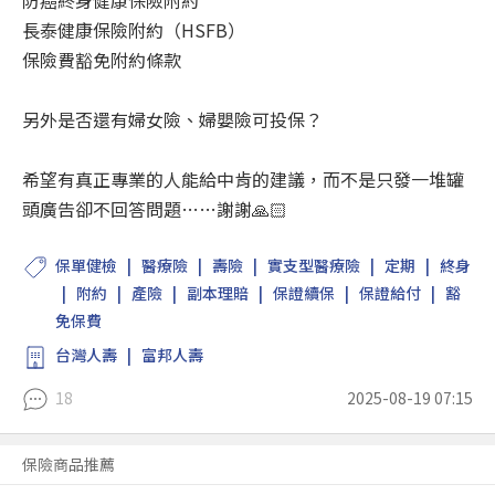
防癌終身健康保險附約
長泰健康保險附約（HSFB）
保險費豁免附約條款
另外是否還有婦女險、婦嬰險可投保？
希望有真正專業的人能給中肯的建議，而不是只發一堆罐
頭廣告卻不回答問題……謝謝🙏🏻
保單健檢
醫療險
壽險
實支型醫療險
定期
終身
附約
產險
副本理賠
保證續保
保證給付
豁
免保費
台灣人壽
富邦人壽
18
2025-08-19 07:15
保險商品推薦