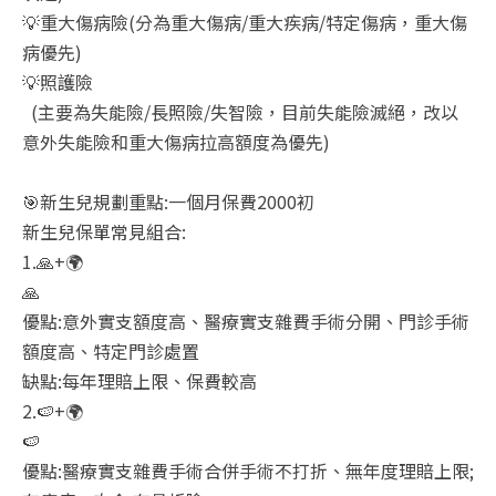
💡重大傷病險(分為重大傷病/重大疾病/特定傷病，重大傷
病優先)
💡照護險
(主要為失能險/長照險/失智險，目前失能險滅絕，改以
意外失能險和重大傷病拉高額度為優先)
🎯新生兒規劃重點:一個月保費2000初
新生兒保單常見組合:
1.🙏+🌍
🙏
優點:意外實支額度高、醫療實支雜費手術分開、門診手術
額度高、特定門診處置
缺點:每年理賠上限、保費較高
2.🍉+🌍
🍉
優點:醫療實支雜費手術合併手術不打折、無年度理賠上限;