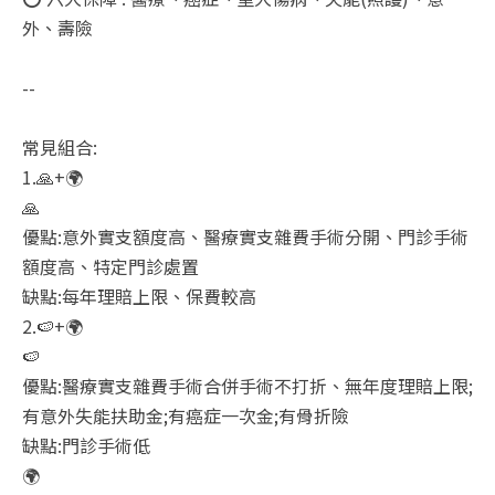
外、壽險
--
常見組合:
1.🙏+🌍
🙏
優點:意外實支額度高、醫療實支雜費手術分開、門診手術
額度高、特定門診處置
缺點:每年理賠上限、保費較高
2.🍉+🌍
🍉
優點:醫療實支雜費手術合併手術不打折、無年度理賠上限;
有意外失能扶助金;有癌症一次金;有骨折險
缺點:門診手術低
🌍