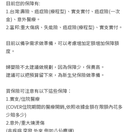
目前您的保障有:
1.台灣:壽險、癌症險(療程型)、實支實付、癌症險(一次
金)、意外醫療。
2.富邦:重大傷病、失能險、癌症險(療程型)、實支實付。
目前以備孕需求做準備，可以考慮增加定額增加保障額
度。
婦嬰險不太建議做規劃，因為保障少，保費高。
建議可以把預算留下來，為新生兒保險做準備。
買保險可注意有以下這些保障：
1.實支/住院醫療
(COVER住院期間的醫療開銷,依照收據金額在限額內花多
少賠多少)
2.意外/重大燒燙傷
(非疾病 突發 外來 例如八仙塵爆)