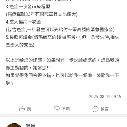
3.癌症一次金or療程型
(癌症蟬聯35年死因冠軍且支出龐大)
4.重大傷病一次金
(包含癌症,一旦發生可以先給付一筆高額的緊急醫療金)
5.長照照護金(請瑪麗亞的錢 機率最小,但一旦發生時,損失
是最大的支出)
以上是給您的建議，如果想進一步討論或諮詢，請點我頭
像主動諮詢，謝謝您!!
如果覺得我回答得不錯，也可以給我一個讚，鼓勵我一下
喔!!
2025-08-19 09:15
讚
不滿
留言
湯尼