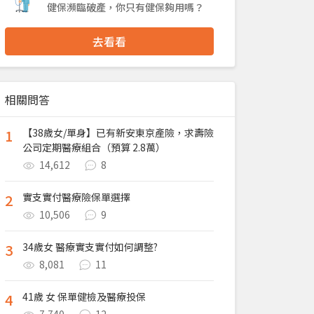
健保瀕臨破產，你只有健保夠用嗎？
去看看
相關問答
1
【38歲女/單身】已有新安東京產險，求壽險
公司定期醫療組合（預算 2.8萬）
14,612
8
2
實支實付醫療險保單選擇
10,506
9
3
34歲女 醫療實支實付如何調整?
8,081
11
4
41歲 女 保單健檢及醫療投保