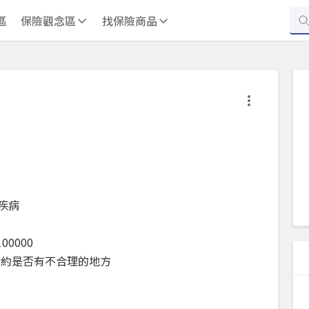
區
保險觀念區
找保險商品
疾病
0000
附約是否有不合理的地方