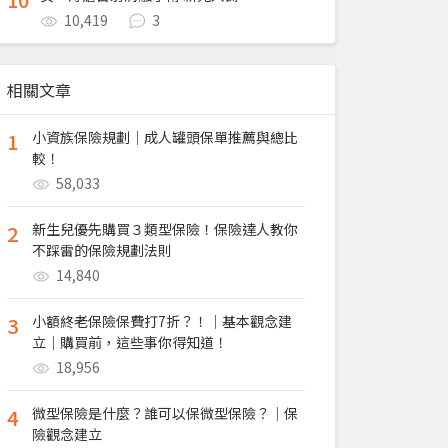
10,419
3
相關文章
1
小資族保險規劃｜成人罐頭保單推薦與總比
較！
58,033
2
新生兒優先購買３類型保險！保險達人教你
不踩雷的保險規劃法則
14,840
3
小額終老保險保費打7折？！｜基本觀念建
立｜購買前，這些事你得知道！
18,956
4
微型保險是什麼？誰可以保微型保險？｜保
險觀念建立