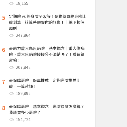
18,155
5
定期險 vs 終身險全破解！還覺得買終身險比
較划算，這篇將顛覆你的想像！｜聰明投保
原則
247,864
6
最給力重大傷疾病險｜基本觀念｜重大傷病
險、重大疾病險傻傻分不清楚嗎？！看這篇
就夠！
207,842
7
最保障壽險｜保單推薦｜定期壽險推薦比
較，一篇就懂！
189,892
8
最保障壽險｜基本觀念｜壽險額度怎麼算？
我該買多少壽險？
154,724