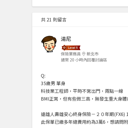
共 21 則留言
湯尼
保險業務員
新北市
通常 20 小時內回覆討論區
Q:
35歲男 單身
科技業工程師，平時不常出門，兩點一線
BMI正常，但有些微三高，無發生重大身體
遠雄人壽雄安心終身保險－２０年期(FX6) 10
此保單已繳多年總費用約為3萬6，想請問