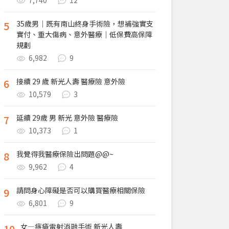
7,740
12
5
35歲男｜既有南山終身手術險，想補強實支
實付、重大傷病、意外醫療｜低保費高保障
規劃
6,982
9
6
接續 29 歲 新光人壽 醫療險 意外險
10,579
3
7
延續 29歲 男 新光 意外險 醫療險
10,373
1
8
我覺得我醫療保險出問題@@~
9,962
4
9
請問身心障礙是否可以購買醫療相關保險
6,801
9
10
女—痔瘡雷射消融手術 新光人壽