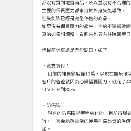
都沒有買到地雷商品，所以並沒有不合理的
主要的保費壓力都來自於終身失能導致，
但失能險已經是完全停售的商品，
如果沒有保費壓力的產生，主約不建議做變
真的如果想調整，看起來也只有
住院醫療日
但目前保單還是有些缺口，如下
・實支實付：
目前的雜費額度僅12萬，以現在醫療環境
客戶的爸爸就因為心臟需要開刀，就花了40
ＯＶＥＲ到80％
・防癌險：
現有的防癌險是療程給付的，目前市場是
行，一次金能夠靈活的運用在這昂貴的治療
加。