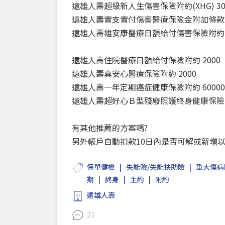
遠雄人壽超級新人生傷害保險附約(XHG) 300
遠雄人壽實支實付傷害醫療保險金附加條款 3
遠雄人壽雄安康醫療日額給付傷害保險附約 
遠雄人壽住院醫療日額給付保險附約 2000
遠雄人壽真安心醫療保險附約 2000
遠雄人壽一年定期癌症健康保險附約 60000
遠雄人壽超好心Ｂ型殘廢照護終身健康保險附約(
有其他推薦的方案嗎?
另外帳戶自動扣款10日內是否可解或新增以
保單健檢
失能險/失能扶助險
重大傷病
期
終身
主約
附約
遠雄人壽
21