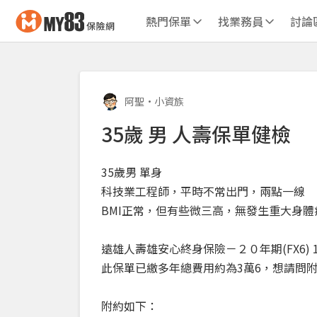
熱門保單
找業務員
討論
阿聖
•
小資族
35歲 男 人壽保單健檢
35歲男 單身
科技業工程師，平時不常出門，兩點一線
BMI正常，但有些微三高，無發生重大身體
遠雄人壽雄安心終身保險－２０年期(FX6) 10
此保單已繳多年總費用約為3萬6，想請問
附約如下：