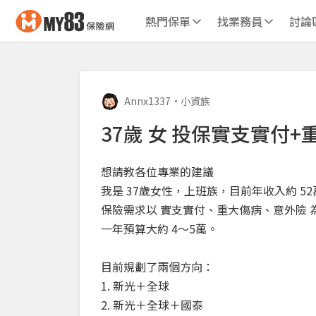
熱門保單
找業務員
討論
Annx1337
•
小資族
37歲 女 投保實支實付+
想請教各位專業的建議
我是 37歲女性，上班族，目前年收入約 52
保險需求以 實支實付、重大傷病、意外險 
一年預算大約 4～5萬。
目前規劃了兩個方向：
1. 新光＋全球
2. 新光＋全球＋國泰