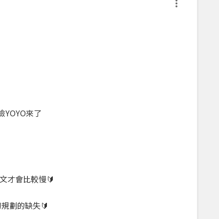
險YOYO來了

文才會比較慢🔰
規劃的缺失🔰