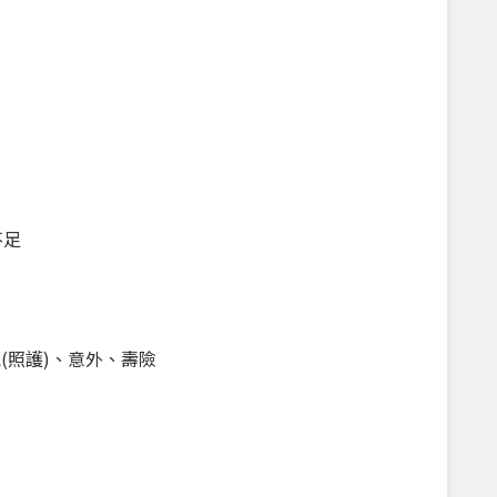
不足
能(照護)、意外、壽險