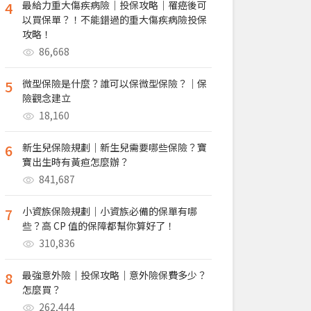
4
最給力重大傷疾病險｜投保攻略｜罹癌後可
以買保單？！不能錯過的重大傷疾病險投保
攻略！
86,668
5
微型保險是什麼？誰可以保微型保險？｜保
險觀念建立
18,160
6
新生兒保險規劃｜新生兒需要哪些保險？寶
寶出生時有黃疸怎麼辦？
841,687
7
小資族保險規劃｜小資族必備的保單有哪
些？高 CP 值的保障都幫你算好了！
310,836
8
最強意外險｜投保攻略｜意外險保費多少？
怎麼買？
262,444