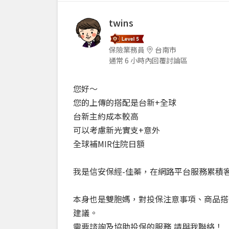
twins
保險業務員
台南市
通常 6 小時內回覆討論區
您好～
您的上傳的搭配是台新+全球
台新主約成本較高
可以考慮新光實支+意外
全球補MIR住院日額
我是信安保經-佳蓁，在網路平台服務累積客
本身也是雙胞媽，對投保注意事項、商品搭
建議。
需要諮詢及協助投保的服務,請與我聯絡！