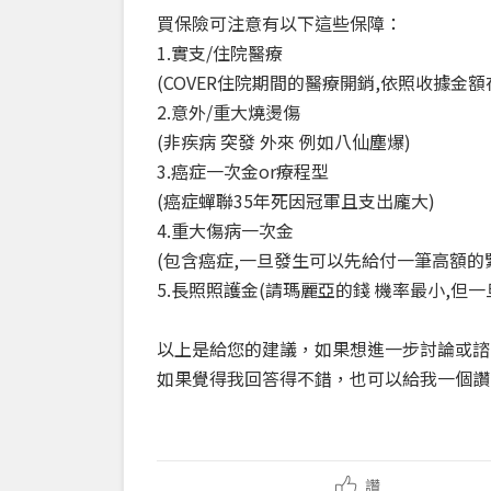
買保險可注意有以下這些保障：
1.實支/住院醫療
(COVER住院期間的醫療開銷,依照收據金
2.意外/重大燒燙傷
(非疾病 突發 外來 例如八仙塵爆)
3.癌症一次金or療程型
(癌症蟬聯35年死因冠軍且支出龐大)
4.重大傷病一次金
(包含癌症,一旦發生可以先給付一筆高額的
5.長照照護金(請瑪麗亞的錢 機率最小,但
以上是給您的建議，如果想進一步討論或諮
如果覺得我回答得不錯，也可以給我一個讚
讚