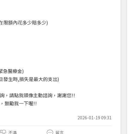
額在限額內花多少賠多少)
緊急醫療金)
一旦發生時,損失是最大的支出)
詢，請點我頭像主動諮詢，謝謝您!!
，鼓勵我一下喔!!
2026-01-19 09:31
不滿
留言