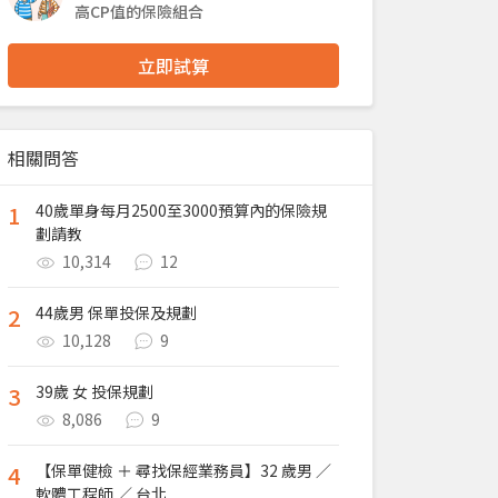
高CP值的保險組合
立即試算
相關問答
1
40歲單身每月2500至3000預算內的保險規
劃請教
10,314
12
2
44歲男 保單投保及規劃
10,128
9
3
39歲 女 投保規劃
8,086
9
4
【保單健檢 ＋ 尋找保經業務員】32 歲男 ／
軟體工程師 ／ 台北