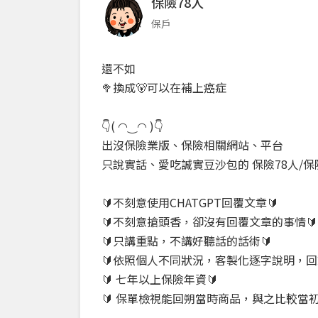
保險78人
保戶
還不如
🥦換成🐻可以在補上癌症
👇( ◠‿◠ )👇
出沒保險業版、保險相關網站、平台
只說實話、愛吃誠實豆沙包的 保險78人/保
🔰不刻意使用CHATGPT回覆文章🔰
🔰不刻意搶頭香，卻沒有回覆文章的事情
🔰只講重點，不講好聽話的話術🔰
🔰依照個人不同狀況，客製化逐字說明，回
🔰 七年以上保險年資🔰
🔰 保單檢視能回朔當時商品，與之比較當初