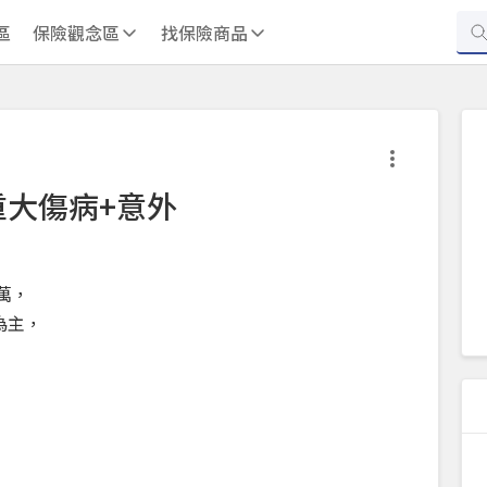
區
保險觀念區
找保險商品
重大傷病+意外
萬，
為主，