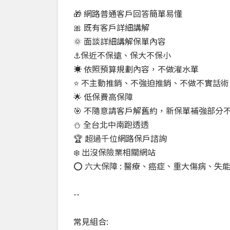
🎁 網路普通客戶回答簡單易懂
🎀 既有客戶詳細講解
🌞 面談詳細講解保單內容
⚓保近不保遠、保大不保小
☀️ 依照預算規劃內容，不做灌水單
⭐ 不主動推銷、不強迫推銷、不做不實話術
🌟 低保費高保障
🎯 不隨意請客戶解舊約，新保單補強部分
⛄ 全台北中南跑透透
🏆 超過千位網路保戶諮詢
❄️ 出沒保險業相關網站
⭕ 六大保障 : 醫療、癌症、重大傷病、失
--
常見組合: