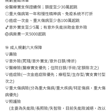
⚽醫療實支保證續保；額度至少30萬起跳
⚾重大傷病第一年和慢性精神病、免疫系統不打折
🥎癌症一次金、重大傷病至少各100萬起跳
🏀意外實支至少5萬；有意外失能扶助金意外險
🏐病房費一天5000起跳
🎯 成人規劃六大保障
💡壽險
💡意外險(死殘/意外實支/意外日額/骨折)
💡醫療險(醫療實支優先；住院日額/手術/定額險次之)
💡癌症險(一次金癌症險優先；療程型/生存型/實支實付型
次之)
💡重大傷病險(分為重大傷病/重大疾病/特定傷病，重大傷
病優先)
💡照護險
(主要為失能險/長照險/失智險，目前失能險滅絕，改以