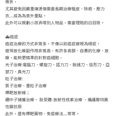
骨折，
尤其避免因嚴重燒燙傷需要長期治療植皮、除疤、壓力
衣....成為為意外重點。
此外可以規劃小孩弄壞別人物品，需要理賠的白目險。
🚑癌症
癌症治療的方式非常多，不像以前癌症被視為絕症。
健保放化療副作用非常高，有許多高額、自費的化療、放
療，能夠更精準的針對癌細胞，
光子治療:電腦刀、螺旋刀、諾力刀、銳速刀、弧形刀、亞
瑟刀、真光刀
粒子治療:
質子治療、重粒子治療
標靶放射線；
硼中子捕獲治療、 肽受體-放射性核素治療 、攝護腺特異
性膜抗原
此外，還有標靶藥物、免疫療法....等等。