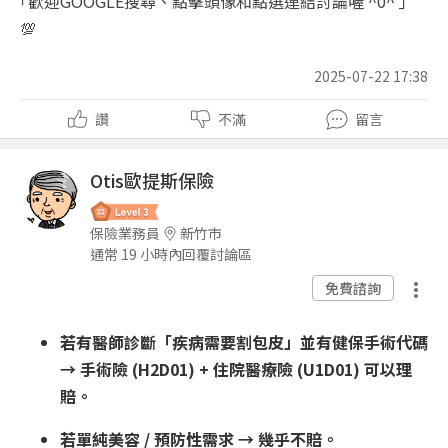
｢歡迎GOOGLE搜尋、點擊頭像和點選連結討論喔 ^0^ ｣
💯
2025-07-22 17:38
讚
不滿
留言
Otis歐提斯保險
保險業務員
新竹市
通常 19 小時內回覆討論區
免費諮詢
若有醫師診斷「疾病需要割包皮」並有健保手術代碼
→ 手術險 (H2D01) + 住院醫療險 (U1D01) 可以理
賠。
若單純美容 / 預防性需求 → 幾乎不賠。