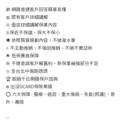
🎁 網路普通客戶回答簡單易懂
🎀 既有客戶詳細講解
🌞 面談詳細講解保單內容
⚓保近不保遠、保大不保小
☀️ 依照預算規劃內容，不做灌水單
⭐ 不主動推銷、不強迫推銷、不做不實話術
🌟 低保費高保障
🎯 不隨意請客戶解舊約，新保單補強部分不足
⛄ 全台北中南跑透透
🏆 超過千位網路保戶諮詢
❄️ 出沒DCARD保險業版
⭕ 六大保障 : 醫療、癌症、重大傷病、失能(照護)、意
外、壽險
--