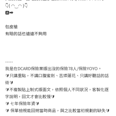
👇( ◠‿◠ )👇
🅰️➡️
包皮槍
有賠的話也遠遠不夠用
-----
我是在DCARD保險業版出沒的保險78人/保險YOYO。
🔰只講重點，不講口腹蜜劍、舌燦蓮花、只講好聽話的話
術🔰
🔰不複製貼上制式版面文，依照個人不同狀況，客製化逐
字說明，回文才會比較慢🔰
🔰 七年保險年資🔰
🔰 保單檢視能回朔當時商品，與之比較當初規劃的缺失🔰