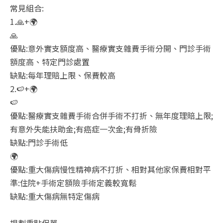
常見組合:
1.🙏+🌍
🙏
優點:意外實支額度高、醫療實支雜費手術分開、門診手術
額度高、特定門診處置
缺點:每年理賠上限、保費較高
2.🍉+🌍
🍉
優點:醫療實支雜費手術合併手術不打折、無年度理賠上限;
有意外失能扶助金;有癌症一次金;有骨折險
缺點:門診手術低
🌍
優點:重大傷病慢性精神病不打折、相對其他家保費相對平
準:住院+手術定額險手術定義較寬鬆
缺點:重大傷病無特定傷病
規劃重點保單