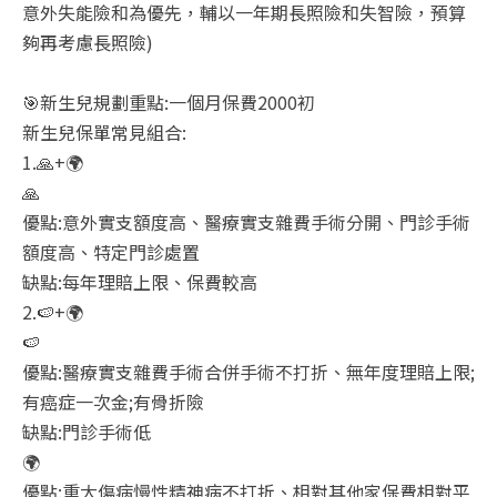
意外失能險和為優先，輔以一年期長照險和失智險，預算
夠再考慮長照險)
🎯新生兒規劃重點:一個月保費2000初
新生兒保單常見組合:
1.🙏+🌍
🙏
優點:意外實支額度高、醫療實支雜費手術分開、門診手術
額度高、特定門診處置
缺點:每年理賠上限、保費較高
2.🍉+🌍
🍉
優點:醫療實支雜費手術合併手術不打折、無年度理賠上限;
有癌症一次金;有骨折險
缺點:門診手術低
🌍
優點:重大傷病慢性精神病不打折、相對其他家保費相對平