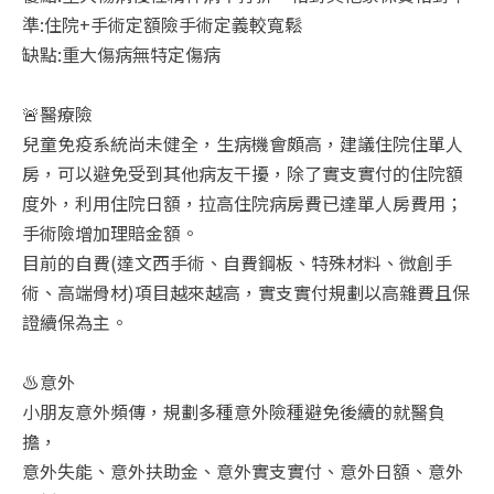
準:住院+手術定額險手術定義較寬鬆
缺點:重大傷病無特定傷病
🚨醫療險
兒童免疫系統尚未健全，生病機會頗高，建議住院住單人
房，可以避免受到其他病友干擾，除了實支實付的住院額
度外，利用住院日額，拉高住院病房費已達單人房費用；
手術險增加理賠金額。
目前的自費(達文西手術、自費鋼板、特殊材料、微創手
術、高端骨材)項目越來越高，實支實付規劃以高雜費且保
證續保為主。
♨️意外
小朋友意外頻傳，規劃多種意外險種避免後續的就醫負
擔，
意外失能、意外扶助金、意外實支實付、意外日額、意外