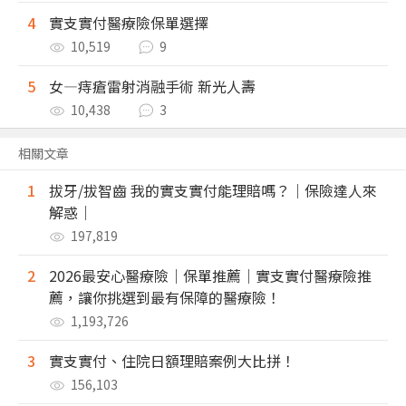
4
實支實付醫療險保單選擇
10,519
9
5
女—痔瘡雷射消融手術 新光人壽
10,438
3
相關文章
1
拔牙/拔智齒 我的實支實付能理賠嗎？｜保險達人來
解惑｜
197,819
2
2026最安心醫療險｜保單推薦｜實支實付醫療險推
薦，讓你挑選到最有保障的醫療險！
1,193,726
3
實支實付、住院日額理賠案例大比拼！
156,103