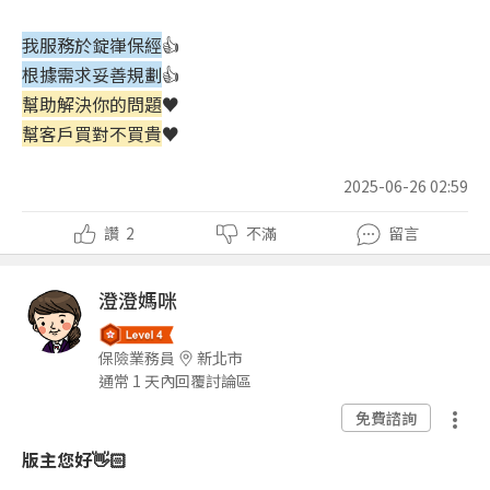
我服務於錠嵂保經
👍
根據需求妥善規劃
👍
幫助解決你的問題
♥️
幫客戶買對不買貴
♥️
2025-06-26 02:59
讚
2
不滿
留言
澄澄媽咪
保險業務員
新北市
通常 1 天內回覆討論區
免費諮詢
版主您好👋🏻