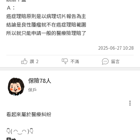
Ａ：
癌症理賠原則是以病理切片報告為主
結論是良性腫瘤就不在癌症理賠範圍
所以就只能申請一般的醫療險理賠了
2025-06-27 10:28
讚
2
不滿
留言
保險78人
保戶
看起來屬於醫療糾紛
👇( ◠‿◠ )👇
🅰️➡️