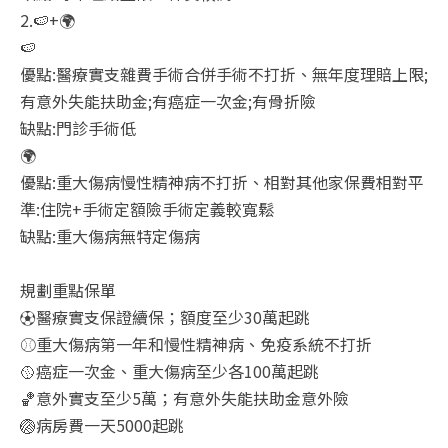
2.🍉+🌍
🍉
優點:醫療實支雜費手術合併手術不打折、無年度理賠上限;
有意外失能扶助金;有癌症一次金;有骨折險
缺點:門診手術低
🌍
優點:重大傷病慢性精神病不打折、相對其他家保費相對平
準:住院+手術定額險手術定義較寬鬆
缺點:重大傷病無特定傷病
規劃重點保單
⚽醫療實支保證續保；額度至少30萬起跳
⚾重大傷病第一年和慢性精神病、免疫系統不打折
🥎癌症一次金、重大傷病至少各100萬起跳
🏀意外實支至少5萬；有意外失能扶助金意外險
🏐病房費一天5000起跳