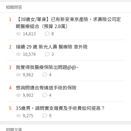
相關問答
1
【38歲女/單身】已有新安東京產險，求壽險公司定
期醫療組合（預算 2.8萬）
14,613
8
2
接續 29 歲 新光人壽 醫療險 意外險
10,579
3
3
我覺得我醫療保險出問題@@~
9,962
4
4
想詢問適合胃繞道手術的保險
9,902
4
5
35歲男，請問實支雜費及手術費如何提高？
9,275
9
相關文章