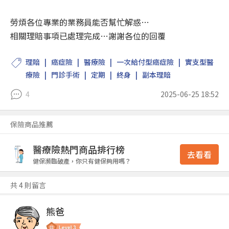
勞煩各位專業的業務員能否幫忙解惑…
相關理賠事項已處理完成…謝謝各位的回覆
理賠
癌症險
醫療險
一次給付型癌症險
實支型醫
療險
門診手術
定期
終身
副本理賠
4
2025-06-25 18:52
保險商品推薦
醫療險熱門商品排行榜
去看看
健保瀕臨破產，你只有健保夠用嗎？
共 4 則留言
熊爸