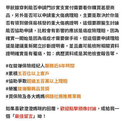
甲狀腺穿刺能否申請門診實支實付需要看你購買甚麼商
品，另外是否可以申請重大傷病理賠，主要是取決於你是
否有領到健保局核發的重大傷病證明，這個要跟醫生討論
能否協助申請，比較會有影響的應該是癌症險理賠，因為
確實一開始是因為癌症才需要做手術，但這個要申請理賠
還是建議重新開立診斷證明書，並且盡可能檢附相關資料
證明確實是有罹癌，如：病歷資料或是其他檢查報告等。
#在錠嵂保險經紀人
服務近6年時間
#累積
五百位以上客戶
#協助爭取
超過五百萬以上理賠
#榮獲
錠嵂服務品質獎
#買保險及各大媽媽
網路社團推薦業務
如果喜歡澄澄媽咪的回覆，
歡迎點擊頭像討論
，或給我一
個「
最佳留言
」呦！