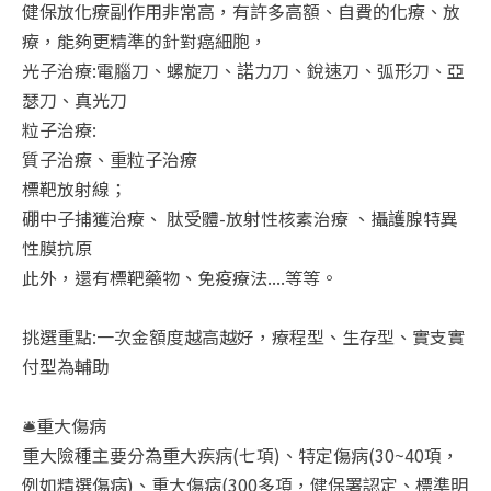
健保放化療副作用非常高，有許多高額、自費的化療、放
療，能夠更精準的針對癌細胞，
光子治療:電腦刀、螺旋刀、諾力刀、銳速刀、弧形刀、亞
瑟刀、真光刀
粒子治療:
質子治療、重粒子治療
標靶放射線；
硼中子捕獲治療、 肽受體-放射性核素治療 、攝護腺特異
性膜抗原
此外，還有標靶藥物、免疫療法....等等。
挑選重點:一次金額度越高越好，療程型、生存型、實支實
付型為輔助
🛎️重大傷病
重大險種主要分為重大疾病(七項)、特定傷病(30~40項，
例如精選傷病)、重大傷病(300多項，健保署認定、標準明