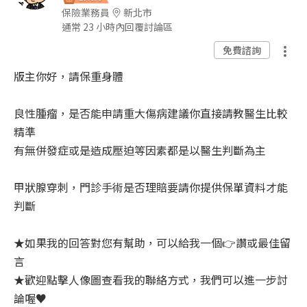
保險業務員
新北市
通常 23 小時內回覆討論區
免費諮詢
版主你好，請保重身體
良性腫瘤，是否能申請重大傷病建議你直接請教醫生比較
精準
有無併發症或是造成壓迫等因素都是以醫生判斷為主
甲狀腺穿刺，
門診手術是否理賠要請你提供保單資料才能
判斷
★如果我的回答對您有幫助，可以給我一個👉讚或最佳留
言
★歡迎點擊人像圖查看我的聯絡方式，我們可以進一步討
論喔♥️