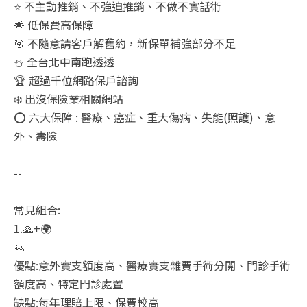
⭐ 不主動推銷、不強迫推銷、不做不實話術
🌟 低保費高保障
🎯 不隨意請客戶解舊約，新保單補強部分不足
⛄ 全台北中南跑透透
🏆 超過千位網路保戶諮詢
❄️ 出沒保險業相關網站
⭕ 六大保障 : 醫療、癌症、重大傷病、失能(照護)、意
外、壽險
--
常見組合:
1.🙏+🌍
🙏
優點:意外實支額度高、醫療實支雜費手術分開、門診手術
額度高、特定門診處置
缺點:每年理賠上限、保費較高