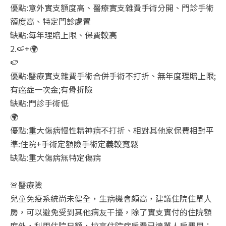
優點:意外實支額度高、醫療實支雜費手術分開、門診手術
額度高、特定門診處置
缺點:每年理賠上限、保費較高
2.🍉+🌍
🍉
優點:醫療實支雜費手術合併手術不打折、無年度理賠上限;
有癌症一次金;有骨折險
缺點:門診手術低
🌍
優點:重大傷病慢性精神病不打折、相對其他家保費相對平
準:住院+手術定額險手術定義較寬鬆
缺點:重大傷病無特定傷病
🚨醫療險
兒童免疫系統尚未健全，生病機會頗高，建議住院住單人
房，可以避免受到其他病友干擾，除了實支實付的住院額
度外，利用住院日額，拉高住院病房費已達單人房費用；