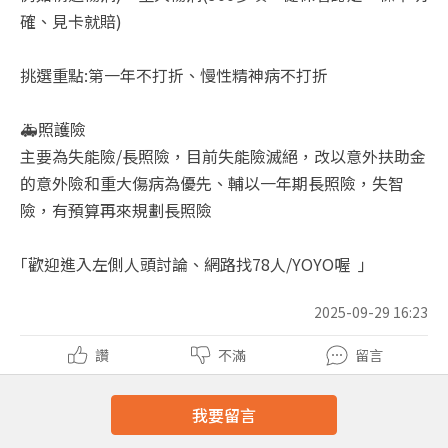
確、見卡就賠)
挑選重點:第一年不打折、慢性精神病不打折
🚑照護險
主要為失能險/長照險，目前失能險滅絕，改以意外扶助金
的意外險和重大傷病為優先、輔以一年期長照險，失智
險，有預算再來規劃長照險
｢歡迎進入左側人頭討論、網路找78人/YOYO喔 ｣
2025-09-29 16:23
讚
不滿
留言
我要留言