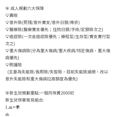
🎯 成人規劃六大保障
💡壽險
💡意外險(死殘/意外實支/意外日額/骨折)
💡醫療險(醫療實支優先；住院日額/手術/定額險次之)
💡癌症險(一次金癌症險優先；療程型/生存型/實支實付型
次之)
💡重大傷病險(分為重大傷病/重大疾病/特定傷病，重大傷
病優先)
💡照護險
(主要為失能險/長照險/失智險，目前失能險滅絕，改以
意外失能險和重大傷病拉高額度為優先)
🎯新生兒規劃重點:一個月保費2000初
新生兒保單常見組合:
1.🙏+🌍
🙏