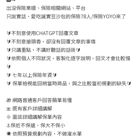
出沒保險業版、保險相關網站、平台
只說實話、愛吃誠實豆沙包的保險78人/保險YOYO來了
🔰不刻意使用CHATGPT回覆文章
🔰不刻意搶頭香，卻沒有回覆文章的事情
🔰只講重點，不講好聽話的話術🔰
🔰依照個人不同狀況，客製化逐字說明，回文才會比較慢
🔰
🔰 七年以上保險年資🔰
🔰 保單檢視能回朔當時商品，與之比較當初規劃的缺失🔰
🎁 網路普通客戶回答簡單易懂
🎀 既有客戶詳細講解
🌞 面談詳細講解保單內容
⚓保近不保遠、保大不保小
☀️ 依照預算規劃內容，不做灌水單