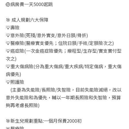
🏐病房費一天5000起跳
🎯 成人規劃六大保障
💡壽險
💡意外險(死殘/意外實支/意外日額/骨折)
💡醫療險(醫療實支優先；住院日額/手術/定額險次之)
💡癌症險(一次金癌症險優先；療程型/生存型/實支實付型
次之)
💡重大傷病險(分為重大傷病/重大疾病/特定傷病，重大傷
病優先)
💡照護險
(主要為失能險/長照險/失智險，目前失能險滅絕，改以
意外失能險和為優先，輔以一年期長照險和失智險，預算
夠再考慮長照險)
🎯新生兒規劃重點:一個月保費2000初
🚨醫療險