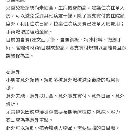
兒童免疫系統尚未健全，生病機會頗高，建議住院住單人
房，可以避免受到其他病友干擾，除了實支實付的住院額
度外，利用住院日額，拉高住院病房費已達單人房費用；
手術險增加理賠金額。
目前的自費(達文西手術、自費鋼板、特殊材料、微創手
術、高端骨材)項目越來越高，實支實付規劃以高雜費且保
證續保為主。
♨️意外
小朋友意外頻傳，規劃多種意外險種避免後續的就醫負
擔，
意外失能、意外扶助金、意外實支實付、意外日額、意外
骨折，
尤其避免因嚴重燒燙傷需要長期治療植皮、除疤、壓力
衣....成為為意外重點。
此外可以規劃小孩弄壞別人物品，需要理賠的白目險。