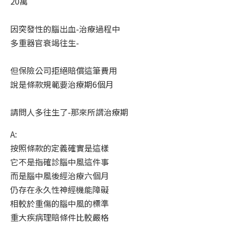
20萬
因突發性的腦出血-治療過程中
多重器官衰竭往生-
但保險公司拒絕賠償這筆費用
說是條款規範要治療期6個月
請問人多往生了-那來所謂治療期
A:
按照條款的定義確實是這樣
它不是指確診腦中風這件事
而是腦中風後經治療六個月
仍存在永久性神經機能障礙
相較於重傷的腦中風的標準
重大疾病理賠條件比較嚴格