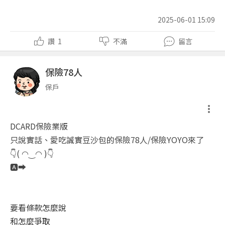
2025-06-01 15:09
讚
1
不滿
留言
保險78人
保戶
DCARD保險業版
只說實話、愛吃誠實豆沙包的保險78人/保險YOYO來了
👇( ◠‿◠ )👇
🅰️➡️
要看條款怎麼說
和怎麼爭取