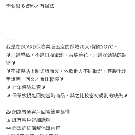
需要很多資料才有辦法
-----
我是在DCARD保險業版出沒的保險78人/保險YOYO。
🔰只講重點，不講口腹蜜劍、舌燦蓮花、只講好聽話的話
術🔰
🔰不複製貼上制式版面文，依照個人不同狀況，客製化逐
字說明，回文才會比較慢🔰
🔰 七年保險年資🔰
🔰 保單檢視能回朔當時商品，與之比較當初規劃的缺失🔰
🎁 網路普通客戶回答簡單易懂
🎀 既有客戶詳細講解
🌞 面談詳細講解保單內容