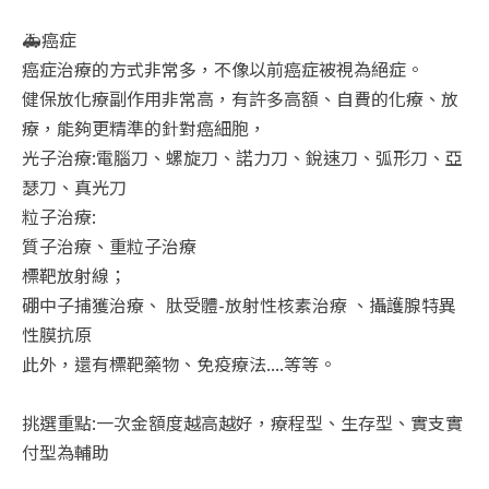
🚑癌症
癌症治療的方式非常多，不像以前癌症被視為絕症。
健保放化療副作用非常高，有許多高額、自費的化療、放
療，能夠更精準的針對癌細胞，
光子治療:電腦刀、螺旋刀、諾力刀、銳速刀、弧形刀、亞
瑟刀、真光刀
粒子治療:
質子治療、重粒子治療
標靶放射線；
硼中子捕獲治療、 肽受體-放射性核素治療 、攝護腺特異
性膜抗原
此外，還有標靶藥物、免疫療法....等等。
挑選重點:一次金額度越高越好，療程型、生存型、實支實
付型為輔助