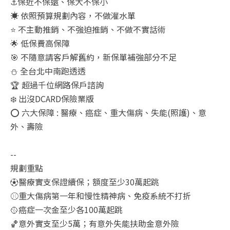
⚓保近不保遠、保大不保小
☀️ 依照預算規劃內容，不做灌水單
⭐ 不主動推銷、不強迫推銷、不做不實話術
🌟 低保費高保障
🎯 不隨意請客戶解舊約，新保單補強部分不足
⛄ 全台北中南跑透透
🏆 超過千位網路保戶諮詢
❄️ 出沒DCARD保險業版
⭕ 六大保障 : 醫療、癌症、重大傷病、失能(照護)、意
外、壽險
--
規劃重點
⚽醫療實支保證續保；額度至少30萬起跳
⚾重大傷病第一年和慢性精神病、免疫系統不打折
🥎癌症一次金至少各100萬起跳
🏀意外實支至少5萬；有意外失能扶助金意外險