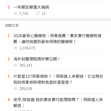
5
一年期定期重大傷病
7,750
12
相關文章
1
2026最安心醫療險｜保單推薦｜實支實付醫療險推
薦，讓你挑選到最有保障的醫療險！
1,194,075
2
海外就醫理賠兩步驟公開！
305,143
3
什麼是227保單條款？｜保險達人來解惑｜它出現在
我的保單條款裡對我是好還是壞？
289,539
4
拔牙/拔智齒 我的實支實付能理賠嗎？｜保險達人來
解惑｜