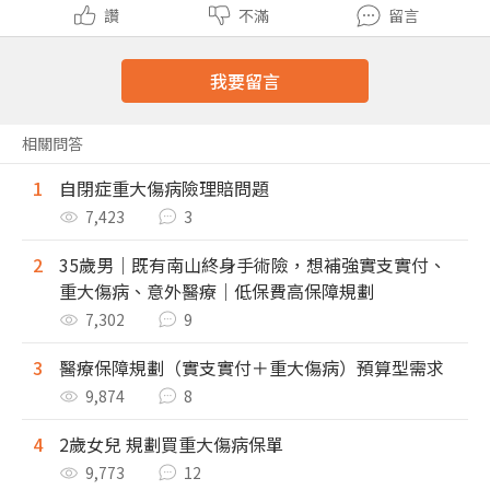
讚
不滿
留言
我要留言
相關問答
1
自閉症重大傷病險理賠問題
7,423
3
2
35歲男｜既有南山終身手術險，想補強實支實付、
重大傷病、意外醫療｜低保費高保障規劃
7,302
9
3
醫療保障規劃（實支實付＋重大傷病）預算型需求
9,874
8
4
2歲女兒 規劃買重大傷病保單
9,773
12