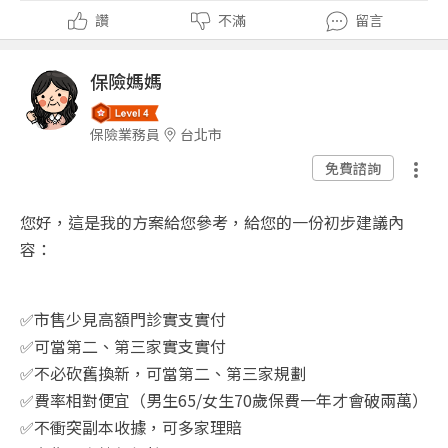
讚
不滿
留言
保險媽媽
保險業務員
台北市
免費諮詢
您好，這是我的方案給您參考，給您的一份初步建議內
容：
✅
市售少見高額門診實支實付
✅
可當第二、第三家實支實付
✅
不必砍舊換新，可當第二、第三家規劃
✅
費率相對便宜（男生
65/
女生
70
歲保費一年才會破兩萬）
✅
不衝突副本收據，可多家理賠