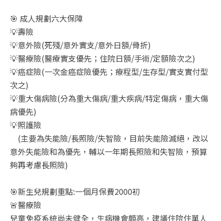
🎯 成人規劃六大保障
💡壽險
💡意外險(死殘/意外實支/意外日額/骨折)
💡醫療險(醫療實支優先；住院日額/手術/定額險次之)
💡癌症險(一次金癌症險優先；療程型/生存型/實支實付型
次之)
💡重大傷病險(分為重大傷病/重大疾病/特定傷病，重大傷
病優先)
💡照護險
(主要為失能險/長照險/失智險，目前失能險滅絕，改以
意外失能險和為優先，輔以一年期長照險和失智險，預算
夠再考慮長照險)
🎯新生兒規劃重點:一個月保費2000初
🚨醫療險
兒童免疫系統尚未健全，生病機會頗高，建議住院住單人