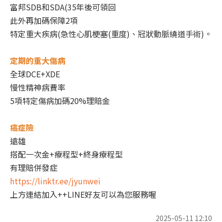
富邦SDB和SDA(35年後可領回
此外再加碼保障2項
特定重大疾病(急性心肌梗塞(重度)、冠狀動脈繞道手術)。
定期的重大傷病
全球DCE+XDE
慢性精神病費率
5項特定傷病加碼20%理賠金
癌症險
遠雄
搭配一次金+療程型+終身療程型
有理賠併發症
https://linktr.ee/jyunwei
上方連結加入++LINE好友可以為您服務喔
2025-05-11 12:10