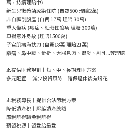
萬，持續理賠中
)
新生兒
黴漿菌感染
住院
(自
費
50
0
理賠2萬)
非自願
剖腹產
(
自費
17萬
理賠
30萬)
重大傷病
(
癌症、紅斑性狼瘡 理賠
300
萬
)
車禍意外身故
(
理賠
1500
萬
)
子宮肌瘤海扶刀
(
自費
18
萬 理賠
21
萬
)
腦瘤、鼻
中膈
、骨折、大腸息肉、胃炎、副乳...等理賠
🔺️
提供
財務規劃丨短、中、長期理財方案
多元配置 丨減少投資風險丨確保退休後有錢花
🔺️稅務專長丨
提供合法節稅方案
降低遺產稅丨壓縮遺產總額
應稅所得轉免稅所得
預留稅源丨留愛給最愛