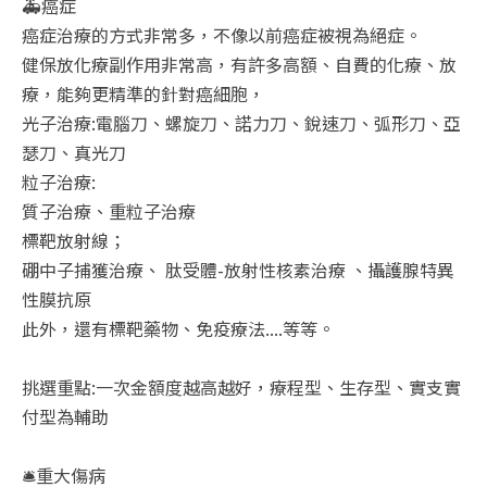
🚑癌症
癌症治療的方式非常多，不像以前癌症被視為絕症。
健保放化療副作用非常高，有許多高額、自費的化療、放
療，能夠更精準的針對癌細胞，
光子治療:電腦刀、螺旋刀、諾力刀、銳速刀、弧形刀、亞
瑟刀、真光刀
粒子治療:
質子治療、重粒子治療
標靶放射線；
硼中子捕獲治療、 肽受體-放射性核素治療 、攝護腺特異
性膜抗原
此外，還有標靶藥物、免疫療法....等等。
挑選重點:一次金額度越高越好，療程型、生存型、實支實
付型為輔助
🛎️重大傷病