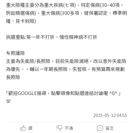
重大險種主要分為重大疾病(七項)、特定傷病(30~40項，
例如精選傷病)、重大傷病(300多項，健保署認定、標準明
確、見卡就賠)
挑選重點:第一年不打折、慢性精神病不打折
🌀照護險
主要為失能險/長照險，目前失能險滅絕，改以意外失能險
為優先、，輔以一年期長照險，失智險，有預算再來規劃
長照險
｢歡迎GOOGLE搜尋、點擊頭像和點選連結討論喔 ^0^ ｣
💯
2025-05-12 04:55
讚
不滿
留言