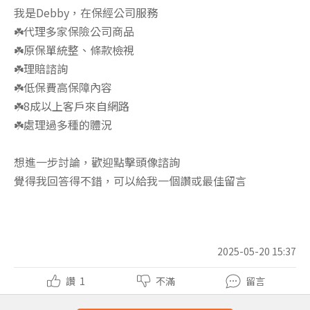
我是Debby，在保經公司服務
☘️代理多家保險公司商品
☘️原保單統整、條款檢視
☘️理賠諮詢
☘️低保費高保障內容
☘️8成以上客戶來自網路
☘️處理過多種的體況
想進一步討論，歡迎點擊頭像諮詢
覺得我回答得不錯，可以給我一個讚或最佳留言
2025-05-20 15:37
讚
1
不滿
留言