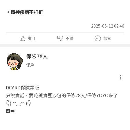
。精神疾病不打折
2025-05-12 02:46
讚
1
不滿
留言
保險78人
保戶
DCARD保險業版
只說實話、愛吃誠實豆沙包的保險78人/保險YOYO來了
👇( ◠‿◠ )👇
🅰️➡️