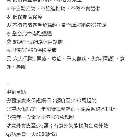
⭐ 不主動推銷、不強迫推銷、不做不實話術
🌟 低保費高保障
🎯 不隨意請客戶解舊約，新保單補強部分不足
⛄ 全台北中南跑透透
🏆 超過千位網路保戶諮詢
❄️ 出沒DCARD保險業版
⭕ 六大保障 : 醫療、癌症、重大傷病、失能(照護)、意
外、壽險
--
規劃重點
⚽醫療實支保證續保；額度至少30萬起跳
⚾重大傷病第一年和慢性精神病、免疫系統不打折
🥎癌症一次金至少各100萬起跳
🏀意外實支至少5萬；有意外失能扶助金意外險
🏐病房費一天5000起跳