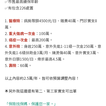
✅
市售最高續保年齡
✅
有包含
226
處置
1.
醫療險
：病房限額
4500
元
/
日、雜費
40
萬、門診實支
8
萬。
2.
重大傷病一次金
：
100
萬。
3.
癌症一次金
：最高
200
萬。
4.
意外險
：身故
250
萬、意外失能
1-11
級一次金
250
萬、意
外失能
1-6
級扶助金
3
萬
/
月、燒燙傷
40
萬、意外實支
3
萬、
意外日額
1500/
日、骨折最高
4.5
萬。
5.
壽險
：
60
萬。
以上內容約
2.5
萬
/
年，皆可依預算調整內容！
🌟
另外我這邊還有第二、第三家實支可出單
「保險找保媽，保護您一家。」