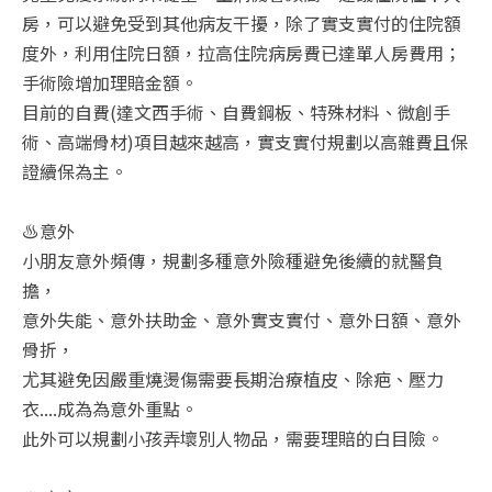
房，可以避免受到其他病友干擾，除了實支實付的住院額
度外，利用住院日額，拉高住院病房費已達單人房費用；
手術險增加理賠金額。
目前的自費(達文西手術、自費鋼板、特殊材料、微創手
術、高端骨材)項目越來越高，實支實付規劃以高雜費且保
證續保為主。
♨️意外
小朋友意外頻傳，規劃多種意外險種避免後續的就醫負
擔，
意外失能、意外扶助金、意外實支實付、意外日額、意外
骨折，
尤其避免因嚴重燒燙傷需要長期治療植皮、除疤、壓力
衣....成為為意外重點。
此外可以規劃小孩弄壞別人物品，需要理賠的白目險。