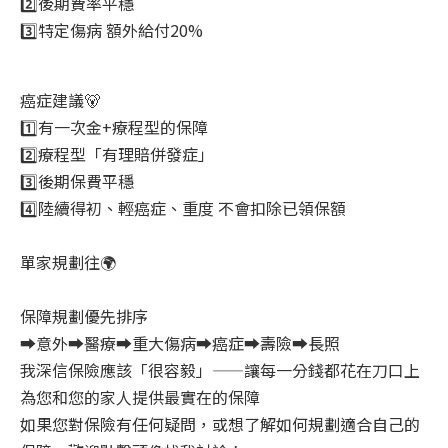
2️⃣後期費率平穩
3️⃣特定傷病 額外給付20%
癌症建議🐻
1️⃣有一次金+療程型的保障
2️⃣療程型「有理賠併發症」
3️⃣後期保費平穩
4️⃣陸續得初、輕癌症、重度 不會扣除已領保額
單家規劃往🌍
保障規劃優先排序
➡️意外➡️醫療➡️重大傷病➡️癌症➡️壽險➡️長照
我深信保險應該「很容毅」——讓每一分錢都花在刀口上
為您和您的家人提供最實在的保障
如果您對保險有任何疑問，或想了解如何規劃適合自己的