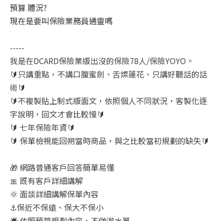
預算 體況?
現在是要叫保險業務員通靈嗎
-----
我是在DCARD保險業版出沒的保險78人/保險YOYO。
🔰只講重點，不講口腹蜜劍、舌燦蓮花、只講好聽話的話
術🔰
🔰不複製貼上制式版面文，依照個人不同狀況，客製化逐
字說明，回文才會比較慢🔰
🔰 七年保險年資🔰
🔰 保單檢視能回朔當時商品，與之比較當初規劃的缺失🔰
🎁 網路普通客戶回答簡單易懂
🎀 既有客戶詳細講解
🌞 面談詳細講解保單內容
⚓保近不保遠、保大不保小
☀️ 依照預算規劃內容，不做灌水單