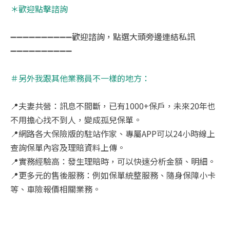
＊歡迎點擊諮詢
➖➖➖➖➖➖➖➖➖➖
歡迎諮詢，點選大頭旁邊連結私訊
➖➖➖➖➖➖➖➖➖➖
＃另外我跟其他業務員不一樣的地方：
📍
夫妻共營：訊息不間斷，已有
1000+
保戶，未來
20
年也
不用擔心找不到人，變成孤兒保單。
📍
網路各大保險版的駐站作家、專屬
APP
可以
24
小時線上
查詢保單內容及理賠資料上傳。
📍
實務經驗高：發生理賠時，可以快速分析金額、明細。
📍
更多元的售後服務：例如保單統整服務、隨身保障小卡
等、車險報價相關業務。